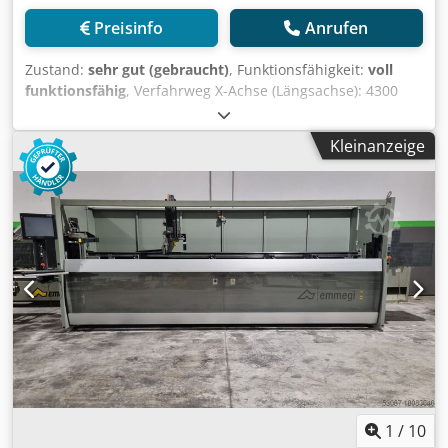
Preisinfo
Anrufen
Zustand:
sehr gut (gebraucht)
, Funktionsfähigkeit:
voll
funktionsfähig
, Verfahrweg X-Achse (Längsachse): 4300
mm Verfahrweg Y-Achse (Querachse): 270 mm Verfahrweg
Z-Achse (Vertikalachse): 300 mm Elektrospindel 1 HSD –
Kleinanzeige
max. 18.000 U/min – Leistung 5,5 kW Werkzeugmagazin-
Kapazität: 4 Winkelgetriebe für Seitenbearbeitung Anzahl
der Spannvorrichtungen: 4 Credpfsy Drzhox Ai Iof
Automatische Positionierung der Spannvorrichtungen
Gewicht: 1.950 kg
1
/
10