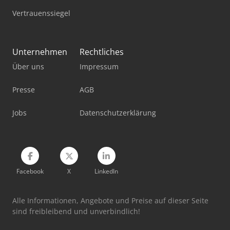
Emmegi Quadra L3
Vertrauenssiegel
Flott Bsm 75 A
Haas Tm-1P
Unternehmen
Rechtliches
Über uns
Impressum
Haas Tm-2P
Haas Vf-3
Presse
AGB
Haas Vm-3
Jobs
Datenschutzerklärung
Knoll K-3
Facebook
X
LinkedIn
Alle Informationen, Angebote und Preise auf dieser Seite
sind freibleibend und unverbindlich!