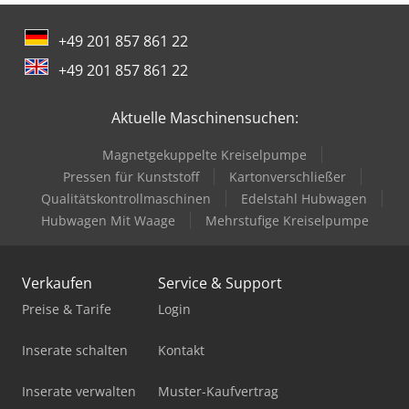
Emmegi Classic Star
+49 201 857 861 22
Emmegi Combi 5 Assi Star
+49 201 857 861 22
Emmegi Combi Electra Star
Aktuelle Maschinensuchen:
Emmegi Comet T4
Magnetgekuppelte Kreiselpumpe
Emmegi Comet T6
Pressen für Kunststoff
Kartonverschließer
Emmegi Norma Vis
Qualitätskontrollmaschinen
Edelstahl Hubwagen
Hubwagen Mit Waage
Mehrstufige Kreiselpumpe
Emmegi Phantomatic M4 L
Emmegi Phantomatic T3 Star
Verkaufen
Service & Support
Emmegi Precision T2
Preise & Tarife
Login
Emmegi Precision Ts2
Inserate schalten
Kontakt
Emmegi Quadra L1
Inserate verwalten
Muster-Kaufvertrag