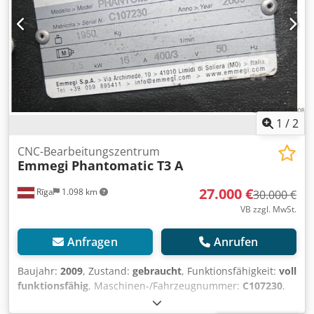
1
/
2
CNC-Bearbeitungszentrum
Emmegi
Phantomatic T3 A
27.000 €
Rīga
1.098 km
30.000 €
VB zzgl. MwSt.
Anfragen
Anrufen
Baujahr:
2009
, Zustand:
gebraucht
, Funktionsfähigkeit:
voll
funktionsfähig
, Maschinen-/Fahrzeugnummer:
C107230
,
Wir bieten ein gepflegtes Emmegi PHANTOMATIC T3 A