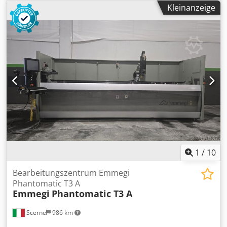
CNC-Bearbeitungszentrum an, ideal für die Bearbeitung
Kleinanzeige
von Aluminium- und Leichtmetallprofilen.
Maschinendetails: Hersteller: Emmegi S.p.A. (Italien)
Modell: PHANTOMATIC T3 A Baujahr: 2009 Seriennummer:
C107230 Leistung: 7,5 kW Spannung: 400 V / 3-Phasen
Strom: 16 A Frequenz: 50 Hz Gewicht: 1950 kg
Beschreibung: Crodpfx Aijy Idm Rj Isf Das PHANTOMATIC
T3 A ist ein vielseitiges CNC-Bearbeitungszentrum zur
Ausführung von Fräs-, Bohr-, Gewindeschneid- und
Trennarbeiten an Aluminiumprofilen. Die Maschine ist für
ihre Zuverlässigkeit und Präzision bekannt und eignet sich
ideal für die Fertigung von Fenstern, Türen und Fassaden
sowie für die allgemeine Aluminiumverarbeitung.
1
/
10
Bearbeitungszentrum Emmegi
Phantomatic T3 A
Emmegi
Phantomatic T3 A
Scerne
986 km