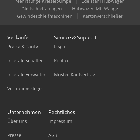
Mehrstufige Kreiselpumpe
Edelstahl Hubwagen
Ford Transit Doka
Gleitschleifanlagen
Hubwagen Mit Waage
Gewindeschleifmaschinen
Kartonverschließer
Ford Transit Kombi
Mercedes Sprinter
Verkaufen
Service & Support
Mercedes-Benz Tourismo
Preise & Tarife
Login
Mercedes-Benz V
Inserate schalten
Kontakt
Mercedes-Benz Vario
Inserate verwalten
Muster-Kaufvertrag
Neoplan Trendliner
Vertrauenssiegel
Viehtransporter
Vw Caddy Maxi
Unternehmen
Rechtliches
Über uns
Impressum
Vw T 3
Vw T 4
Presse
AGB