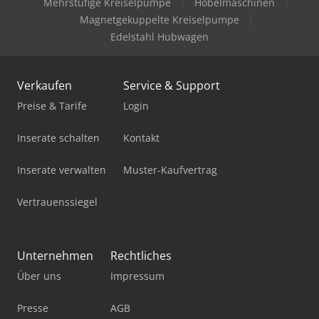
Mehrstufige Kreiselpumpe
Hobelmaschinen
Bomag Bw 65 H
Magnetgekuppelte Kreiselpumpe
Edelstahl Hubwagen
Bomar Basicut 275.230 Dg
Bomar Easycut 275.230 Dg
Verkaufen
Service & Support
Bomar Ergonomic 340.278 Dg
Preise & Tarife
Login
Bomar Individual 520.360 Dgh
Inserate schalten
Kontakt
Bomar Individual 620.460 Dgh
Inserate verwalten
Muster-Kaufvertrag
Bomar Proficut 275.230 Dg
Vertrauenssiegel
Bomar Workline 410.280 Dg
Bomar Workline 410.280 Dgh
Unternehmen
Rechtliches
Über uns
Impressum
Bomar Workline 510.350 Dgh
Flott Bsm 75
Presse
AGB