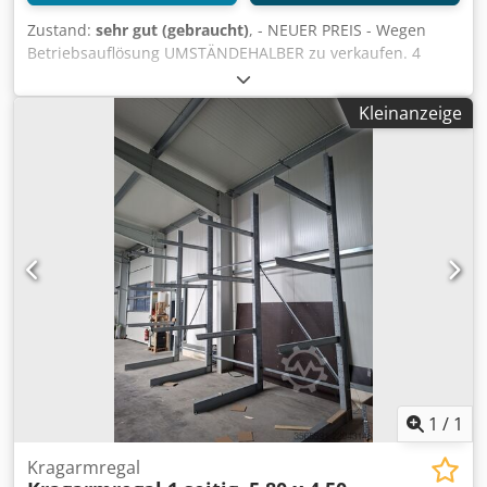
Zustand:
sehr gut (gebraucht)
, - NEUER PREIS - Wegen
Betriebsauflösung UMSTÄNDEHALBER zu verkaufen. 4
Stück Kragarmregale, 2-seitig, bestehend aus 4 Stück
Stützen (IPE180) und 24 Stück Arme (IPE100) 1500 mm,
Kleinanzeige
Gesamtmaße: (BxTxH) 5800 x 3180 x 4500 mm Codpfx Abjza
Azpj Asrf Traglast je Arm 625 kg inkl. neuer Schrauben
"Würth" Ohne Demontage und Transport
1
/
1
Kragarmregal