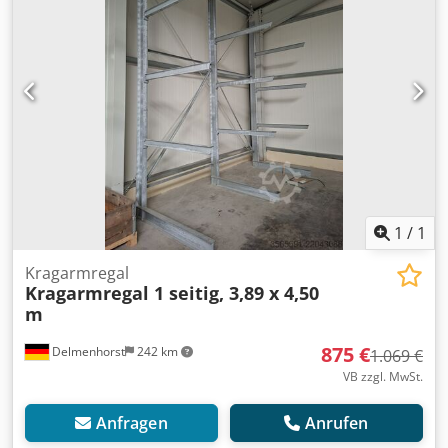
1
/
1
Kragarmregal
Kragarmregal 1 seitig, 3,89 x 4,50
m
875 €
Delmenhorst
242 km
1.069 €
VB zzgl. MwSt.
Anfragen
Anrufen