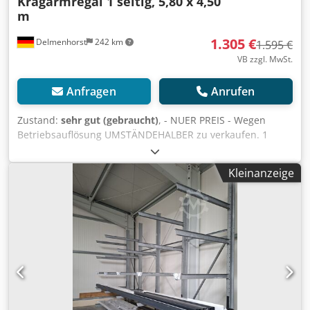
Kragarmregal 1 seitig, 5,80 x 4,50
m
1.305 €
Delmenhorst
242 km
1.595 €
VB zzgl. MwSt.
Anfragen
Anrufen
Zustand:
sehr gut (gebraucht)
, - NUER PREIS - Wegen
Betriebsauflösung UMSTÄNDEHALBER zu verkaufen. 1
Stück Kragarmregale, 1-seitig, bestehend aus 4 Stück
Stützen (IPE180) und 12 Stück Arme (IPE100) 1500 mm,
Kleinanzeige
Gesamtmaße: (BxTxH) 5800 x 1680 x 4500 mm Credpfx
Aoza Aupjb Asf Traglast je Arm 625 kg inkl. neuer
Schrauben "Würth" Ohne Demontage und Transport