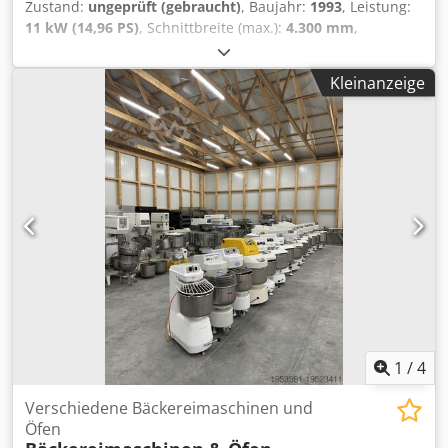
Zustand:
ungeprüft (gebraucht)
, Baujahr:
1993
, Leistung:
11 kW (14,96 PS)
, Schnittbreite (max.):
4.300 mm
,
Sägeblattdurchmesser:
400 mm
, Schnittlänge (max.):
4.260
mm
, Schnitthöhe mit Vorritzer (max.):
105 mm
,
Kleinanzeige
Ausstattung:
Vorritzer
, Maschine inkl. Laweco-
Förderbahnen mit Hubeinrichtung, Traglast 5000 kg,
Plattformgröße 4100x2100 mm Maschine stammt aus einer
Betriebsauflösung Credpfex Iuzxex Ab Ajf
1
/
4
Verschiedene Bäckereimaschinen und
Öfen