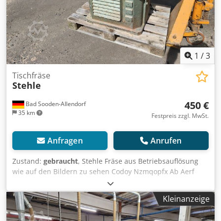
1
/
3
Tischfräse
Stehle
450 €
Bad Sooden-Allendorf
35 km
Festpreis zzgl. MwSt.
Anfragen
Anrufen
Zustand:
gebraucht
, Stehle Fräse aus Betriebsauflösung
wie auf den Bildern zu sehen Codoy Nzmqopfx Ab Aerf
funktionstüchtig
Kleinanzeige