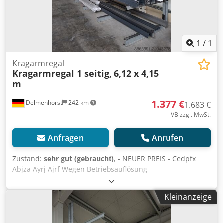
1
/
1
Kragarmregal
Kragarmregal 1 seitig, 6,12 x 4,15
m
1.377 €
Delmenhorst
242 km
1.683 €
VB zzgl. MwSt.
Anfragen
Anrufen
Zustand:
sehr gut (gebraucht)
, - NEUER PREIS - Cedpfx
Abjza Ayrj Ajrf Wegen Betriebsauflösung
UMSTÄNDEHALBER zu verkaufen. 1 Stück Kragarmregal, 1-
seitig, bestehend aus 5 Stück Stützen (IPE160) und 20 Stück
Kleinanzeige
Arme (IPE100) 1200 mm, Gesamtmaße: (BxTxH) 6120 x 1300
x 4150 mm Traglast je Arm 500 kg inkl. neuer Schrauben
"Würth" Ohne Demontage und Transport