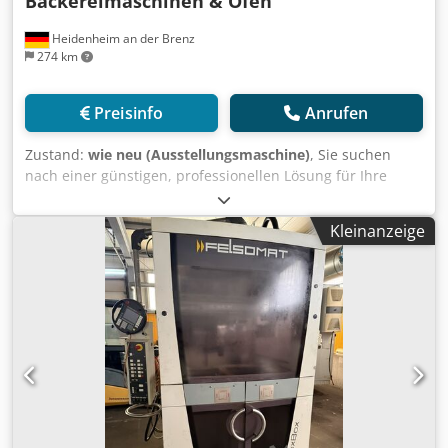
Bäckereimaschinen & Öfen
Heidenheim an der Brenz
274 km
Preisinfo
Anrufen
Zustand:
wie neu (Ausstellungsmaschine)
, Sie suchen
nach einer günstigen, professionellen Lösung für Ihre
Bäckerei? Oder möchten Ihre gebrauchten Maschinen
verkaufen? Dann sind Sie bei uns genau richtig! ⸻ ✅
Kleinanzeige
Was wir anbieten: • Gebrauchte & generalüberholte
Bäckereimaschinen Crsdpfxjwx H Ixs Ab Ajf • Etagenöfen,
Stikkenöfen, Gärschränke, Knetmaschinen, Rührwerke
u.v.m. • Fachmännisch gereinigt, geprüft & einsatzbereit! •
Marken wie W&P, Miwe, Bongard, Kemper, Diosna, Rondo,
König u.v.a. ⸻ Wir kaufen auch an! Sie haben
Maschinen, die Sie nicht mehr benötigen? Wir kaufen
Bäckereimaschinen & Öfen zu fairen Preisen – auch
komplette Betriebsauflösungen. Unkomplizierte
Abwicklung, schnelle Zahlung und auf Wunsch Demontage