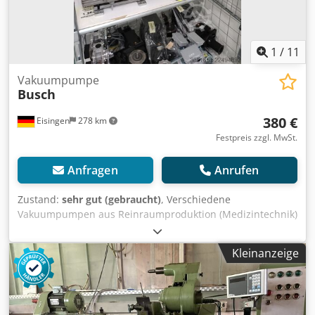
1
/
11
Vakuumpumpe
Busch
380 €
Eisingen
278 km
Festpreis zzgl. MwSt.
Anfragen
Anrufen
Zustand:
sehr gut (gebraucht)
, Verschiedene
Vakuumpumpen aus Reinraumproduktion (Medizintechnik)
Cedpszrtzpjfx Ab Ajrf Zum Verkauf stehen verschiedene
Vakuumpumpen aus einer Reinraumproduktion der
Kleinanzeige
Medizintechnik. Die Pumpen stammen aus einer
Betriebsauflösung bzw. Firmenverlagerung und wurden
unter Reinraumbedingungen eingesetzt. Weitere
Informationen und Bilder erhalten Sie gerne auf Anfrage.