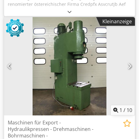
renomierter östereichischer Firma Credpfx Asvcrutjb Aef
Anlage stammt aus Betriebsauflösung, war bis zum Schluß
in Betrieb. Reinigungsmittel sind mit dabei.
Kleinanzeige
1
/
10
Maschinen für Export -
Hydraulikpressen - Drehmaschinen -
Bohrmaschinen -