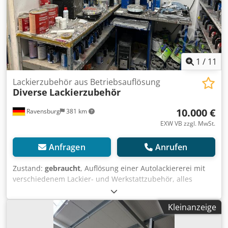
1
/
11
Lackierzubehör aus Betriebsauflösung
Diverse
Lackierzubehör
10.000 €
Ravensburg
381 km
EXW VB zzgl. MwSt.
Anfragen
Anrufen
Zustand:
gebraucht
, Auflösung einer Autolackiererei mit
verschiedenem Lackier- und Werkstattzubehör, alles
funktionsfähig: a. BYK Lack-Messgerät „Automatchic Vision“
7060 (345 000 010) b. Waage c. Mischer Station mit Waage
Kleinanzeige
und Drucker d. REGAL Lackhersteller inkl. Rest
Farben/Lacke gemäß Foto Die Lackierkabine / Lackieranlage