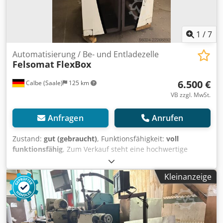
& Abholung. ⸻ Kontaktieren Sie uns! Versand oder
Abholung möglich Besichtigung nach Terminvereinbarung
1
/
7
Automatisierung / Be- und Entladezelle
Felsomat
FlexBox
6.500 €
Calbe (Saale)
125 km
VB zzgl. MwSt.
Anfragen
Anrufen
Zustand:
gut (gebraucht)
, Funktionsfähigkeit:
voll
funktionsfähig
, Zum Verkauf steht eine hochwertige
FELSOMAT FlexBox zur automatisierten
Werkstückhandhabung in der Serienfertigung. Die Anlage
Kleinanzeige
ist für die automatische Be- und Entladung von CNC-Dreh-,
Fräs-, Schleif- oder Verzahnungsmaschinen konzipiert. Sie
verfügt über ein servoangetriebenes Handling mit
pneumatischem Greifer sowie eine zusätzliche Linear-
Transferachse, wodurch mehrere Bearbeitungsstationen