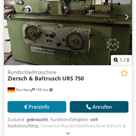
Besichtigung nach Absprache möglich.
1
/
8
Rundschleifmaschine
Ziersch & Baltrusch
URS 750
Nürnberg
196 km
Preisinfo
Anrufen
Zustand:
gebraucht
, Funktionsfähigkeit:
voll
funktionsfähig
, Universal-Rundschleifmaschine Ziersch &
Baltrusch URS 750 (Baujahr 1984) aus einer