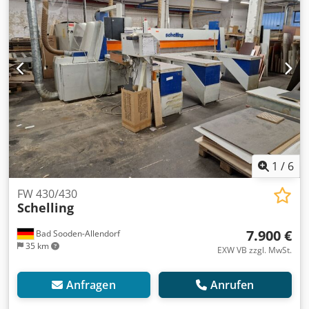
1
/
6
FW 430/430
Schelling
7.900 €
Bad Sooden-Allendorf
35 km
EXW VB zzgl. MwSt.
Anfragen
Anrufen