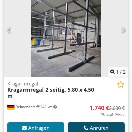
gehört nicht zum Angebot, kann aber ebenfalls erworben
werden. Zustand: Gebraucht, funktionsfähig Weitere
Ausstattung zur Besichtigung/Mitnahme vor Ort Auch in
Kombination mit der Lackierkabine Codpfxjy Tyyks Ab Aerf
Standort: Ravensburg
1
/
2
Kragarmregal
Kragarmregal 2 seitig, 5,80 x 4,50
m
1.740 €
Delmenhorst
242 km
2.030 €
VB zzgl. MwSt.
Anfragen
Anrufen