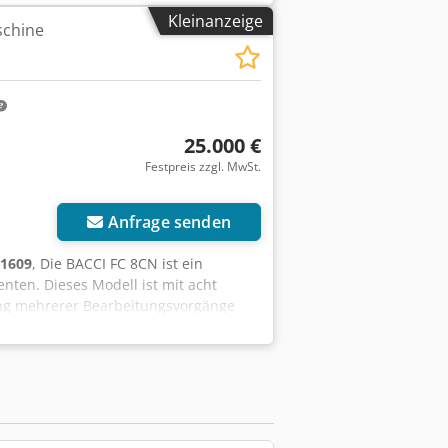
mit abgerundetem Ende: 350 mm
Kleinanzeige
schine
Rücklaufgeschwindigkeit des Tisches:
tungszentrum mit 6+6 interpolierten
matischen Laden/Entladen der Teile.
25.000 €
Festpreis zzgl. MwSt.
Anfrage senden
1609
, Die BACCI FC 8CN ist ein
ten. Dieses Modell ist mit acht
rung mehrerer Bearbeitungsvorgänge
neinstellung und einfache
an verschiedene Aufgaben anpassen
-Achse): 2500 mm - Aggregathübe: A-,
, 10° - Maximaler vertikaler
uggröße: - Durchmesser x Höhe: 160
Spindeldrehzahlen: - Spindeln 1-A