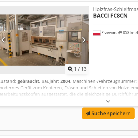
180 mm Maximale Arbeitsbreite: 500 mm Maximale Arbeitsbreite 
Holzfräs-Schleifma
Maximale Geschwindigkeit des Arbeitstisches: 15 m/min Maximale 
BACCI
FC8CN
50–100 m/min BACCI DOUBLE JET DOUBLE-JET ist ein Doppelbearbei
CN-Achsen, ausgestattet mit einem Trichterfördersystem zum auto
Przeworsk
858 km
1
/
13
Zustand:
gebraucht
, Baujahr:
2004
, Maschinen-/Fahrzeugnummer:
modernes Gerät zum Kopieren, Fräsen und Schleifen von Holzelemen
Bearbeitungsköpfen ausgestattet, die die gleichzeitige Durchfüh
ermöglichen. Die CNC-Steuerung ermöglicht eine präzise Maschine
Programmierung. Dadurch können Bediener die Maschine schnell 
Suche speichern
und so die Produktivität steigern. - Maximale Bearbeitungslänge (X
B-, C-, D-, U-, V-, W-Achse Z: 370 mm - Tischneigungswinkel: -10°, 0°
Spindelhub: 20 mm - Spindeldurchmesser: 40 mm Maximale Werkze
x 180 mm - Schleifpapierabmessungen (L x B): 2360–2400 x 180 mm 