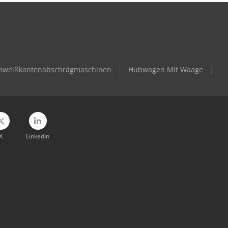
hweißkantenabschrägmaschinen
Hubwagen Mit Waage
X
LinkedIn