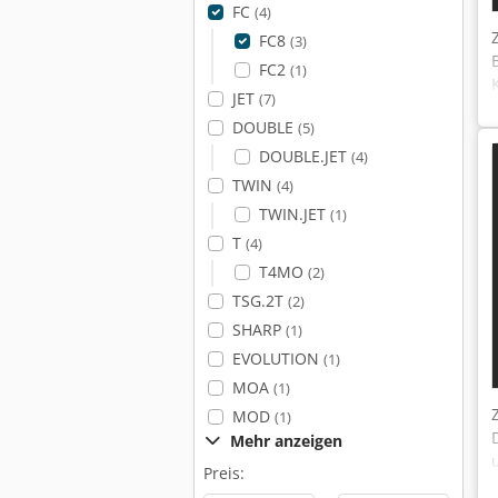
FC
(4)
FC8
(3)
FC2
(1)
JET
(7)
DOUBLE
(5)
DOUBLE.JET
(4)
TWIN
(4)
TWIN.JET
(1)
T
(4)
T4MO
(2)
TSG.2T
(2)
SHARP
(1)
EVOLUTION
(1)
MOA
(1)
MOD
(1)
Mehr anzeigen
Preis: