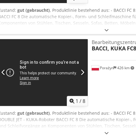
Zustand:
gut (gebraucht)
, Produktlinie bestehend aus: - BACCI FC 
BACCI FC 8 Die automatische Kopier-, Form- und Schleifmaschine fü
Komponenten von Stühlen, Tischen, Sesseln, Sofas, Betten, Möbel
höchster Leistung aus. Maximale Arbeitslänge: 2700 mm Maximale
Arbeitsbreite: 500 mm Maximale Arbeitsbreite mit abgerundetem
Bearbeitungszent
Geschwindigkeit des Arbeitstisches: 15 m/min Maximale Rücklaufge
BACCI, KUKA
FC8
m/min BACCI DOUBLE JET DOUBLE-JET ist ein Doppelbearbeitungsze
Achsen, ausgestattet mit einem Trichterfördersystem zum automati
Cjdpfjt Tw S Uox Ac Terf
Porażyn
426 km
1
/
8
Zustand:
gut (gebraucht)
, Produktlinie bestehend aus: - BACCI FC 8
DOUBLE JET - KUKA-Roboter BACCI FC 8 Die automatische Kopier-, F
und Schleifvorgänge an Komponenten von Stühlen, Tischen, Sesse
mit bestem Finish und höchster Leistung aus. Maximale Arbeitslä