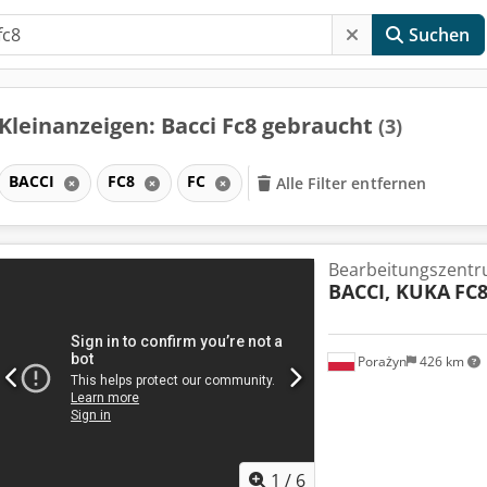
Suchen
Kleinanzeigen: Bacci Fc8 gebraucht
(3)
BACCI
FC8
FC
Alle Filter entfernen
Bearbeitungszent
BACCI, KUKA
FC8
Porażyn
426 km
1
/
6