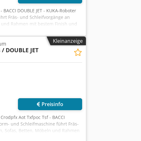
8 - BACCI DOUBLE JET - KUKA-Roboter
hrt Fräs- und Schleifvorgänge an
n und Rahmen mit bestem Finish und
 Arbeitshöhe: 180 mm Maximale
 Ende: 350 mm Maximale
Kleinanzeige
rum
schwindigkeit des Tisches: 50–100
 / DOUBLE JET
ntrum mit 6+6 interpolierten CN-
schen Laden/Entladen der Teile.
Preisinfo
 Crodpfx Aot Txfpoc Tsf - BACCI
orm- und Schleifmaschine führt Fräs-
ln, Sofas, Betten, Möbeln und Rahmen
nge: 4000 mm Maximale Arbeitshöhe: