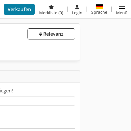
Verkaufen
Sprache
Merkliste
(0)
Login
Menü
Relevanz
iegen!