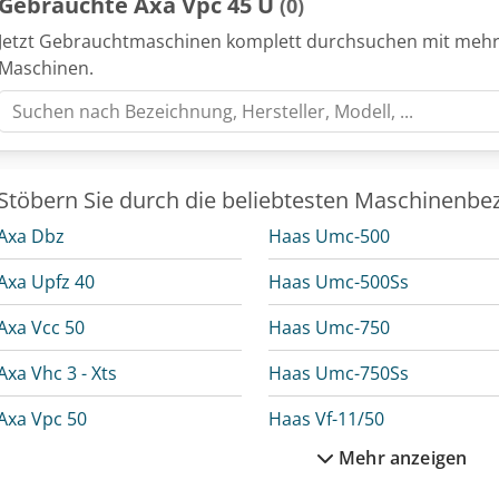
Gebrauchte Axa Vpc 45 U
(0)
Jetzt Gebrauchtmaschinen komplett durchsuchen mit mehr
Maschinen.
Stöbern Sie durch die beliebtesten Maschinenbe
Axa Dbz
Haas Umc-500
Axa Upfz 40
Haas Umc-500Ss
Axa Vcc 50
Haas Umc-750
Axa Vhc 3 - Xts
Haas Umc-750Ss
Axa Vpc 50
Haas Vf-11/50
Mehr anzeigen
Behringer Vms 350
Haas Vf-5/40