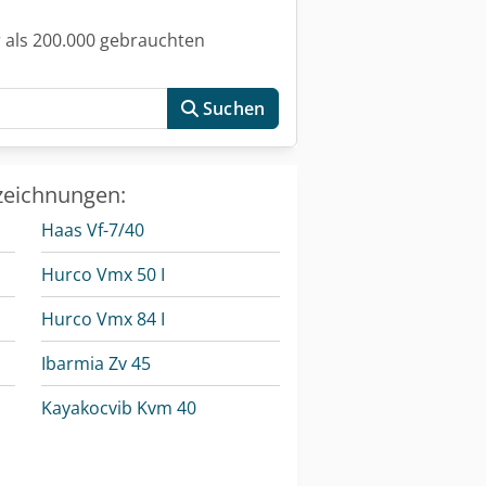
 als 200.000 gebrauchten
Suchen
zeichnungen:
Haas Vf-7/40
Hurco Vmx 50 I
Hurco Vmx 84 I
Ibarmia Zv 45
Kayakocvib Kvm 40
Matsuura Vx-1000