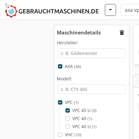
Maschinendetails
Hersteller:
AXA
(36)
Modell:
VPC
(1)
VPC 45 U
(0)
VPC 40
(1)
VPC 40 U
(1)
VHC
(10)