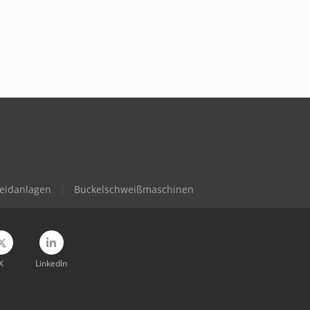
eidanlagen
Buckelschweißmaschinen
X
LinkedIn