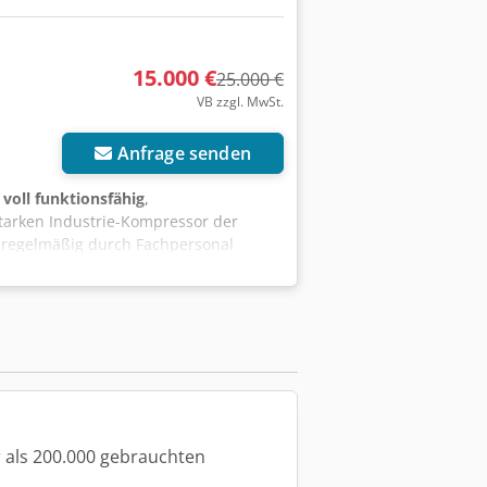
ter ausgetauscht Ölabscheidepatrone
iert Probelauf durchgeführt Ölstand
menspannung geprüft Antriebskupplung
15.000 €
25.000 €
VB zzgl. MwSt.
r anfragen
Anfrage senden
:
voll funktionsfähig
,
starken Industrie-Kompressor der
e regelmäßig durch Fachpersonal
 Technische Daten: Typ: GA37 VSD+ FF
12.100 Stunden Zustand: Gebraucht,
n nach vorheriger Terminabsprache
 als 200.000 gebrauchten