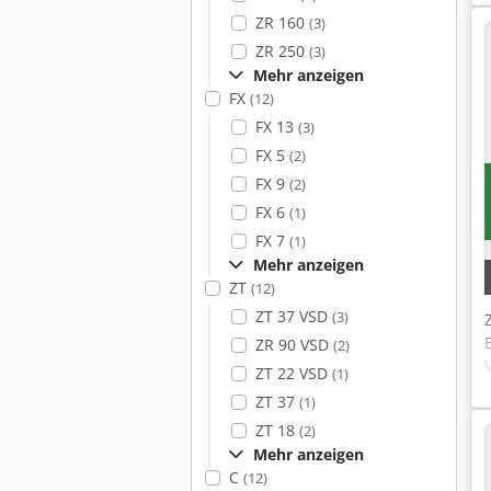
ZR 160
(3)
ZR 250
(3)
Mehr anzeigen
FX
(12)
FX 13
(3)
FX 5
(2)
FX 9
(2)
FX 6
(1)
FX 7
(1)
Mehr anzeigen
ZT
(12)
ZT 37 VSD
(3)
ZR 90 VSD
(2)
ZT 22 VSD
(1)
ZT 37
(1)
ZT 18
(2)
Mehr anzeigen
C
(12)