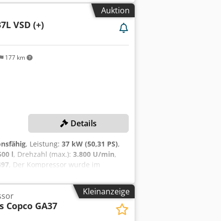
g Elektronikon Einlassventil VSD-Modul
Auktion
Gerät das Richtige für Sie ist oder
r beraten Sie gerne bei der Auswahl
7L VSD (+)
n Angebot vertraut zu machen.
177 km
Details
onsfähig
, Leistung:
37 kW (50,31 PS)
,
500 l
, Drehzahl (max.):
3.800 U/min
,
497
, Der Kompressor wurde im
elt! TECHNISCHE DETAILS
r: 76 °C Volumenstrom: 131,9 l/s
Kleinanzeige
ssor
tto Klein GmbH MASCHINEN-DETAILS
as Copco GA37
sisr Betriebsstunden (Stand: 12.2025):
m Rahmen der Wartung im Dezember