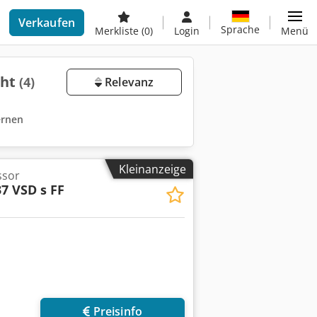
Verkaufen
Sprache
Merkliste
(0)
Login
Menü
cht
(4)
Relevanz
fernen
Kleinanzeige
ssor
7 VSD s FF
r anfragen
Preisinfo