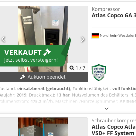
Elektronisches Wasserablassventil ohne Druckluftverluste Steuerun
Herstellercode: 8153336470 Wenn Sie sich nicht sicher sind, ob das 
Kompressor
nicht den richtigen Kompressor gefunden haben, RUFEN SIE AN! Wi
Atlas Copco
GA 3
des richtigen Geräts. Wir laden Sie ein, sich mit unserem gesamte
Nordrhein-Westfalen
VERKAUFT
Jetzt selbst versteigern!
1
/
7
Auktion beendet
Zustand:
einsatzbereit (gebraucht)
, Funktionsfähigkeit:
voll funkti
Baujahr:
2019
, Druck (max.):
13 bar
, Nutzvolumen des Behälters:
1.
Volumenstrom:
475,2 m³/h
, Maschinen-/Fahrzeugnummer:
API866
Dezember 2025 großzügig gewartet, Öl und Filter wurden gewechs
Einschaltdruck: 8,5 bar Ausschaltdruck: 10,0 bar Betriebstemperatu
Schraubenkompre
Volumen Druckbehälter: 1.500 l Hersteller Druckbehälter: OKS O
Atlas Copco
Atl
Motorleistung: 37 kW Motordrehzahl: 3.800 U/min Dkodpfx Aiszf Afq
VSD+ FF System
31.006 h Maschinengewicht: 860 kg Folgende Arbeiten wurden i