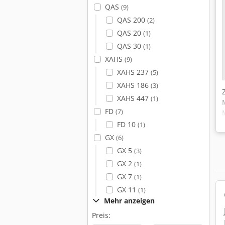
QAS
(9)
QAS 200
(2)
QAS 20
(1)
QAS 30
(1)
XAHS
(9)
XAHS 237
(5)
XAHS 186
(3)
XAHS 447
(1)
FD
(7)
FD 10
(1)
GX
(6)
GX 5
(3)
GX 2
(1)
GX 7
(1)
GX 11
(1)
Mehr anzeigen
Preis: