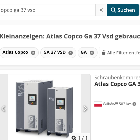
Suchen
Kleinanzeigen: Atlas Copco Ga 37 Vsd gebrau
Atlas Copco
GA 37 VSD
GA
Alle Filter ent
Schraubenkompre
Atlas Copco
GA 3
Wilków
503 km
Mehr Bilde
1
/
1