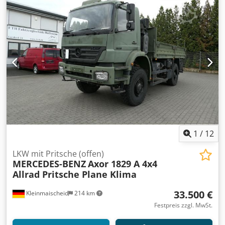
1
/
12
LKW mit Pritsche (offen)
MERCEDES-BENZ
Axor 1829 A 4x4
Allrad Pritsche Plane Klima
33.500 €
Kleinmaischeid
214 km
Festpreis zzgl. MwSt.