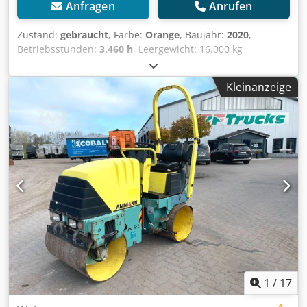
Anfragen
Anrufen
Zustand:
gebraucht
, Farbe:
Orange
, Baujahr:
2020
,
Betriebsstunden:
3.460 h
, Leergewicht: 16.000 kg
Abmessungen (L x B x H): 595 x 231 x 296 cm Cedpfx Ahey
Egcveierf
Kleinanzeige
1
/
17