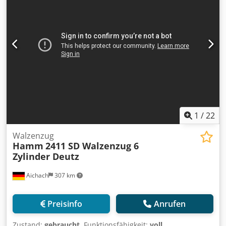
Csdoyt Uirjpfx Ahierf * Preis: 39.900 Euro, netto + 19%
MwSt. ----Für weitere Fragen bitte anrufen: For more
question please call: Erik Kortum: Whats App Kai Kortum :
Whats App Alle Angaben ohne Gewähr und Garantie,
Irrtümer und Zwischenverkauf vorbehalten.
1
/
22
Walzenzug
Hamm
2411 SD Walzenzug 6
Zylinder Deutz
Aichach
307 km
Preisinfo
Anrufen
Zustand:
gebraucht
, Funktionsfähigkeit:
voll