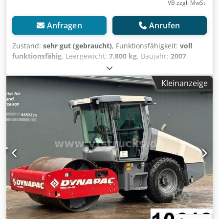
VB zzgl. MwSt.
Anfragen
Anrufen
Zustand:
sehr gut (gebraucht)
, Funktionsfähigkeit:
voll
funktionsfähig
, Leergewicht:
7.800 kg
, Baujahr:
2007
,
Betriebsstunden:
4.170 h
, Ausstattung:
Kabine,
Klimaanlage
, Hamm 3307 HT Vio Walzenzug, BJ 2007 mit
Kleinanzeige
erst 4.170h Betriebsstunden, guter Zustand, sofort
einsatzbereit, Gewicht 7.800kg, Transport und Lieferung
möglich. Wir erstellen auch Zoll / Exportpapiere,
Besichtigung nach Absprache auch am Wochenende
möglich. Crodpfjykktzsx Ahisf