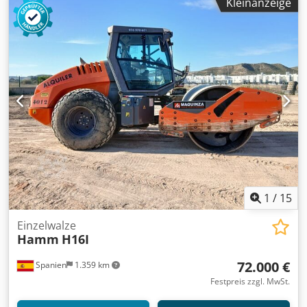
Kleinanzeige
1
/
15
Einzelwalze
Hamm
H16I
72.000 €
Spanien
1.359 km
Festpreis zzgl. MwSt.