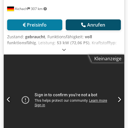
Aichach
307 km
Preisinfo
Anrufen
Zustand:
gebraucht
, Funktionsfähigkeit:
voll
funktionsfähig
, Leistung:
53 kW (72,06 PS)
, Kraftstofftyp:
Diesel
, Farbe:
Gold
, Betriebsgewicht:
6.800 kg
, Baujahr:
1993
, Betriebsstunden:
3.000 h
, Ausstattung:
Kabine
,
Kleinanzeige
Dynapac CA 151 Walzenzug Baujahr 1993 6.800 kg
Cjdpfxezap R Do Ahisrf 3.000 h 53 kW Deutz F3-6L 912
Motor 4 Zylinder