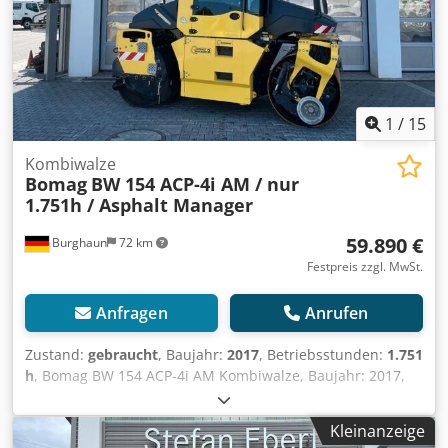
1
/
15
Kombiwalze
Bomag
BW 154 ACP-4i AM / nur
1.751h / Asphalt Manager
59.890 €
Burghaun
72 km
Festpreis zzgl. MwSt.
Anfragen
Anrufen
Zustand:
gebraucht
, Baujahr:
2017
, Betriebsstunden:
1.751
h
, Bomag BW 154 ACP-4i AM Kombiwalze, Baujahr: 2017,
Betriebsstunden: nur 1.751h, Motor: Kubota[55,4kW/75PS],
Asphalt Manager 2, Asphaltschneide beidseitig, Gewicht:
Kleinanzeige
7.400kg, Glattbandbandage, guter Zustand, sofort