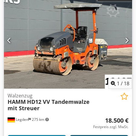
1
/
18
Walzenzug
HAMM
HD12 VV Tandemwalze
mit Streuer
18.500 €
Legden
275 km
Festpreis zzgl. MwSt.