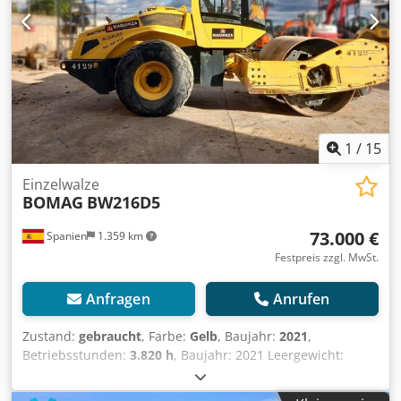
uns eine Anfrage, und wir stellen sie Ihnen umgehend zur
Verfügung. Wir beraten Sie gerne auf Niederländisch,
Englisch, Französisch, Deutsch, Spanisch und Russisch.
Entdecken Sie unser umfangreiches Sortiment an
zuverlässigen Maschinen. Codpozblcrofx Ahierf
1
/
15
Einzelwalze
BOMAG
BW216D5
73.000 €
Spanien
1.359 km
Festpreis zzgl. MwSt.
Anfragen
Anrufen
Zustand:
gebraucht
, Farbe:
Gelb
, Baujahr:
2021
,
Betriebsstunden:
3.820 h
, Baujahr: 2021 Leergewicht:
16.000 kg Abmessungen (L x B x H): 622 x 230 x 299 cm
Crodjx Sqhispfx Ahief Motortyp: Deutz DEUTZ TCD4.1 L-4