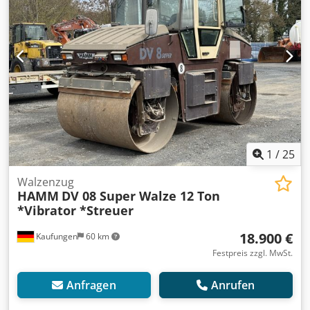
Informationen finden Sie auf unserer Homepage., Irrtümer
und Zwischenverkauf vorbehalten! englisch:, Hamm H 7i
motor roller, operating hours: 457, weight: 6.540 kg, tires:
95%, air conditioning, engine: Kubota [55 kW/75 hp],
smooth-surface drum, good condition!, ready for
immediate use! Upon request, we can provide you with a
leasing or financing offer from Mercedes-Benz Bank. Mr.
Mihm (Tel. will be happy to assist you. Further information
can be found on our website. Subject to errors and prior
sale! - = Weitere Informationen = Credpfx Ahozcudnjisf
Wenden Sie sich an Tobias Ebert, um weitere
1
/
25
Informationen zu erhalten.
Walzenzug
HAMM
DV 08 Super Walze 12 Ton
*Vibrator *Streuer
18.900 €
Kaufungen
60 km
Festpreis zzgl. MwSt.
Anfragen
Anrufen