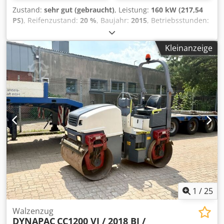
Zustand:
sehr gut (gebraucht)
, Leistung:
160 kW (217,54
PS)
, Reifenzustand:
20 %
, Baujahr:
2015
, Betriebsstunden:
4.068 h
, Ausstattung:
Kabine, Klimaanlage
, HAMM H20i P
Stampffußwalze Baujahr: 2015 Betriebsstunden: 4.068 std
Kleinanzeige
ROPS Cedey I Uppepfx Ahisrf Klimaanlage Radio
Rückfahrkamera Reifengroße 23.1-26 - ca 40% erhalten
Deutz Motor mit 150 kW CE / EPA Einsatzgewicht: 21 to.
1
/
25
Walzenzug
DYNAPAC
CC1200 VI / 2018 BJ /