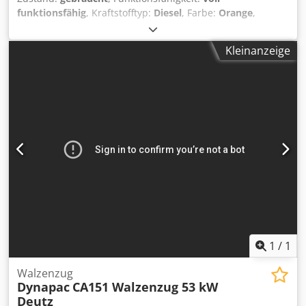
funktionsfähig
, Kraftstofftyp:
Diesel
, Farbe:
Orange
,
Betriebsgewicht:
10.250 kg
, Baujahr:
1987
,
Betriebsstunden:
5.000 h
, Ausstattung:
Kabine
, Hamm
Kleinanzeige
2411 SD Walzenzug Baujahr 1987 5.000 h Crjdezaqmtepfx
Ahijf 10.250 - 12.600 kg Verdichtungsanzeige
1
/
1
Walzenzug
Dynapac
CA151 Walzenzug 53 kW
Deutz