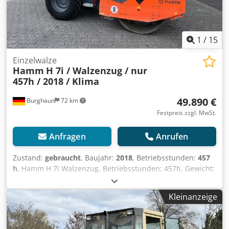
1
/
15
Einzelwalze
Hamm
H 7i / Walzenzug / nur
457h / 2018 / Klima
49.890 €
Burghaun
72 km
Festpreis zzgl. MwSt.
Anfragen
Anrufen
Zustand:
gebraucht
, Baujahr:
2018
, Betriebsstunden:
457
h
, Hamm H 7i Walzenzug, Betriebsstunden: 457h, Gewicht:
6.540kg, Bereifung: 95%, Klimanlage, Motor: Kubota
[55KW/75PS], Glattmantelbandage, guter Zustand!, sofort
Kleinanzeige
einsatzbereit! Auf Wunsch unterbreiten wir Ihnen ein
Leasing- oder Finanzierungsangebot der Mercedes-Benz-
Bank., Herr Mihm(Tel. betreut Sie gerne., Weitere