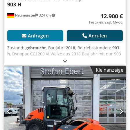
903 H
12.900 €
Neumünster
324 km
Festpreis zzgl. MwSt.
Anfragen
Anrufen
Zustand:
gebraucht
, Baujahr:
2018
, Betriebsstunden:
903
h
, Dynapac CC1200 VI Walze aus 2018 Baujahr mit nur 903
Stunden: ----* Hersteller: Dynapac * Typ: CC1200 VI *
Baujahr: 2018 * Abgelesene Betriebsstunden: ca. 903 *
Kleinanzeige
Betriebsgewicht: ca. 2.550 KG * Arbeitsbreite: 1.2 Meter *
Kubota Diesel Motor * Wasserberieselung * Guter Zustand
* Video auf Anfrage (Whats APP Erik) * Preis: 12.900 Euro,
netto + 19% MwSt. ----Für weitere Fragen bitte anrufen:
Erik Kortum: Whats App Cjdpfszq Aitox Ahijrf ?Alle
Angaben ohne Gewähr und Garantie, Irrtümer und
Zwischenverkauf vorbehalten. ?