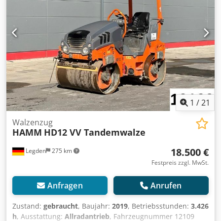
1
/
21
Walzenzug
HAMM
HD12 VV Tandemwalze
18.500 €
Legden
275 km
Festpreis zzgl. MwSt.
Anfragen
Anrufen
Zustand:
gebraucht
, Baujahr:
2019
, Betriebsstunden:
3.426
h
, Ausstattung:
Allradantrieb
, Fahrzeugnummer 12109