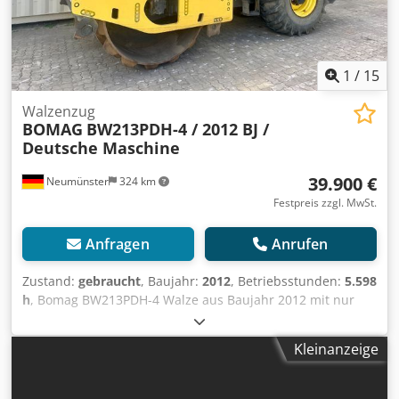
1
/
15
Walzenzug
BOMAG
BW213PDH-4 / 2012 BJ /
Deutsche Maschine
39.900 €
Neumünster
324 km
Festpreis zzgl. MwSt.
Anfragen
Anrufen
Zustand:
gebraucht
, Baujahr:
2012
, Betriebsstunden:
5.598
h
, Bomag BW213PDH-4 Walze aus Baujahr 2012 mit nur
5.598 Betriebsstunden! ----* Hersteller: Bomag * Typ:
BW213PDH-4 * Baujahr: 2012 * Abgelesene
Kleinanzeige
Betriebsstunden: ca. 5.598 * Betriebsgewicht: 13.100 KG *
A/C - Klima * Deutsche Maschine * 119 KW * Deutz Diesel
Motor * Weitere Fotos und Video auf Anfrage vorhanden