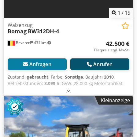
1
/
15
Walzenzug
Bomag
BW312DH-4
42.500 €
Beveren
431 km
Festpreis zzgl. MwSt.
Anfragen
Anrufen
Zustand:
gebraucht
, Farbe:
Sonstige
, Baujahr:
2010
,
Betriebsstunden:
8.099 h
, GVW: 28.000 kg Motorfabrikat:
Deutz CE-Kennzeichnung: ja Seriennummer:
101583141318 Maschinen zum Verkauf! Besuchen Sie
Kleinanzeige
unsere Webseite, um eine Vielzahl sofort verfügbarer
Maschinen zu entdecken. Wir bieten mehr Optionen als
online angezeigt, kontaktieren Sie uns daher gerne
jederzeit telefonisch oder per E-Mail. Alle unsere
Maschinen sind vollständig gewartet und auf
Zuverlässigkeit geprüft. Benötigen Sie Bilder? Senden Sie