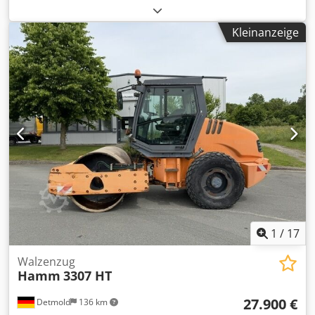
Crjdpfxsy T Uh Nj Ahijf Irrtümer & Zwischenverkauf
vorbehalten
Kleinanzeige
1
/
17
Walzenzug
Hamm
3307 HT
27.900 €
Detmold
136 km