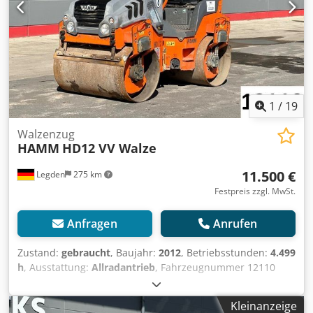
1
/
19
Walzenzug
HAMM
HD12 VV Walze
11.500 €
Legden
275 km
Festpreis zzgl. MwSt.
Anfragen
Anrufen
Zustand:
gebraucht
, Baujahr:
2012
, Betriebsstunden:
4.499
h
, Ausstattung:
Allradantrieb
, Fahrzeugnummer 12110
Cjdpfx Aey T Ulhshiorf Irrtümer & Zwischenverkauf
vorbehalten
Kleinanzeige