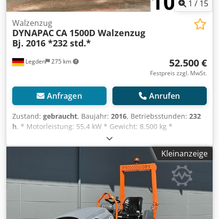
1
/
15
Walzenzug
DYNAPAC
CA 1500D Walzenzug
Bj. 2016 *232 std.*
52.500 €
Legden
275 km
Festpreis zzgl. MwSt.
Anfragen
Anrufen
Zustand:
gebraucht
, Baujahr:
2016
, Betriebsstunden:
232
h
, * Motorleistung: 55,4 kW * Gewicht: 8.500 kg *
Betriebsstd: 216 std. * Modell: CA1500D -----Interne
Fahrzeugnummer: 10613----Irrtümer & Zwischenverkauf
Kleinanzeige
vorbehalten. Csdpfx Ahsvyx Eyoisrf WhatsApp-Support
verfügbar! Bei Fragen zum Fahrzeug oder für weitere Infos
schreiben Sie uns gerne bequem per WhatsApp Whatsapp
Deutsch, Englisch -- Whatsapp Deutsch, Englisch, Arabisch