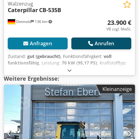
Walzenzug
Caterpillar
CB-535B
23.900 €
Detmold
136 km
VB zzgl. MwSt.
Anfragen
Anrufen
Zustand:
gut (gebraucht)
, Funktionsfähigkeit:
voll
funktionsfähig
, Leistung:
70 kW (95,17 PS)
, Kraftstofftyp:
Diesel
, Farbe:
Weiß
, Leergewicht:
13.400 kg
, Baujahr:
1999
,
Betriebsstunden:
7.540 h
, Ausstattung:
Kabine
, Cat CB-
Weitere Ergebnisse:
535B Walzenzug, BJ 1999 mit 7.540h Betriebsstunden,
Kleinanzeige
Gewicht 13.400kg, sofort einsatzbereit, Transport und
Lieferung möglich, wir erstellen auch Zoll / Exportpapiere,
Besichtigung nach Absprache auch am Wochenende
möglich. Csdpfx Asyuzpnshiorf