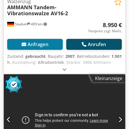
Walzenzug
AMMANN
Tandem-
Vibrationswalze AV16-2
8.950 €
Stadum
409 km
Festpreis zzgl. MwSt.
Anfragen
Anrufen
Zustand:
gebraucht
, Baujahr:
2007
, Betriebsstunden:
1.501
h
, Ausstattung:
Allradantrieb
, Stocknr. 5806 Ammann
Tandem- Vibrations Aufsitzwalze Typ AV16-2 ----*
Hersteller: Ammann * Typ: AV16-2 * Baujahr: 2007 * Farbe:
Kleinanzeige
Gelb * abgelesene Betriebsstunden: 1.501 Stunden *
Gewicht 1.580 kg * Walzenbreite ca. 0,90m * Arbeitsbreite
max. ca. 0,94m * Transportlänge ca. 2,25m *
Transportbreite ca. 0,90m * Transporthöhe ca. *
Knicklenkung * Steigfähigkeit ca. 30% mit / 40% ohne
Vibration * Yanmar Diesel Motor mit 15,7kW / 21 PS *
Wassertank ca. 95 Liter * Dieseltank ca. 26 Liter Cedjy Sq
Uispfx Ahijrf * Hydrauliköltank ca. 25 Liter * Doppelantrieb
* Doppelvibration * Druckberieselung *