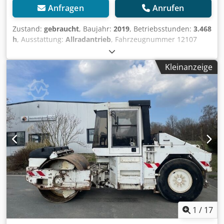
Anfragen
Anrufen
Zustand:
gebraucht
, Baujahr:
2019
, Betriebsstunden:
3.468
h
, Ausstattung:
Allradantrieb
, Fahrzeugnummer 12107
Irrtümer & Zwischenverkauf vorbehalten Cedpjy T Uimefx
Ahijrf
Kleinanzeige
1
/
17