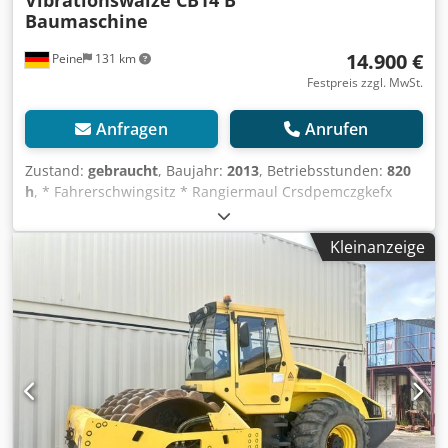
Vibrationswalze CB14 B
Baumaschine
14.900 €
Peine
131 km
Festpreis zzgl. MwSt.
Anfragen
Anrufen
Zustand:
gebraucht
, Baujahr:
2013
, Betriebsstunden:
820
h
, * Fahrerschwingsitz * Rangiermaul Crsdpemczgkefx
Ahijf ----Aufbau: Motor: Kohler 3-Zylinder Diesel, 16,8 KW,
Hydrostatischer Fahrantrieb, Bandagenbreite 900mm,
Kleinanzeige
Überrollschutz klappbar Verkauf nur an
Gewerbetreibende. BEI EXPORT IST NUR DER NETTOPREIS
ZU BEZAHLEN !!!!! ALLE ANGABEN OHNE GEWÄHR INS.
AUSSTATTUNG+ZUBEHÖR.Grundlage aller Kaufverträge,
Rechnungen, Proforma-Rechnungen, Bestellungen,
Verkaufsgespräche sind unsere AGBs (Siehe dazu
Impressum).