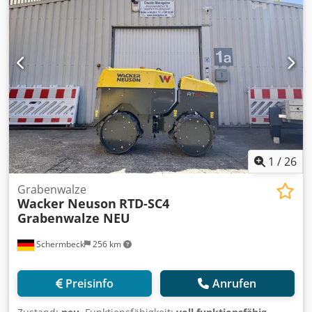
1
/
26
Grabenwalze
Wacker Neuson
RTD-SC4
Grabenwalze NEU
Schermbeck
256 km
Preisinfo
Anrufen