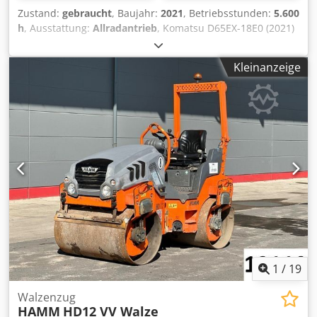
Zustand:
gebraucht
, Baujahr:
2021
, Betriebsstunden:
5.600
h
, Ausstattung:
Allradantrieb
, Komatsu D65EX-18E0 (2021)
* Motorleistung: 164 kW * Betriebsgewicht: 20.190 kg *
Antrieb: Hydrodynamisch (Torque-Converter) * Fahrwerk:
Kleinanzeige
EX-Version * mit Ripper Cedoy Uqu Uspfx Amgoha die
Maschine hat erst 5600 Betriebsstunden und ist in
neuwertigen Zustand
1
/
19
Walzenzug
HAMM
HD12 VV Walze