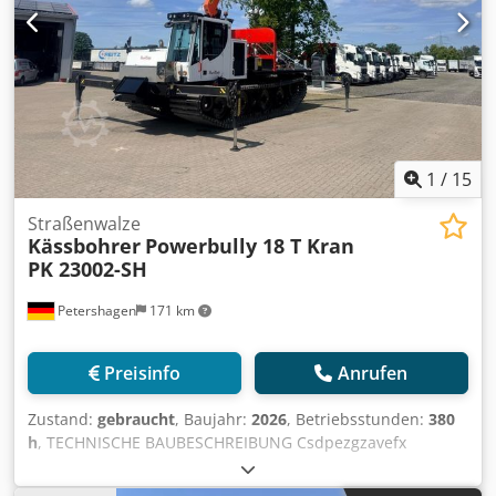
1
/
15
Straßenwalze
Kässbohrer
Powerbully 18 T Kran
PK 23002-SH
Petershagen
171 km
Preisinfo
Anrufen
Zustand:
gebraucht
, Baujahr:
2026
, Betriebsstunden:
380
h
, TECHNISCHE BAUBESCHREIBUNG Csdpezgzavefx
Amgsha KÄSSBOHRER POWERBULLY 18T MIT PALFINGER PK
23002 SH E POWER LINK PLUS Hinweis: Das Fahrzeug ist