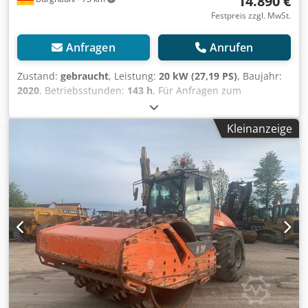
14.890 €
Festpreis zzgl. MwSt.
Anfragen
Anrufen
Zustand:
gebraucht
, Leistung:
20 kW (27,19 PS)
, Baujahr:
2020
, Betriebsstunden:
143 h
, Für Anfragen zum
Anbaugerät betreut Sie Herr Herden (unter Tel. gerne.
Weber TRC 86 - Grabenwalze - Baujahr: 2020 - mit Funk-
Kleinanzeige
Fernsteuerung - 143 Betriebsstunden Preis: 14.890,00 €
netto / 17.719,10 € brutto Betriebsgewicht nach CECE:
1.390 kg Bandagenbreite: 854 mm Verdichtungskraft: 75
kN Frequenz: 32 Hz Amplitude: 1,70 mm Mittl. stat.
Linienlast CECE: 9,80 kg/cm Steigfähigkeit: 50 %
bodenabhängig Arbeits-/Eilgangsgeschwindigkeit: m/min
bodenabhängig Fahrantrieb: hydrostatisch, vier Bandagen
Motorhersteller/Typ: Lombardini LDW 1003 Motorart: 3-
Zylinder Diesel, wassergekühlt Motorleistung, max.: 19,5
kW / 26,7 PS Motorleistung bei Betriebsdrehzahl: 15,6 kW /
21,3 PS bei 2600 U/min Das Gerät verfügt über eine Funk-
Fernsteuerung. Die Steuerung wird in der Walze
aufgeladen. Auf Wunsch unterbreiten wir Ihnen auch ein