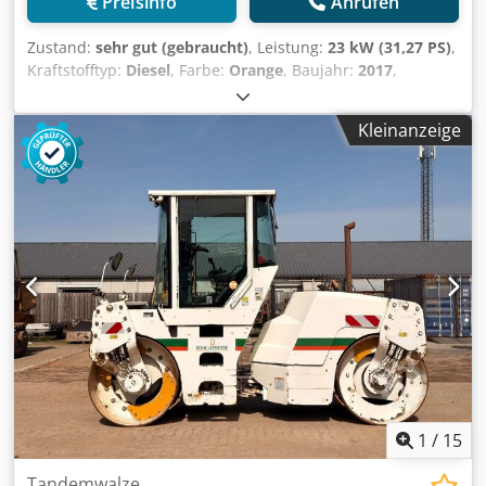
Preisinfo
Anrufen
Zustand:
sehr gut (gebraucht)
, Leistung:
23 kW (31,27 PS)
,
Kraftstofftyp:
Diesel
, Farbe:
Orange
, Baujahr:
2017
,
Betriebsstunden:
3.031 h
, Allgemeine Informationen
Baujahr: 2017 Modelljahr: 2017 Cedpsznm Iujfx Amgsha
Kleinanzeige
Technische Informationen Zylinderzahl: 3 Antrieb: Rad
Leergewicht: 2.695 kg Funktionell Arbeitsbreite: 120 cm CE-
Kennzeichnung: ja Zustand Technischer Zustand: sehr gut
Optischer Zustand: gut Finanzielle Informationen Preis:
Auf Anfrage Weitere Informationen Wenden Sie sich an
Ernst van Hek, um weitere Informationen zu erhalten.
1
/
15
Tandemwalze