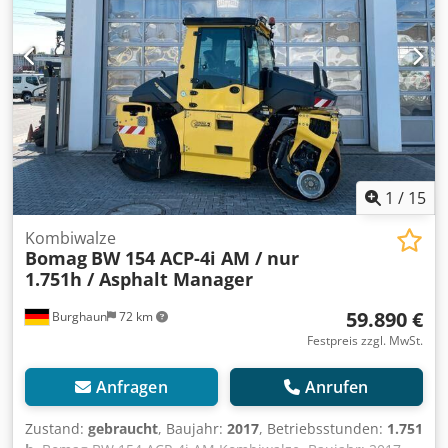
Homepage., Irrtümer und Zwischenverkauf vorbehalten!
englisch:, Bomag BW 154 AP-4 AM tandem roller, Year of
manufacture: 2018, Operating hours: only 731h, Engine:
Kubota [55.4 kW/75 PS], Asphalt Manager 2, Weight: 7.300
kg, Smooth-surface drum, good condition, ready for
immediate use, Upon request, we will provide you with a
leasing or financing offer; Mr. Mihm (Tel. will be happy to
assist you. Further information can be found on our
website. Subject to errors and prior sale! - = Weitere
Informationen = Wenden Sie sich an Tobias Ebert, um
1
/
15
weitere Informationen zu erhalten.
Kombiwalze
Bomag
BW 154 ACP-4i AM / nur
1.751h / Asphalt Manager
59.890 €
Burghaun
72 km
Festpreis zzgl. MwSt.
Anfragen
Anrufen
Zustand:
gebraucht
, Baujahr:
2017
, Betriebsstunden:
1.751