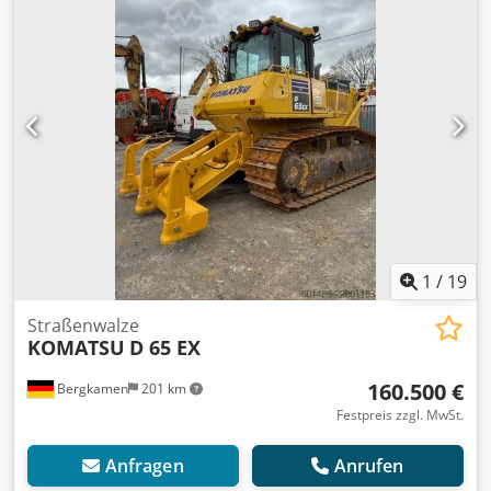
schreiben Sie uns gerne bequem per WhatsApp Whatsapp
Deutsch, Englisch -- Whatsapp Deutsch, Englisch, Arabisch
1
/
19
Straßenwalze
KOMATSU
D 65 EX
160.500 €
Bergkamen
201 km
Festpreis zzgl. MwSt.
Anfragen
Anrufen