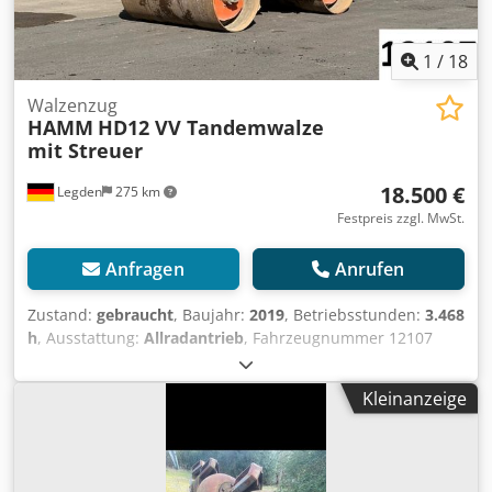
1
/
18
Walzenzug
HAMM
HD12 VV Tandemwalze
mit Streuer
18.500 €
Legden
275 km
Festpreis zzgl. MwSt.
Anfragen
Anrufen
Zustand:
gebraucht
, Baujahr:
2019
, Betriebsstunden:
3.468
h
, Ausstattung:
Allradantrieb
, Fahrzeugnummer 12107
Cjdpfxey T Uims Amgsha Irrtümer & Zwischenverkauf
vorbehalten
Kleinanzeige