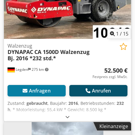
1
/
15
Walzenzug
DYNAPAC
CA 1500D Walzenzug
Bj. 2016 *232 std.*
52.500 €
Legden
275 km
Festpreis zzgl. MwSt.
Anfragen
Anrufen
Zustand:
gebraucht
, Baujahr:
2016
, Betriebsstunden:
232
h
, * Motorleistung: 55,4 kW * Gewicht: 8.500 kg *
Betriebsstd: 216 std. * Modell: CA1500D -----Interne
Fahrzeugnummer: 10613----Irrtümer & Zwischenverkauf
Kleinanzeige
vorbehalten. WhatsApp-Support verfügbar! Codpfovyx Eysx
Amgjha Bei Fragen zum Fahrzeug oder für weitere Infos