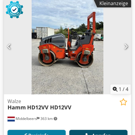
Kleinanzeige
Betriebsgewicht: ca. 2.550 KG * Arbeitsbreite: 1.2 Meter *
Kubota Diesel Motor * Wasserberieselung * Guter Zustand
* Video auf Anfrage (Whats APP Erik) * Preis: 12.900 Euro,
netto + 19% MwSt. Codszq Aitjpfx Amgeha ----Für weitere
Fragen bitte anrufen: Erik Kortum: Whats App ?Alle
Angaben ohne Gewähr und Garantie, Irrtümer und
Zwischenverkauf vorbehalten. ?
1
/
4
Walze
Hamm
HD12VV HD12VV
Middelbeers
363 km