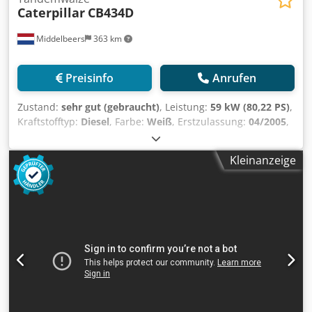
Caterpillar
CB434D
Middelbeers
363 km
Preisinfo
Anrufen
Zustand:
sehr gut (gebraucht)
, Leistung:
59 kW (80,22 PS)
,
Kraftstofftyp:
Diesel
, Farbe:
Weiß
, Erstzulassung:
04/2005
,
Baujahr:
2005
, Betriebsstunden:
3.310 h
, Allgemeine
Informationen Modelljahr: 2005 Seriennummer:
Kleinanzeige
CATCB434LCNH00390 Technische Informationen
Zylinderzahl: 4 Motorhubraum: 4.400 cc Antrieb: Rad
Leergewicht: 7.500 kg Funktionell Arbeitsbreite: 150 cm
Chsdpfxsyzz E Ro Amgja Zustand Technischer Zustand:
sehr gut Optischer Zustand: sehr gut Schäden: keines
Finanzielle Informationen Preis: Auf Anfrage Weitere
Informationen Wenden Sie sich an Ernst van Hek, um
weitere Informationen zu erhalten.