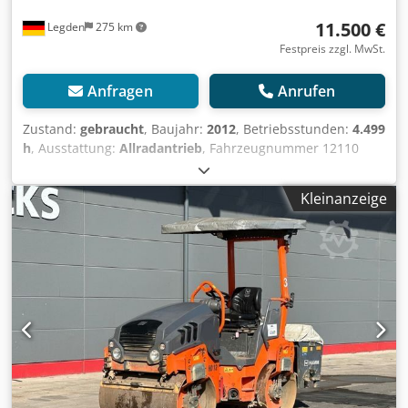
11.500 €
Legden
275 km
Festpreis zzgl. MwSt.
Anfragen
Anrufen
Zustand:
gebraucht
, Baujahr:
2012
, Betriebsstunden:
4.499
h
, Ausstattung:
Allradantrieb
, Fahrzeugnummer 12110
Csdpfx Amsy T Ulhjgsha Irrtümer & Zwischenverkauf
vorbehalten
Kleinanzeige