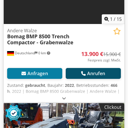
1
/
15
Andere Walze
Bomag
BMP 8500 Trench
Compactor - Grabenwalze
13.900 €
Deutschland
0 km
15.900 €
Festpreis zzgl. MwSt.
Anfragen
Anrufen
Zustand:
gebraucht
, Baujahr:
2022
, Betriebsstunden:
466
h
, 2022 | Bomag BMP 8500 Grabenwalze | Andere Walze |
466 hours 📍Location: Deutschland 🚛 Delivery available to
your destination – Use our shipping calculator to estimate
Clickout
transport costs! 💰 Buy Now for EUR 13900 or Make an
Offer. Payment at delivery available for an affordable fee
(subject to approval)* 👷‍♂️ Inspected by an independent
expert 27 Inspektionspunkte 27 genehmigt ✅ 0