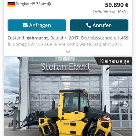
59.890 €
Burghaun
72 km
Festpreis zzgl. MwSt.
Anfragen
Anrufen
Zustand:
gebraucht
, Baujahr:
2017
, Betriebsstunden:
1.459
h
, Bomag BW 154 ACP-4i AM Kombiwalze, Baujahr: 2017,
Betriebsstunden: nur 1.459h, Motor: Kubota[55,4kW/75PS],
Asphalt Manager 2, Asphaltschneide rechts, Gewicht:
Kleinanzeige
7.400kg, Glattbandbandage, guter Zustand, sofort
Einsatzbereit, Cedpfezq Tzmsx Amgeha Auf Wunsch
unterbreiten wir Ihnen ein Leasing- oder
Finanzierungsangebot, Herr Mihm(Tel. betreut Sie gerne.,
Weitere Informationen finden Sie auf unserer Homepage.,
Irrtümer und Zwischenverkauf vorbehalten! englisch:,
Bomag BW 154 ACP-4i AM combination roller, Year of
manufacture: 2017, Operating hours: only 1.459 h, Engine:
Kubota [55.4 kW/75 PS], Asphalt Manager 2, Asphalt cutter
on the right, Weight: 7.400 kg, Smooth-surface drum, good
condition, ready for immediate use, Upon request, we will
provide you with a leasing or financing offer; Mr. Mihm