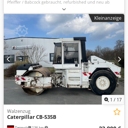
Pfeiffer / Babcock gebraucht, refurbished und neu ab
Lager Zum Verkauf stehen massive Mahlwalzen aus einer
Walzenschüsselmühle Chsdpfoy Ittyox Amgsa Besichtigung
Kleinanzeige
nach Absprache möglich.
1
/
17
Walzenzug
Caterpillar
CB-535B
Detmold
136 km