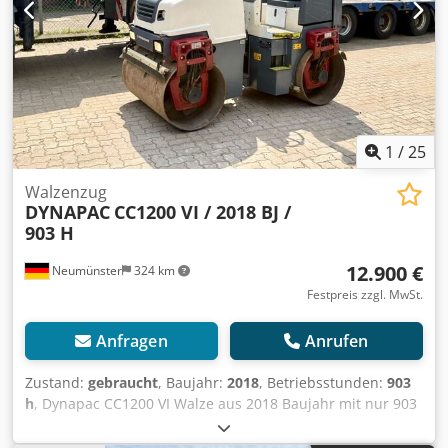
1
/
25
Walzenzug
DYNAPAC
CC1200 VI / 2018 BJ /
903 H
12.900 €
Neumünster
324 km
Festpreis zzgl. MwSt.
Anfragen
Anrufen
Zustand:
gebraucht
, Baujahr:
2018
, Betriebsstunden:
903
h
, Dynapac CC1200 VI Walze aus 2018 Baujahr mit nur 903
Stunden: ----* Hersteller: Dynapac * Typ: CC1200 VI *
Baujahr: 2018 * Abgelesene Betriebsstunden: ca. 903 *