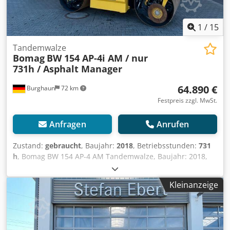
1
/
15
Tandemwalze
Bomag
BW 154 AP-4i AM / nur
731h / Asphalt Manager
64.890 €
Burghaun
72 km
Festpreis zzgl. MwSt.
Anfragen
Anrufen
Zustand:
gebraucht
, Baujahr:
2018
, Betriebsstunden:
731
h
, Bomag BW 154 AP-4 AM Tandemwalze, Baujahr: 2018,
Betriebsstunden: nur 731h, Motor: Kubota[55,4kW/75PS],
Asphalt Manager 2, Gewicht: 7.300kg, Glattbandbandage,
Kleinanzeige
guter Zustand, sofort Einsatzbereit, Cedpfx Amjzq
Tzyogsha Auf Wunsch unterbreiten wir Ihnen ein Leasing-
oder Finanzierungsangebot, Herr Mihm(Tel. betreut Sie
gerne., Weitere Informationen finden Sie auf unserer