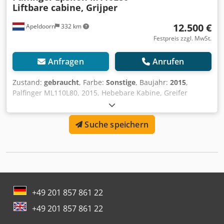
Liftbare cabine, Grijper
12.500 €
Apeldoorn
332 km
Festpreis zzgl. MwSt.
Anfragen
Anrufen
Zustand:
gebraucht
, Farbe:
Sonstige
, Baujahr:
2015
,
Palfinger ML110L80, 2015, Hebebare Kabine, Greifer
Dkedpfxjyrd Ine Anrer = Weitere Informationen = Baujahr:
2015 = Firmeninformationen = Bankdaten: Rabobank-
Suche speichern
Konto: 39.33.10.655 IBAN: NL73RABO0393310655 Schneller
Code: RABONL2U - Überprüfen Sie immer unsere
Bankdaten vor der Transaktion! - Eine Reservierung von
Fahrzeugen ist ohne Kaution nicht möglich. - Schreib- und
Textfehler sind allen angebotenen Fahrzeugen
vorbehalten.
+49 201 857 861 22
+49 201 857 861 22