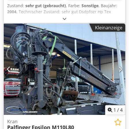
Zustand:
sehr gut (gebraucht)
, Farbe:
Sonstige
, Baujahr:
2004
, Technischer Zustand: sehr gut Dsdpfozr Hp Tex
Anrjkr Optischer Zustand: sehr gut
Kleinanzeige
1
/
4
Kran
Palfinger
Epsilon M110L80