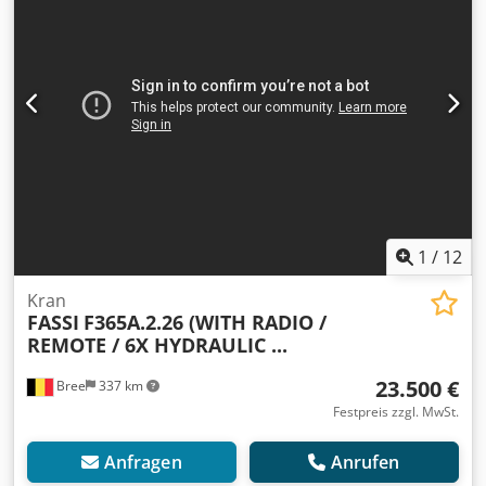
1
/
12
Kran
FASSI
F365A.2.26 (WITH RADIO /
REMOTE / 6X HYDRAULIC ...
23.500 €
Bree
337 km
Festpreis zzgl. MwSt.
Anfragen
Anrufen