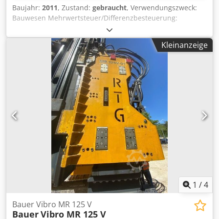
Baujahr:
2011
, Zustand:
gebraucht
, Verwendungszweck:
Bauwesen Mehrwertsteuer/Differenzbesteuerung:
Mehrwertsteuer abzugsfähig Wenden Sie sich an
Mohamad Fattah Ahmad, um weitere Informationen zu
Kleinanzeige
erhalten. Bauer MAT EP-12-1200 Exzenterschneckenpumpe
Guter Zustand Dodpfjh Tyypex Aclock Sofort Einsatzbereit
1
/
4
Bauer Vibro MR 125 V
Bauer
Vibro MR 125 V