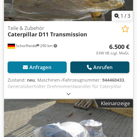
1
/
3
Teile & Zubehör
Caterpillar
D11 Transmission
6.500 €
Schorfheide
290 km
EXW VB zzgl. MwSt.
Anfragen
Anrufen
Zustand:
neu
, Maschinen-/Fahrzeugnummer:
944460433
,
Generalüberholter Drehmomentwandler für Caterpillar
D11 N R mit Prefix 74Z Weitere Informationen Dedpfx
Acsmwit Eeljck Typ: Getriebe, Allgemeiner Zustand: sehr
Kleinanzeige
gut, Technischer Zustand: sehr gut, Optischer Zustand:
sehr gut,