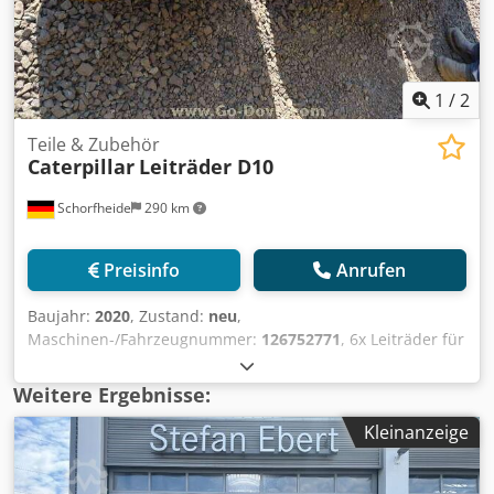
1
/
2
Teile & Zubehör
Caterpillar
Leiträder D10
Schorfheide
290 km
Preisinfo
Anrufen
Baujahr:
2020
, Zustand:
neu
,
Maschinen-/Fahrzeugnummer:
126752771
, 6x Leiträder für
Caterpillar D10 Raupe * NEU * Dcjdsmwit Nspfx Aclsk
Weitere Informationen Typ: Fahrgestellteil, Allgemeiner
Weitere Ergebnisse:
Zustand: sehr gut, Technischer Zustand: sehr gut,
Kleinanzeige
Optischer Zustand: sehr gut,