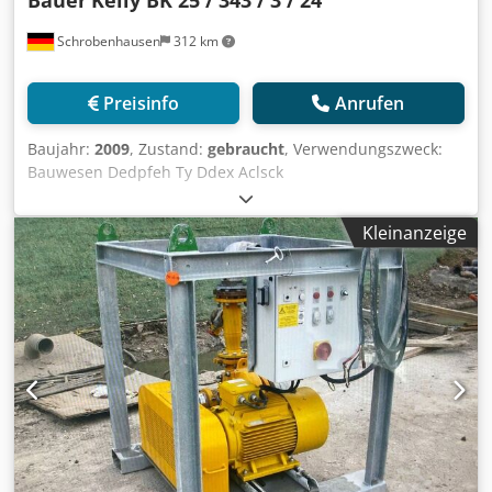
Schrobenhausen
312 km
Preisinfo
Anrufen
Baujahr:
2009
, Zustand:
gebraucht
, Verwendungszweck:
Bauwesen Dedpfeh Ty Ddex Aclsck
Mehrwertsteuer/Differenzbesteuerung: Mehrwertsteuer
abzugsfähig Wenden Sie sich an Mohamad Fattah Ahmad,
Kleinanzeige
um weitere Informationen zu erhalten. BAUER Kellystange
BK 25/343/3/21m