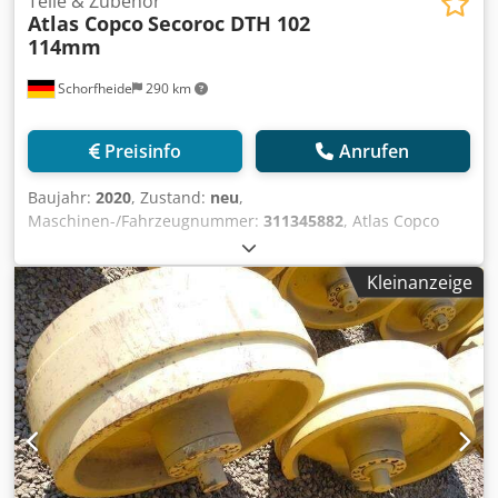
Teile & Zubehör
Atlas Copco
Secoroc DTH 102
114mm
Schorfheide
290 km
Preisinfo
Anrufen
Baujahr:
2020
, Zustand:
neu
,
Maschinen-/Fahrzeugnummer:
311345882
, Atlas Copco
Secoroc DTH-Bohrgestänge 102 114mm ungenutzt 4x
102mm / L= 5000mm 4x 114mm / L= 6000mm Dcsdpfx
Kleinanzeige
Asmwittjcljk 3x shank adapters 114mm 1x drill bit 140mm
Weitere Informationen Verwendungszweck: Bauwesen,
Allgemeiner Zustand: sehr gut, Technischer Zustand: sehr
gut, Optischer Zustand: sehr gut,