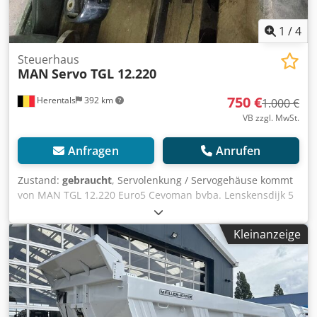
1
/
4
Steuerhaus
MAN
Servo TGL 12.220
750 €
Herentals
392 km
1.000 €
VB zzgl. MwSt.
Anfragen
Anrufen
Zustand:
gebraucht
, Servolenkung / Servogehäuse kommt
von MAN TGL 12.220 Euro5 Cevoman bvba. Lenskensdijk 5
2200 Herentals Dcedpfjy R Nt Ijx Aclsk Belgien
Kleinanzeige