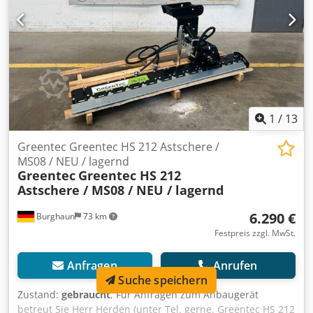
1
/
13
Greentec Greentec HS 212 Astschere /
MS08 / NEU / lagernd
Greentec
Greentec HS 212
Astschere / MS08 / NEU / lagernd
6.290 €
Burghaun
73 km
Festpreis zzgl. MwSt.
Anfragen
Anrufen
Suche speichern
Zustand:
gebraucht
, Für Anfragen zum Anbaugerät
betreut Sie Herr Herden (unter Tel. gerne. Greentec HS 212