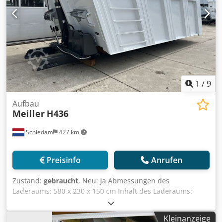
1
/
9
Aufbau
Meiller
H436
Schiedam
427 km
Preisinfo
Anrufen
Zustand:
gebraucht
, Neu: Ja Abmessungen des
Laderaums: 580 x 230 x 150 cm Inhalt des Laderaums:
20.000 l Dsdpfx Aezatqzjclsck
Kleinanzeige