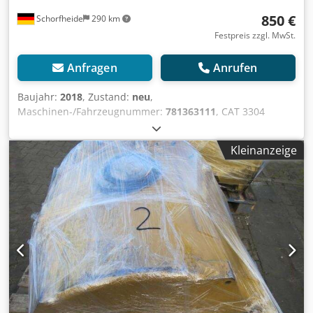
850 €
Schorfheide
290 km
Festpreis zzgl. MwSt.
Anfragen
Anrufen
Baujahr:
2018
, Zustand:
neu
,
Maschinen-/Fahrzeugnummer:
781363111
, CAT 3304
Zylinderkopf Dodpfx Ashyx U Dscljck * Neu * Weitere
Informationen Typ: Motor, Allgemeiner Zustand: sehr gut,
Kleinanzeige
Technischer Zustand: sehr gut, Optischer Zustand: sehr
gut,