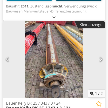
Baujahr:
2011
, Zustand:
gebraucht
, Verwendungszweck:
Bauwesen Mehrwertsteuer/Differenzbesteuerung:
Mehrwertsteuer abzugsfähig Wenden Sie sich an
Mohamad Fattah Ahmad, um weitere Informationen zu
Kleinanzeige
erhalten. Bauer MAT SKC-30-K Durchlaufmischer Guter
Zustand Dcsdpfxjh Tyyts Aclek Sofort verfügbar
1
/
2
Bauer Kelly BK 25 / 343 / 3 / 24
Bauer
Kelly BK 25 / 343 / 3 / 24