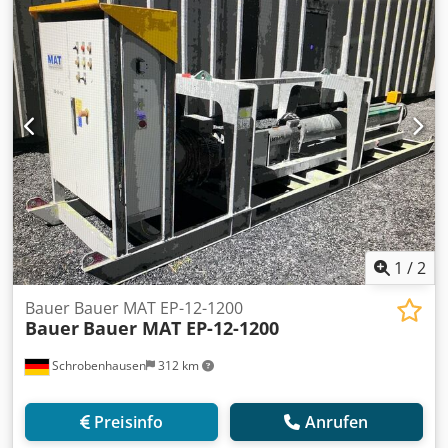
1700 Guter Zustand Sofort einsatzbereit
1
/
2
Bauer Bauer MAT EP-12-1200
Bauer
Bauer MAT EP-12-1200
Schrobenhausen
312 km
Preisinfo
Anrufen