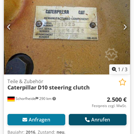
1
/
3
Teile & Zubehör
Caterpillar
D10 steering clutch
2.500 €
Schorfheide
290 km
Festpreis zzgl. MwSt.
Anfragen
Anrufen
Baujahr:
2016
, Zustand:
neu
,