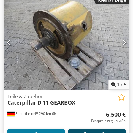
1
/
5
Teile & Zubehör
Caterpillar
D 11 GEARBOX
6.500 €
Schorfheide
290 km
Festpreis zzgl. MwSt.