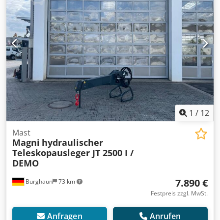
1
/
12
Mast
Magni
hydraulischer
Teleskopausleger JT 2500 I /
DEMO
7.890 €
Burghaun
73 km
Festpreis zzgl. MwSt.
Anfragen
Anrufen