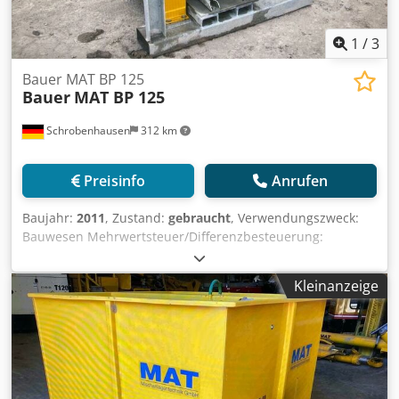
1
/
3
Bauer MAT BP 125
Bauer
MAT BP 125
Schrobenhausen
312 km
Preisinfo
Anrufen
Baujahr:
2011
, Zustand:
gebraucht
, Verwendungszweck:
Bauwesen Mehrwertsteuer/Differenzbesteuerung:
Mehrwertsteuer abzugsfähig Dedpfx Acjh Ty Dajleck
Wenden Sie sich an Mohamad Fattah Ahmad, um weitere
Kleinanzeige
Informationen zu erhalten. Bauer - MAT Bentonit Pumpe
BP 125 2 Stück verfügbar Guter Zustand Sofort
einsatzbereit