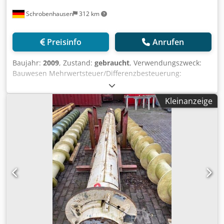
Schrobenhausen
312 km
Preisinfo
Anrufen
Baujahr:
2009
, Zustand:
gebraucht
, Verwendungszweck:
Bauwesen Mehrwertsteuer/Differenzbesteuerung:
Mehrwertsteuer abzugsfähig Dcsdpfx Acjh Ty Dlslsk
Wenden Sie sich an Mohamad Fattah Ahmad, um weitere
Kleinanzeige
Informationen zu erhalten. Rüttler MR 125 V mit
Spannzange MRZ 125 RTG Rammtechnik / Bauer
Maschinen GmbH Rüttler Der Rüttler ist sofort
einsatzbereit und in gutem Zustand.