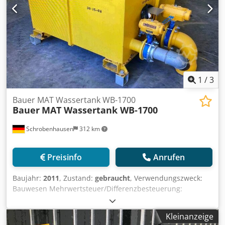
1
/
3
Bauer MAT Wassertank WB-1700
Bauer
MAT Wassertank WB-1700
Schrobenhausen
312 km
Preisinfo
Anrufen
Baujahr:
2011
, Zustand:
gebraucht
, Verwendungszweck:
Bauwesen Mehrwertsteuer/Differenzbesteuerung:
Mehrwertsteuer abzugsfähig Wenden Sie sich an
Mohamad Fattah Ahmad, um weitere Informationen zu
Kleinanzeige
erhalten. Djdpfxjh Ty A So Acleck MAT Wassertank WB-