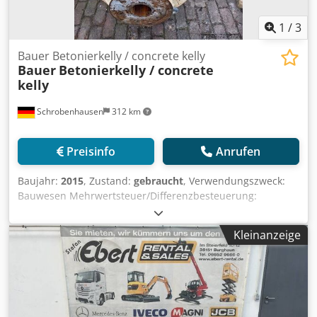
1
/
3
Bauer Betonierkelly / concrete kelly
Bauer
Betonierkelly / concrete
kelly
Schrobenhausen
312 km
Preisinfo
Anrufen
Baujahr:
2015
, Zustand:
gebraucht
, Verwendungszweck:
Bauwesen Mehrwertsteuer/Differenzbesteuerung:
Mehrwertsteuer abzugsfähig Dedpjh Ty Dpsfx Aclock
Wenden Sie sich an Mohamad Fattah Ahmad, um weitere
Kleinanzeige
Informationen zu erhalten. Durchmesser 368 mm Länge
4m Verbinder 254