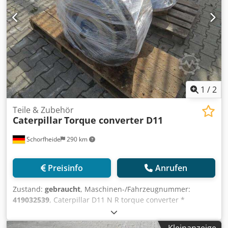
1
/
2
Teile & Zubehör
Caterpillar
Torque converter D11
Schorfheide
290 km
Preisinfo
Anrufen
Zustand:
gebraucht
, Maschinen-/Fahrzeugnummer:
419032539
, Caterpillar D11 N R torque converter *
überholt * Dedpfx Aemwitzocleck Weitere Informationen
Typ: Getriebe,
Kleinanzeige