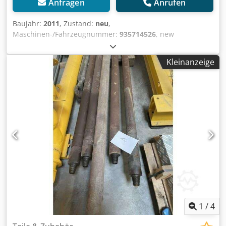
Anfragen
Anrufen
Baujahr:
2011
, Zustand:
neu
,
Maschinen-/Fahrzeugnummer:
935714526
, new
reconditioned gearbox for Caterpillar D11 N R with Prefix
74Z Dcsdehd I R Tjpfx Aclsk Weitere Informationen Typ:
Kleinanzeige
Getriebe, Allgemeiner Zustand: sehr gut, Technischer
Zustand: sehr gut, Optischer Zustand: sehr gut,
1
/
4