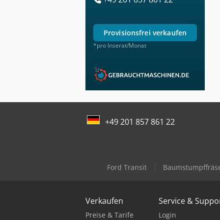
provisionsfrei verkaufen
*pro Inserat/Monat
+49 201 857 861 22
Ford Transit
Baumstumpffräs
Verkaufen
Service & Suppo
Preise & Tarife
Login