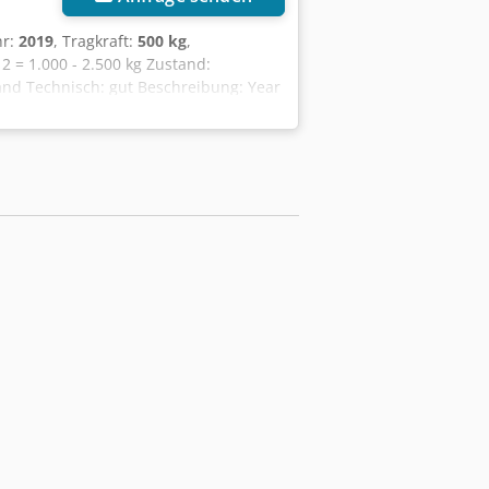
hr:
2019
, Tragkraft:
500 kg
,
 = 1.000 - 2.500 kg Zustand:
tand Technisch: gut Beschreibung: Year
0-2500 mm Sideshift Width 1350 mm