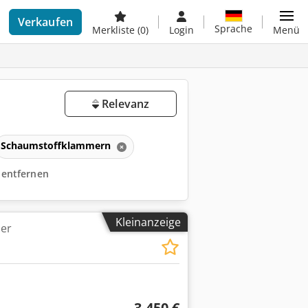
Verkaufen
Sprache
Merkliste
(0)
Login
Menü
Relevanz
Schaumstoffklammern
r entfernen
Kleinanzeige
er
3.450 €