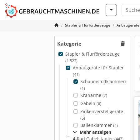
Stapler & Flurförderzeuge
Anbaugeräte 
Kategorie
Stapler & Flurförderzeuge
(1.523)
Anbaugeräte für Stapler
(41)
Schaumstoffklammern
(1)
Kranarme
(7)
Gabeln
(6)
Zinkenverstellgeräte
(5)
Ballenklammer
(4)
Mehr anzeigen
4-Rad Gabelstapler
(447)