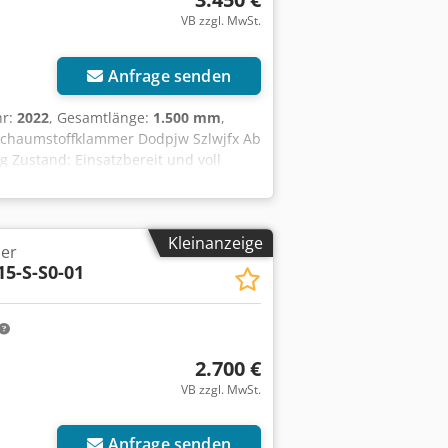
VB zzgl. MwSt.
Anfrage senden
hr:
2022
, Gesamtlänge:
1.500 mm
,
Schaumstoffklammer Dodpjw Szlwjfx Ab
kg Zustand: Einsatzbereit und voll
ten neben diesem Gerät weitere Stapler
.004 geprüft. Kontaktieren Sie uns
er hsr-gabelstapler Selbstverständlich
Kleinanzeige
rzeug bei uns erwerben. Mietkauf &
er
Wir beraten Sie gerne kompetent und
15-S-S0-01
2.700 €
VB zzgl. MwSt.
Anfrage senden