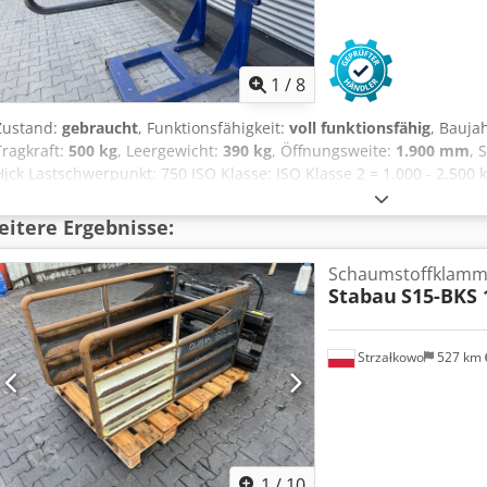
1
/
8
Zustand:
gebraucht
, Funktionsfähigkeit:
voll funktionsfähig
, Bauja
Tragkraft:
500 kg
, Leergewicht:
390 kg
, Öffnungsweite:
1.900 mm
, 
Hjck Lastschwerpunkt: 750 ISO Klasse: ISO Klasse 2 = 1.000 - 2.500 
funktionsfähig Zustand Technisch: sehr gut Beschreibung: Wir bie
und Lagertechnikgeräte an. Unsere Geräte sind Werkstatt und FEM4
itere Ergebnisse:
bitte per Mail oder auch gerne telefonisch. Sie finden uns auch unt
kaufen wir auch Ihren Gebrauchten an, auch ohne dass Sie ein Fah
Schaumstoffklamm
Finanzierung zu günstigen Konditionen sind auf Anfrage möglich. 
Stabau
S15-BKS 
ausführlich zu unseren Fahrzeugen.
Strzałkowo
527 km
1
/
10