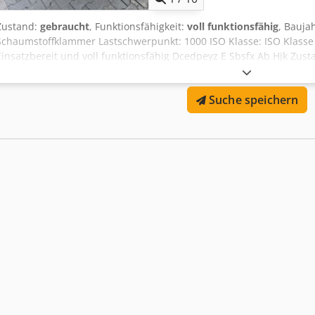
Zustand:
gebraucht
, Funktionsfähigkeit:
voll funktionsfähig
, Bauja
Schaumstoffklammer Lastschwerpunkt: 1000 ISO Klasse: ISO Klasse 2
Einsatzbereit und voll funktionsfähig Dcedpeyz E Sbsfx Ab Hjk Zus
2019 ISO 2A (41 cm) Capacity 500 kg / 1000 mm Opening range 80
Clamps 1500 mm ID OS1973
Suche speichern