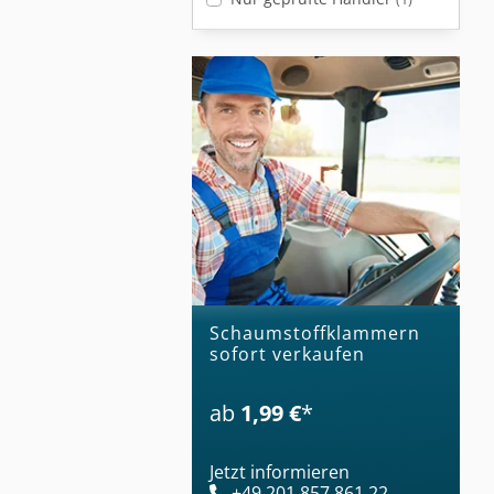
Schaumstoffklammern
sofort verkaufen
ab
1,99 €
*
Jetzt informieren
+49 201 857 861 22