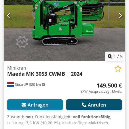
1
/
5
Minikran
Maeda
MK 3053 CWMB | 2024
149.500 €
Sittard
320 km
EXW Festpreis zzgl. MwSt.
Anfragen
Anrufen
Zustand:
neu
, Funktionsfähigkeit:
voll funktionsfähig
,
Leistung:
7,5 kW (10,20 PS)
, Kraftstofftyp:
elektrisch
,
Farbe:
Grün
, Gesamtgewicht:
2.880 kg
, Hubkraft:
2.980