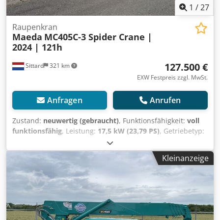
equipment owners and operators – easily accessible on
1
/
27
our platform.
Raupenkran
Maeda
MC405C-3 Spider Crane |
2024 | 121h
127.500 €
Sittard
321 km
EXW Festpreis zzgl. MwSt.
Anfragen
Anrufen
Zustand:
neuwertig (gebraucht)
, Funktionsfähigkeit:
voll
funktionsfähig
, Leistung:
17,5 kW (23,79 PS)
, Getriebetyp:
Hydrostat
, Kraftstofftyp:
Diesel
, Kraftstofftankvolumen:
40
l
, Farbe:
Grün
, Gesamtgewicht:
5.600 kg
, maximales
Kleinanzeige
Ladegewicht:
3.830 kg
, Hubhöhe:
20.700 mm
,
Antriebszustand:
95 %
, Anzahl der Sitzplätze:
1
,
Emissionsklasse:
Euro5
, Baujahr:
2024
, Betriebsstunden:
121 h
, Ausstattung:
Kippwagen, Kran, Zusatzscheinwerfer,
geräuscharm, verstellbarer Ausleger
, === TECHNISCHE
DATEN === Baujahr: 2024 Betriebsstunden: 121 h Max.