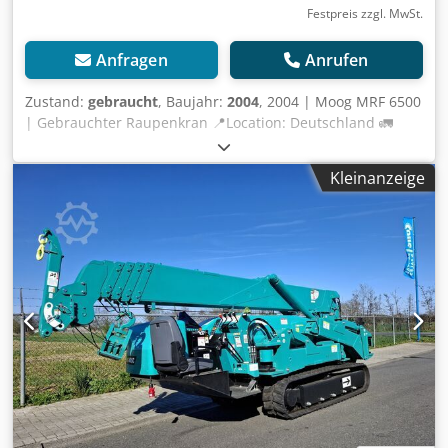
Festpreis zzgl. MwSt.
Anfragen
Anrufen
Zustand:
gebraucht
, Baujahr:
2004
, 2004 | Moog MRF 6500
| Gebrauchter Raupenkran 📍Location: Deutschland 🚛
Delivery available to your destination – Use our shipping
calculator to estimate transport costs! 💰 Buy Now for EUR
Kleinanzeige
7500 or Make an Offer. Payment at delivery available for an
affordable fee (subject to approval)* 👷‍♂️ Inspected by an
independent expert 20 Inspektionspunkte 11 genehmigt ✅
7 unvollkommene ℹ️ 2 Ausgaben ⚠️ 📌 Inspector's Comment:
Scheint vollständig zu sein, läuft aber nicht. 📄 Want to see
the full inspection, extra photos, or a video? Tip: The
reference "40868 Equippo" is commonly used when
looking up more details online. 💡 Why this machine and
our service stands out: ✔ Thorough inspection by
professionals ✔ Jobsite delivery available ✔ Money-Back
Guaranteed ✔ Secure and flexible payment options
Csdpeznl S Esfx Agqsha 🔄 Considering other equipment
options? We offer helpful tools and resources for all