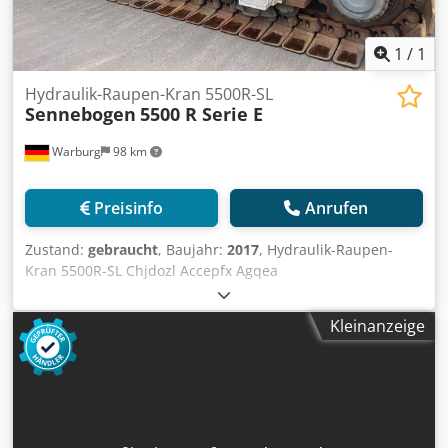
hydraulic quick couplers
1
/
1
Hydraulik-Raupen-Kran 5500R-SL
Sennebogen
5500 R Serie E
Warburg
98 km
Preisinfo
Anrufen
Zustand:
gebraucht
, Baujahr:
2017
, Hydraulik-Raupen-
Kran 5500R-SL Chjdozl Accepfx Agqea
Kleinanzeige