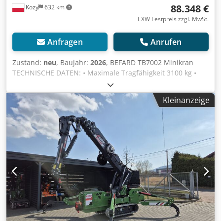
88.348 €
Kozy
632 km
EXW Festpreis zzgl. MwSt.
Anfragen
Anrufen
Zustand:
neu
, Baujahr:
2026
, BEFARD TB7002 Minikran
TECHNISCHE DATEN: • Maximale Tragfähigkeit 3100 kg •
Reichweite ca. 19m (mit optionaler Ausstattung) •
Stromversorgung - 3-Zylinder-Dieselmotor +
Kleinanzeige
Stromversorgung über 230V, 400V oder 110V Kabel -
optional Lithium-Ionen-Batterien - gegen Aufpreis •
Funksteuerung des Gerätes (sowohl die Fahrt des Gerätes
als auch die Bedienung des Krans) • Hydraulischer JIB-Arm
mit zwei Verlängerungen • Nicht abfärbende Spuren •
Ausziehbares Fahrgestell (78-110cm) • Zwei Betriebsmodi
(schnell und langsam) • Anti-Überlastungssystem als
Standard • 4 hydraulisch ausfahr- und absenkbare Stützen
• Seilwinde 900 kg + Zubehör - Seil 50 m (optional 65 m)
Csdpfx Agsibqirsqeha • Möglichkeit des Transports des
Gerätes auf einem Anhänger mit einem zulässigen
Gesamtgewicht von bis zu 3,5 t • Stützfußpolster