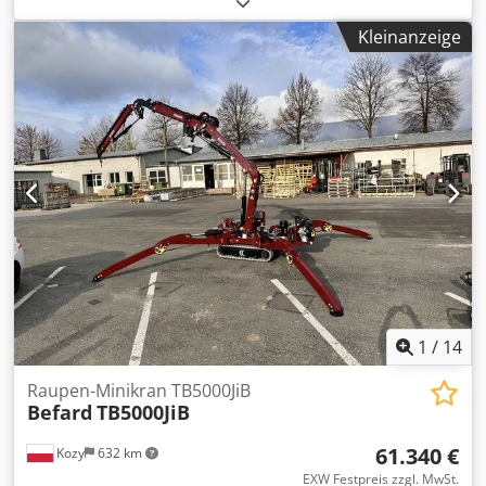
Krantraglast: bis 2.000 kg, Arbeitshöhe: bis ca. 6,5 m,
Kleinanzeige
Ausschübe: voll hydraulisch, Flyjib: TGT Flyjib "Robby
2000", Fahrwerk: Raupenfahrwerk, Fahrwerkbreite:
teleskopierbar, Beschichtung: KTL-beschichtet, Motor:
Vanguard, Eigengewicht: ca. 1.700 kg, ca. 555
Betriebsstunden, ohne Anhänger Codpey Eymhofx Agqeha
1
/
14
Raupen-Minikran TB5000JiB
Befard
TB5000JiB
61.340 €
Kozy
632 km
EXW Festpreis zzgl. MwSt.