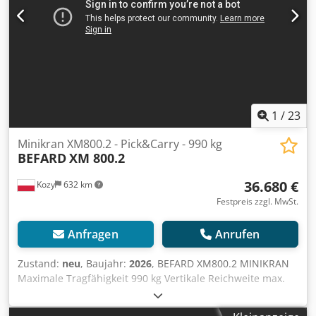
Endlosdrehender Oberwagen • Funksteuerung mit
Darstellung der Arbeitsbereiche und Abstützweite • Zwei
Betriebs- und Fahrmodi • Überlastschutzsystem •
Unterlagen für Stützfüße OPTIONALE AUSSTATTUNG: •
Last-Hak für den Hauptausleger • Last-Hak für den
hydraulischen Jib • Handjib für den hydraulischen Jib •
LED-Arbeitsleuchte Farbwahl möglich Dreizylinder-
Dieselmotor Made in Japan
1
/
23
Minikran XM800.2 - Pick&Carry - 990 kg
BEFARD
XM 800.2
36.680 €
Kozy
632 km
Festpreis zzgl. MwSt.
Anfragen
Anrufen
Zustand:
neu
, Baujahr:
2026
, BEFARD XM800.2 MINIKRAN
Maximale Tragfähigkeit 990 kg Vertikale Reichweite max.
6,85 m – 800 kg Tragkraftmodell verfügbar – niedrigerer
Preis Standardausrüstung: • vollständige Fernsteuerung –