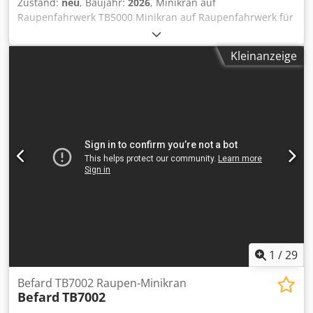
Zustand:
neu
, Baujahr:
2026
, Minikran auf
Raupenfahrwerk TB5000 Minikran auf Raupenfahrwerk für
Arbeiten im Innen- und Außenbereich. Maximale
Tragfähigkeit: 2400 kg. * Funksteuerung des Gerätes -
Kleinanzeige
Fahren, Arbeiten, Füße spreizen * Doppelte
Kranstromversorgung - Diesel und Elektro 230 V *
maximale Tragfähigkeit - 2400 kg * Überlastschutzsystem
serienmäßig * maximale horizontale Reichweite über 11 m
* vier hydraulische Ausschübe + 1 manuelle Ausschübe *
maximale vertikale Reichweite über 13 m * 4 hydraulisch
absenkbare Stützen * Gewicht ca. 2200 kg * Höhe ca. 195
cm * Breite ca. 88 cm * aktiver Arm 16 Grad
Chsdsibqraopfx Agqoa Zusätzliche, optionale Ausstattung:
*Suchhaken * hydraulische Winde 990kg * Betrieb mit
Lithium-Ionen-Akku * Polster für Stützfüße * hydraulischer
FLY JIB Erhältlich in der Farbe Ihrer Wahl.
1
/
29
Befard TB7002 Raupen-Minikran
Befard
TB7002