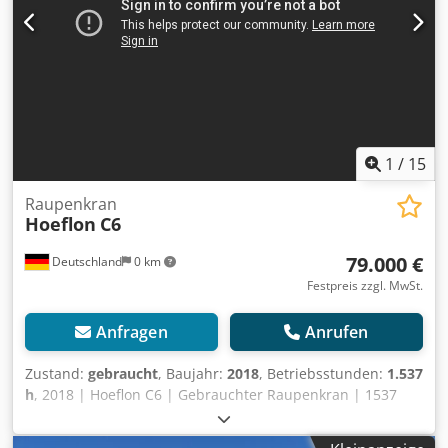
1
/
15
Raupenkran
Hoeflon
C6
79.000 €
Deutschland
0 km
Festpreis zzgl. MwSt.
Anfragen
Anrufen
Zustand:
gebraucht
, Baujahr:
2018
, Betriebsstunden:
1.537
h
, 2018 | Hoeflon C6 | Gebrauchter Raupenkran | 1537
hours 📍Location: Deutschland 🚛 Delivery available to your
destination – Use our shipping calculator to estimate