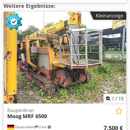
Betriebsstunden:
900 h
, Ausstattung:
Gummiketten, Kran,
Weitere Ergebnisse:
UVV, geräuscharm
, tip top Zustand! Cjdpjvriuvjfx Agqsha
Kleinanzeige
1
/
15
Raupenkran
Moog
MRF 6500
7.500 €
Deutschland
0 km