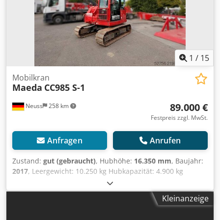
Dokumentation
1
/
15
Mobilkran
Maeda
CC985 S-1
89.000 €
Neuss
258 km
Festpreis zzgl. MwSt.
Anfragen
Anrufen
Zustand:
gut (gebraucht)
, Hubhöhe:
16.350 mm
, Baujahr:
2017
, Leergewicht: 10.250 kg Hubkapazität: 4.900 kg
Chodpfxjy T Incs Agqea CE-Kennzeichnung: ja Technischer
Zustand: gut Optischer Zustand: gut Lieferbedingungen:
Kleinanzeige
EXW Produktionsland: JP Wenden Sie sich an Christian
Theißen, um weitere Informationen zu erhalten. Hersteller: