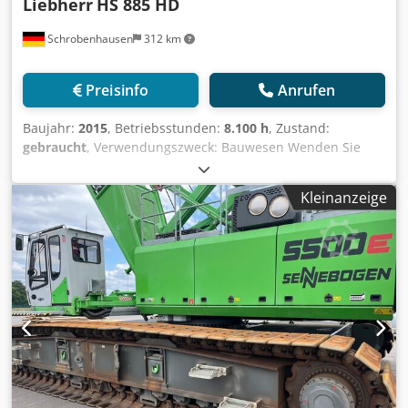
Liebherr
HS 885 HD
Schrobenhausen
312 km
Preisinfo
Anrufen
Baujahr:
2015
, Betriebsstunden:
8.100 h
, Zustand:
gebraucht
, Verwendungszweck: Bauwesen Wenden Sie
sich an Mohamad Fattah Ahmad, um weitere
Informationen zu erhalten. Engine 670 kW TIER 3 2x
Kleinanzeige
Winden 300 kN Ballast 32,5 to Additional informations: -
Additional reversing camera, winch monitoring -
Hammerhead - Liebherr Hydraulic Oil Plus (Longlife & Bio) -
LiDAT plus incl. Teleservice - Central lubrication system
slewing ring - Electric refueling pump -Air conditioner -
Auxiliary heating - Orthopedic driver's seat - Gripper
calming winch 3to - preparation until bulkhead plate -
Main winch constant pull one winch - Wind
synchronization - Litronic SWG control - Auxiliary
hydraulics for diaphragm wall grab Leffer Csdpfxeh Ty Ays
Agqeha - Rope winch - VRM ready - Crawler carrier