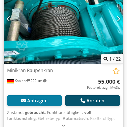
1
/
22
Minikran Raupenkran
55.000 €
Koblenz
222 km
Festpreis zzgl. MwSt.
Anfragen
Anrufen
Zustand:
gebraucht
, Funktionsfähigkeit:
voll
funktionsfähig
, Getriebetyp:
Automatisch
, Kraftstofftyp:
elektrisch
, nächste Prüfung (TÜV):
10/2025
, Baujahr:
2020
,