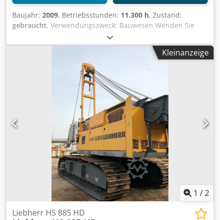
Fabrikneue Maschine mit 0 Betriebsstunden. Vollständig
Baujahr:
2009
, Betriebsstunden:
11.300 h
, Zustand:
von zertifizierten Fachleuten geprüft und getestet.
gebraucht
, Verwendungszweck: Bauwesen Wenden Sie
Besichtigung und Inspektion sind auf Anfrage möglich. 🌍
sich an Mohamad Fattah Ahmad, um weitere
Standort & Lieferung: 📍 Standort: Sittard, Niederlande 🚚
Informationen zu erhalten. Vorbereitung für Greifer und
Weltweite Lieferung möglich 💰 Preis: 99.000 € EXW, zzgl.
Kleinanzeige
Verrohrungsanlage MAN Motor LD 2842 LE 103 mit 670 kW
MwSt. Zuverlässige Maschinen aus erster Hand mit
2x 30To Winde mit 36mm Seilen Csdpsh Ty Arsfx Agqsha
vollständiger Wartungshistorie und professioneller
25 to Einzelhaken Basisausleger, Mast: 2x 6m + Mastkopf
technischer Unterstützung. Profitieren Sie von einem der
größten europäischen Lagerbestände an neuen und
gebrauchten Maschinen. Alle Maschinen sind CE-
zertifiziert und sofort einsatzbereit. Ersatzteile und
professionelle Unterstützung sind auf Anfrage verfügbar.
Chjdpfxjzqy H Nj Agqsa 🚚 Lieferung: • Kranverladung auf
Anfrage für eine reibungslose Abwicklung bei der
Abholung • Flexible Versandmöglichkeiten, abgestimmt auf
Ihren Zielort und Ihre logistischen Anforderungen • Der
gesamte Transport wird professionell durch das
Logistikteam von Collé Rental & Sales organisiert
1
/
2
Liebherr HS 885 HD