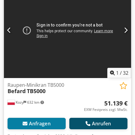
Maeda Typ: CC985 S-1 Baujahr: 2017 Produktart:
Gebraucht Daten: Max. Arbeitshöhe: 16,35 m Max.
Hubhöhe: Hakenhöhe 20,30 m Hublast: 4.900 kg
Antriebsart: Fahrantrieb Stahlkette Stützdruck: 52 kN
Steigfähigkeit: 22 % Bodenfreiheit: 0,13 m Antriebsart:
Diesel Gesamtabmessungen LxBxH: 5,02 x 2,36 x 2,80 m
Eigengewicht: 10.250 kg Besonderheiten: Minikran,
verfahrbar mit Lasten bis max. 2.000 kg, max. Ausladung
14,52 m, Seillänge 115 m.
1
/
32
Raupen-Minikran TB5000
Befard
TB5000
51.139 €
Kozy
632 km
EXW Festpreis zzgl. MwSt.
Anfragen
Anrufen