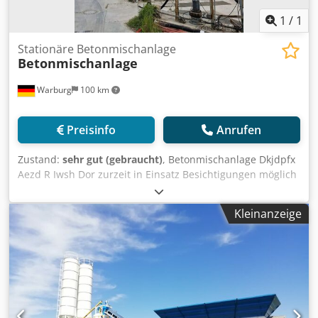
1
/
1
Stationäre Betonmischanlage
Betonmischanlage
Warburg
100 km
Preisinfo
Anrufen
Zustand:
sehr gut (gebraucht)
, Betonmischanlage Dkjdpfx
Aezd R Iwsh Dor zurzeit in Einsatz Besichtigungen möglich
Kleinanzeige