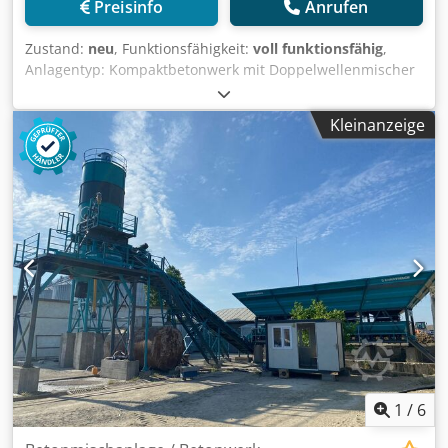
Preisinfo
Anrufen
Vorbeschickungssystem auf eine Zufahrtsrampe verzichtet,
was die Baustellenlogistik erheblich vereinfacht.
Zustand:
neu
, Funktionsfähigkeit:
voll funktionsfähig
,
Modernste elektronische Komponenten der Marken
Anlagentyp: Kompaktbetonwerk mit Doppelwellenmischer
SIEMENS & SCHNEIDER, ein leistungsstarkes SPS-
Anlagenleistung: 100 m³/h Frischbeton Dodpfx Ahewhvwho
Automatisierungssystem und eine benutzerfreundliche
Dokr Mischerleistung: 3000/2000 l (2 m³ Pressbeton)
Steuerungssoftware ermöglichen es dem Bedienpersonal,
Kleinanzeige
Zentralschmieranlage: ILC (Made in Italy) Steuerung:
den gesamten Produktionsprozess sicher und effizient
Vollautomatische PC-SPS-Drucker-Steuerung Elektronik:
über eine zentrale Bedienoberfläche zu steuern.
Siemens Weitere Ausstattung und Zubehör: Italienisch
Stationary-120 – Technische Daten der stationären
Unbegrenzte Benutzeranzahl und Fernzugriff Sehr
Betonmischanlage: • Produktionskapazität: 120 m³/h •
niedrige Transportkosten: nur ein Container. Die
Eigengewicht: 58 Tonnen (ohne Zementsilo) •
Installation und Inbetriebnahme der Anlage liegt in
Gesamtmotorleistung: 205 kW Dksdpfxoxp U Ifo Ah Djr •
unserer Verantwortung. Wir bieten einen exzellenten
Erforderliche Generatorleistung: 300 kVA • Mischertyp:
Kundendienst. 24/7-Service Wir exportieren über 1000
Doppelwellenmischer • Arbeitsfläche: 700 m² •
Betonmischanlagen in über 90 Länder weltweit. *
Zuschlagstoffbunker: 4 x 30 m³ • Zuschlagstoff-
NIEDRIGE VERSANDKOSTEN (nur zwei 40-Fuß-OT-Container
Wagebunker: 4,5 m³ • Zuschlagstoff-Förderband: 1.000 x
oder zwei Standardanhänger) * SCHNELLE INSTALLATION *
26.500 mm • Mischer-Nassbetonvolumen: 3 m³ •
EINFACHE UND EINFACHE BEDIENUNG
Zementwagebunker: 1.800 kg • Wasserwagebunker: 1.000
Liter • Zusatzmittelwaage: 100 Liter • Luftkompressor: 500
1
/
6
Liter, 5,5 kW • Zementsilo: 100 – 500 Tonnen • Steuerung:
Vollautomatisch Warum sollten Sie sich für die FIXED 120 |