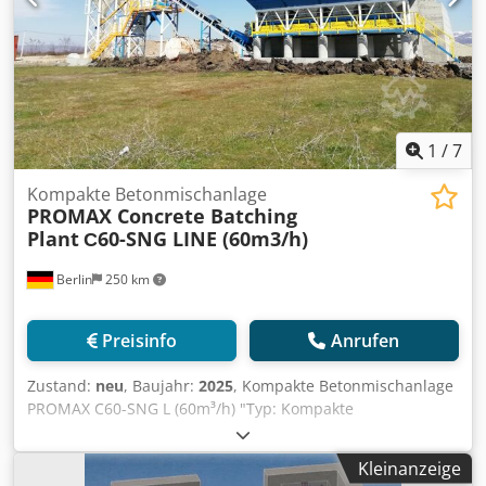
1
/
7
Kompakte Betonmischanlage
PROMAX Concrete Batching
Plant
С60-SNG LINE (60m3/h)
Berlin
250 km
Preisinfo
Anrufen
Zustand:
neu
, Baujahr:
2025
, Kompakte Betonmischanlage
PROMAX C60-SNG L (60m³/h) "Typ: Kompakte
Betonmischanlage mit Einwellenmischer Dsdeflz Hfepfx Ah
Dokr Kapazität: 60 m³ / Stunde frisch gepresster Beton
Kleinanzeige
Mischerkapazität: 1500/1000 lt (1m³ Druckbeton)