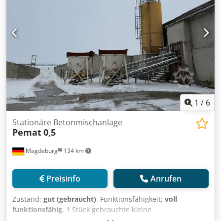
1
/
6
Stationäre Betonmischanlage
Pemat
0,5
Magdeburg
134 km
Preisinfo
Anrufen
Zustand:
gut (gebraucht)
, Funktionsfähigkeit:
voll
funktionsfähig
, 1 Stück gebrauchte kleine
Betonmischanlage zum Beispiel für Fertigteilproduktion