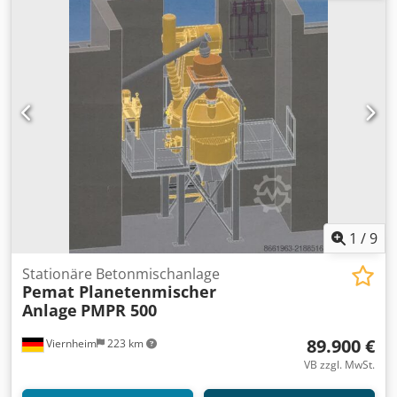
Zentralschmiersystem Marke: ILC (Made in Italy)
Steuersystem: Vollautomatischer PC - SPS - Drucker.
Elektronische Ausrüstung: Siemens Andere Ausrüstung
und Zubehör: Italienisch Unbegrenzte Benutzer und
Fernzugriff Sehr geringe Transportkosten: Zwei Container.
Die Installation und Inbetriebnahme der Anlage liegt in
unserer Verantwortung. Wir bieten einen exzellenten
After-Sales-Service. 24/7 DIENSTLEISTUNGEN. Export von
mehr als 1000 Betonfertigungsanlagen in mehr als 90
Länder auf der ganzen Welt. * NIEDRIGE VERSANDKOSTEN
(zwei 40F-OT-Container oder zwei Standard-Anhänger) *
SCHNELLE INSTALLATION * EINFACHE UND EINFACHE
VERWENDUNG"
1
/
9
Stationäre Betonmischanlage
Pemat Planetenmischer
Anlage
PMPR 500
89.900 €
Viernheim
223 km
VB zzgl. MwSt.