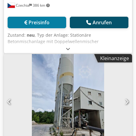
Czechia
386 km
Preisinfo
Anrufen
Zustand:
neu
, Typ der Anlage: Stationäre
Betonmischanlage mit Doppelwellenmischer
Anlagenkapazität: 200 m³ / Stunde Frischbetonmischung
Mischerkapazität: 7500/5000 l (5m³ verdichteter Beton)
Kleinanzeige
Zentralschmieranlage Marke: ILC (hergestellt in Italien)
Steuerungssystem: vollautomatisch PC - PLC - Drucker
Elektronische Ausrüstung: Siemens Sonstige Ausrüstung
und Zubehör: Italienisch Unbegrenzte Anzahl von
Benutzern und Fernzugriff Installation und
Inbetriebnahme des Systems liegen in unserer
Verantwortung. Dkodpfx Aoflz Ineh Dsr 7/24
DIENSTLEISTUNGEN. Export von mehr als 1000
Betonmischanlagen in mehr als 90 Länder. *
HOCHEFFIZIENTE PRODUKTION UND DOPPELTE * EINFACHE
WARTUNG * GEEIGNET FÜR DIE ARBEIT IN RAUEN
BEDINGUNGEN * RCC BETON PRODUKTIONSKAPAZITÄT