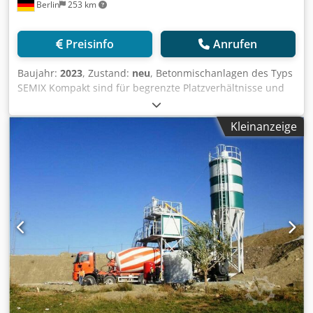
Berlin
253 km
Preisinfo
Anrufen
Baujahr:
2023
, Zustand:
neu
, Betonmischanlagen des Typs
SEMIX Kompakt sind für begrenzte Platzverhältnisse und
den einfachen Transport in Überseeländer konzipiert.
SEMIX Kompakt 60 passt in zwei Container und kann in 3
Kleinanzeige
Tagen komplett montiert werden. Dkedpfx Ajga D I Roh Dor
SEMIX Kompakt 60 ist mit Betonmischern mit einem
Fassungsvermögen von 1500/1000 Litern ausgestattet, die
als Einwellen- oder Planetenmischer ausgeführt werden
können. Entsprechend des Siliziumanteils der
Betonrezeptur, werden bei den SEMIX Betonmischern
NiHard4 oder Hardox 450 Verschleißteile verwendet. Alle
SEMIX-Zuschlagstoff-Speicherbehälter sind zwecks
zusätzlicher Stabilität, trapezförmig geformt. Die robuste
Stahlkonstruktion sorgt für eine lange Lebensdauer. Die
Zuschlagstoffe werden im Wiegeförderer gewogen, der die
Zuschlagstoffe an den Übergabemechanismus übergibt.
SEMIX Kompakt-Betondosieranlagen bieten eine Vielfalt an