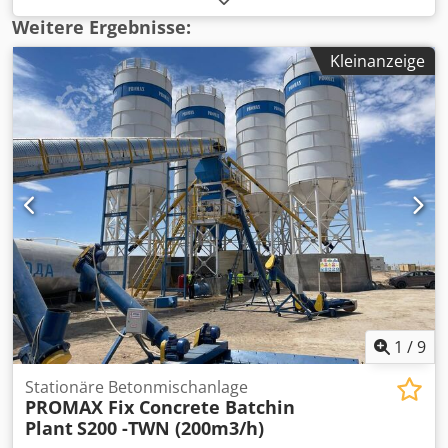
Hersteller: PEMAT Typ: 0,5 Zuschlagstoff - Lagerung 2
Weitere Ergebnisse:
Boxen 2 separate Dosierbänder und Abzugsbänder je
Kleinanzeige
Bunker Mischer: Tellermischer 0,5 m³, Dosierung:
Zuschlagstoffe über Dosierbänder am Bunker,
Zementwaage 250kg, Wasserwaage 100l Zementsilos 1 X 40
to Steuerung: manuelle Bedienung / Schalttafel
VERFÜGBAR SOFORT Standort: Norddeutschland Dedeyk Ev
Rjpfx Ah Dokr Angebot versteht sich rein netto ab Standort
Zwischenverkauf vorbehalten, Irrtümer und/oder
Fehldarstellungen vorbehalten, ohne Garantie und/oder
Gewährleistung, wie gesehen, liegend und/oder stehend
Eine Vervielfältigung, Weiterverwendung, Publizierung
und/oder Kopie dieses Angebotes ist in vollem Umfang
untersagt!
1
/
9
Stationäre Betonmischanlage
PROMAX Fix Concrete Batchin
Plant
S200 -TWN (200m3/h)