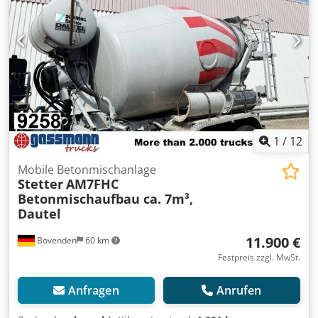
1
/
12
Mobile Betonmischanlage
Stetter
AM7FHC
Betonmischaufbau ca. 7m³,
Dautel
11.900 €
Bovenden
60 km
Festpreis zzgl. MwSt.
Anfragen
Anrufen