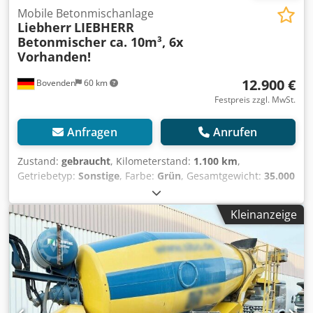
Mobile Betonmischanlage
Liebherr
LIEBHERR
Betonmischer ca. 10m³, 6x
Vorhanden!
12.900 €
Bovenden
60 km
Festpreis zzgl. MwSt.
Anfragen
Anrufen
Zustand:
gebraucht
, Kilometerstand:
1.100 km
,
Getriebetyp:
Sonstige
, Farbe:
Grün
, Gesamtgewicht:
35.000
kg
, Reifengröße:
425/65R22,5
, Erstzulassung:
02/2009
,
Federung:
Luft
, Fahrerkabine:
Sonstige
, Radstand:
1.300
Kleinanzeige
mm
, Ausstattung:
ABS
, Fahrzeugstandort: Bovenden, 2-
Achsen, MB Achsen (Scheiben gebremst), luftgefedert, ABS
(Antiblockiersystem), U-Schutz, seitl. Alu-Fahrschutz
Radstand: 1300 mm Aufbau: LIEBHERR Betonmischer ca.
10m³/ARCHIVBILDER! Kann gegen Aufpreis mit Separat-
Motor (Deutz oder anderes Fabrikat) umgerüstet werden!
Passende Hydraulik für Motorabtrieb am Zugfahrzeug