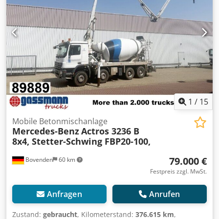
1
/
15
Mobile Betonmischanlage
Mercedes-Benz
Actros 3236 B
8x4, Stetter-Schwing FBP20-100,
79.000 €
Bovenden
60 km
Festpreis zzgl. MwSt.
Anfragen
Anrufen
Zustand:
gebraucht
, Kilometerstand:
376.615 km
,