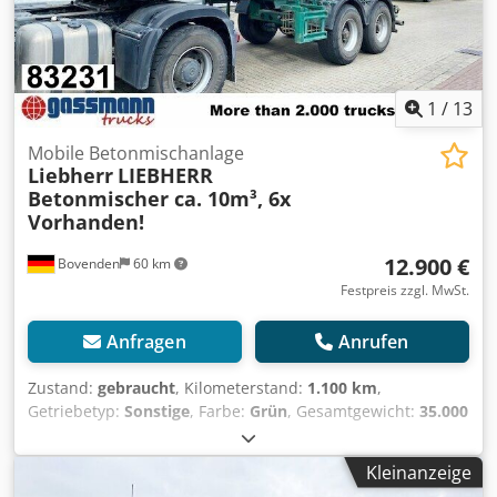
1
/
13
Mobile Betonmischanlage
Liebherr
LIEBHERR
Betonmischer ca. 10m³, 6x
Vorhanden!
12.900 €
Bovenden
60 km
Festpreis zzgl. MwSt.
Anfragen
Anrufen
Zustand:
gebraucht
, Kilometerstand:
1.100 km
,
Getriebetyp:
Sonstige
, Farbe:
Grün
, Gesamtgewicht:
35.000
kg
, Reifengröße:
425/65R22,5
, Erstzulassung:
04/2009
,
Federung:
Luft
, Laderaumvolumen:
10 m³
, Fahrerkabine:
Kleinanzeige
Sonstige
, Radstand:
1.300 mm
, Ausstattung:
ABS
,