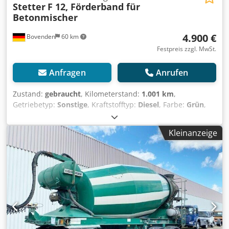
Stetter
F 12, Förderband für
Betonmischer
4.900 €
Bovenden
60 km
Festpreis zzgl. MwSt.
Anfragen
Anrufen
Zustand:
gebraucht
, Kilometerstand:
1.001 km
,
Getriebetyp:
Sonstige
, Kraftstofftyp:
Diesel
, Farbe:
Grün
,
Erstzulassung:
01/1994
, Baujahr:
1994
, Fahrerkabine:
Sonstige
, Fahrzeugstandort: Bovenden, Aufbau:
Kleinanzeige
Förderband (LOSE) ca.12m für Betonmischer 3-4 Achser
Rollenabstand 11m, Bandgeschwindigkeit 2,8m/sec,
Kraftbedarf 12KW. TOP Zustand, kaum gebraucht!
ZUBEHÖRANGABEN OHNE GEWÄHR, Änderungen,
Zwischenverkauf und Irrtümer vorbehalten! Dkjdpfji Rn
Tzox Akgjr - .