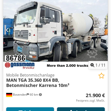
Fahrzeugstandort: Bovenden, 2-Achsen, MB Achsen
(Scheiben gebremst), luftgefedert, ABS
(Antiblockiersystem), U-Schutz, seitl. Alu-Fahrschutz
Radstand: 1300 mm Aufbau: LIEBHERR Betonmischer ca.
10m³/ARCHIVBILDER! Kann gegen Aufpreis mit Separat-
Motor (Deutz oder anderes Fabrikat) umgerüstet werden!
Passende Hydraulik für Motorabtrieb am Zugfahrzeug
gegen 3.900,00€ netto Aufpreis verfügbar! 6x Bj. 2009 mit
10m³, 2x Bj. 2011 mit 12m³, 3x Bj. 2012 mit 12m³!
ZUBEHÖRANGABEN OHNE GEWÄHR, Änderungen,
Zwischenverkauf und Irrtümer vorbehalten! Dkedpsvy A
Ifjfx Akgsr - .
1
/
11
Mobile Betonmischanlage
MAN
TGA 35.360 8X4 BB,
Betonmischer Karrena 10m³
21.900 €
Bovenden
60 km
Festpreis zzgl. MwSt.