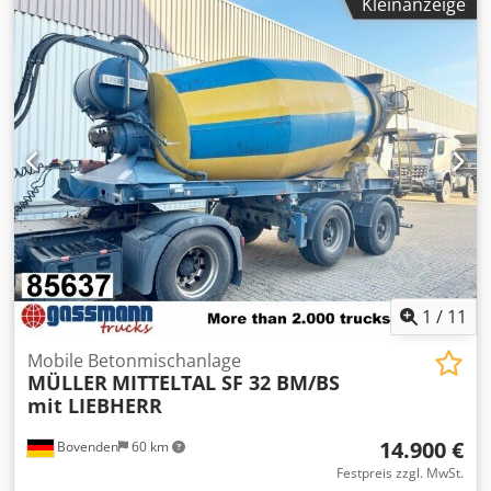
Kleinanzeige
Federung:
Luft
, Laderaumvolumen:
10 m³
, Fahrerkabine:
Sonstige
, Radstand:
1.810 mm
, Ausstattung:
ABS
,
Fahrzeugstandort: Bovenden, 2-Achsen, BPW Achsen,
luftgefedert, ABS (Antiblockiersystem), U-Schutz, seitl. Alu-
Fahrschutz Radstand: 1810 mm Aufbau: STETTER
Betonmischer ca. 10m³ 2x BPW-Achsen, 1.te Achse liftbar,
Scheibenbremsen! ZUBEHÖRANGABEN OHNE GEWÄHR,
Änderungen, Zwischenverkauf und Irrtümer vorbehalten!
Dodpfx Akovy A Ixegjkr - .
1
/
11
Mobile Betonmischanlage
MÜLLER
MITTELTAL SF 32 BM/BS
mit LIEBHERR
14.900 €
Bovenden
60 km
Festpreis zzgl. MwSt.