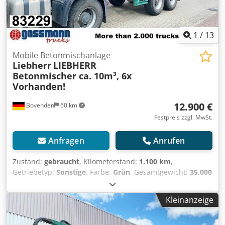
1
/
13
Mobile Betonmischanlage
Liebherr
LIEBHERR
Betonmischer ca. 10m³, 6x
Vorhanden!
12.900 €
Bovenden
60 km
Festpreis zzgl. MwSt.
Anfragen
Anrufen
Zustand:
gebraucht
, Kilometerstand:
1.100 km
,
Getriebetyp:
Sonstige
, Farbe:
Grün
, Gesamtgewicht:
35.000
kg
, Reifengröße:
425/65R22,5
, Erstzulassung:
03/2009
,
Federung:
Luft
, Laderaumvolumen:
10 m³
, Fahrerkabine:
Kleinanzeige
Sonstige
, Radstand:
1.300 mm
, Ausstattung:
ABS
,
Fahrzeugstandort: Bovenden, 2-Achsen, MB Achsen
(Scheiben gebremst), luftgefedert, ABS