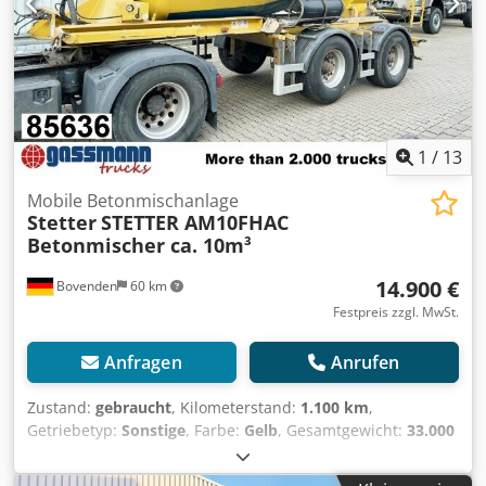
gegen 3.900,00€ netto Aufpreis verfügbar! 6x Bj. 2009 mit
10m³, 2x Bj. 2011 mit 12m³, 3x Bj. 2012 mit 12m³!
ZUBEHÖRANGABEN OHNE GEWÄHR, Änderungen,
Zwischenverkauf und Irrtümer vorbehalten! - . Dodpsvy A
H Uofx Akgekr
1
/
13
Mobile Betonmischanlage
Stetter
STETTER AM10FHAC
Betonmischer ca. 10m³
14.900 €
Bovenden
60 km
Festpreis zzgl. MwSt.
Anfragen
Anrufen
Zustand:
gebraucht
, Kilometerstand:
1.100 km
,
Getriebetyp:
Sonstige
, Farbe:
Gelb
, Gesamtgewicht:
33.000
kg
, Leergewicht:
6.300 kg
, maximales Ladegewicht:
26.700
kg
, Reifengröße:
425/65R22.5
, Erstzulassung:
06/2013
,