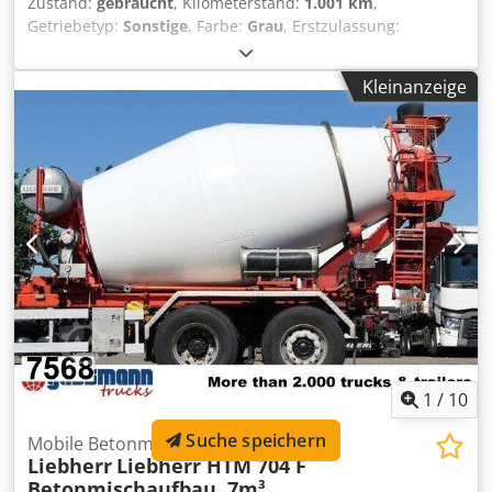
Zustand:
gebraucht
, Kilometerstand:
1.001 km
,
Getriebetyp:
Sonstige
, Farbe:
Grau
, Erstzulassung:
01/2005
, Baujahr:
2005
, Fahrerkabine:
Sonstige
,
Fahrzeugstandort: Bovenden, Aufbau: Stetter
Kleinanzeige
Betonmischaufbau AM7FHC ca. 7m³ auf Dautel
Wechselsystem ZUBEHÖRANGABEN OHNE GEWÄHR,
Änderungen, Zwischenverkauf und Irrtümer vorbehalten!
Dkedpfx Akovy A Rmsgor - .
1
/
10
Suche speichern
Mobile Betonmischanlage
Liebherr
Liebherr HTM 704 F
Betonmischaufbau, 7m³,