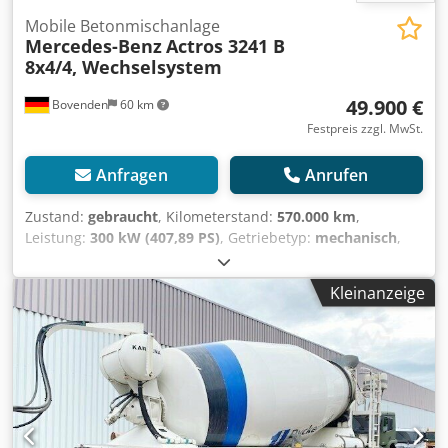
Mobile Betonmischanlage
Mercedes-Benz
Actros 3241 B
8x4/4, Wechselsystem
49.900 €
Bovenden
60 km
Festpreis zzgl. MwSt.
Anfragen
Anrufen
Zustand:
gebraucht
, Kilometerstand:
570.000 km
,
Leistung:
300 kW (407,89 PS)
, Getriebetyp:
mechanisch
,
Kraftstofftyp:
Diesel
, Farbe:
Rot
, Gesamtgewicht:
32.000 kg
,
Reifengröße:
315/80R22.5
, Achsen-Konfiguration:
8x4
,
Kleinanzeige
Anzahl der Sitzplätze:
2
, Erstzulassung:
03/2010
,
Emissionsklasse:
Euro4
, Bremsen:
Motorbremsung
,
Federung:
Blatt
, Fahrerkabine:
Fahrerhaus
, Radstand:
4.200 mm
, Ausstattung:
ABS, Bordcomputer,
Differentialsperre, Kabine, Klimaanlage,
Nebelscheinwerfer, Servolenkung, Sitzheizung,
Tempomat, Traktionskontrolle, geräuscharm
,
Fahrzeugstandort: im Zulauf / in transit, Kz. Haus, 1x