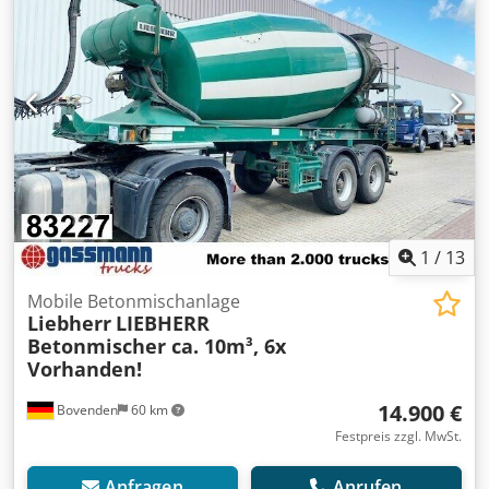
(Antiblockiersystem), U-Schutz, seitl. Alu-Fahrschutz
Radstand: 1300 mm Aufbau: LIEBHERR Betonmischer ca.
10m³ Kann gegen Aufpreis mit Separat-Motor (Deutz oder
anderes Fabrikat) umgerüstet werden! Passende Hydraulik
für Motorabtrieb am Zugfahrzeug gegen 3.900,00€ netto
Aufpreis verfügbar! 6x Bj. 2009 mit 10m³, 2x Bj. 2011 mit
12m³, 3x Bj. 2012 mit 12m³! ZUBEHÖRANGABEN OHNE
GEWÄHR, Änderungen, Zwischenverkauf und Irrtümer
vorbehalten! Dedpfx Asi Rlc Uskgekr - .
1
/
13
Mobile Betonmischanlage
Liebherr
LIEBHERR
Betonmischer ca. 10m³, 6x
Vorhanden!
14.900 €
Bovenden
60 km
Festpreis zzgl. MwSt.
Anfragen
Anrufen