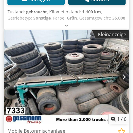
Zustand:
gebraucht
, Kilometerstand:
1.100 km
,
Getriebetyp:
Sonstige
, Farbe:
Grün
, Gesamtgewicht:
35.000
kg
, Reifengröße:
425/65R22,5
, Erstzulassung:
01/2011
,
Federung:
Luft
, Fahrerkabine:
Sonstige
, Radstand:
1.300
Kleinanzeige
mm
, Ausstattung:
ABS
, Fahrzeugstandort: Bovenden, 2-
Achsen, MB Achsen (Scheiben gebremst), luftgefedert, ABS
(Antiblockiersystem), U-Schutz, seitl. Alu-Fahrschutz
Radstand: 1300 mm Aufbau: LIEBHERR Betonmischer ca.
10m³ Kann gegen Aufpreis mit Separat-Motor (Deutz oder
anderes Fabrikat) umgerüstet werden! Passende Hydraulik
für Motorabtrieb am Zugfahrzeug gegen 3.900,00€ netto
Aufpreis verfügbar! Dksdpei Rlagofx Akger 6x Bj. 2009 mit
10m³, 2x Bj. 2011 mit 12m³, 3x Bj. 2012 mit 12m³!
ZUBEHÖRANGABEN OHNE GEWÄHR, Änderungen,
Zwischenverkauf und Irrtümer vorbehalten! - .
1
/
6
Mobile Betonmischanlage