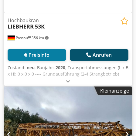
Hochbaukran
LIEBHERR
53K
Passau
356 km
Preisinfo
Anrufen
Zustand:
neu
, Baujahr:
2020
, Transportabmessungen (L x B
x H): 0 x 0 x 0 ---- Grundausführung (2-4 Strangbetrieb)
Hubwerk mit FU Dcodpfozkzxgjx Am Rok
Funkfernsteuerung Abstützeinrichtung komplett für
Kleinanzeige
stationären Einsatz Ausleger 40m
Drehbühnenverlängerung Lichtransformator 4,7kVA Dreh-
und Katzfahrbegrenzung DKR 2,5m (=14x Ballast a? 2000
kg)