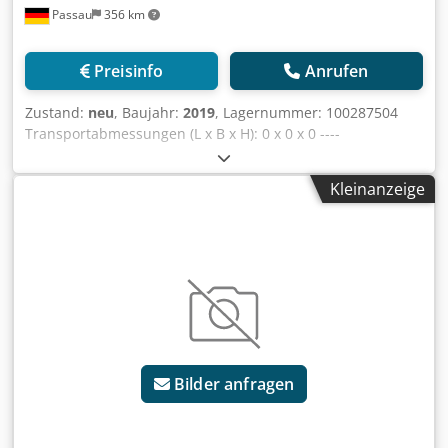
Passau
356 km
Preisinfo
Anrufen
Zustand:
neu
, Baujahr:
2019
, Lagernummer: 100287504
Transportabmessungen (L x B x H): 0 x 0 x 0 ----
Ausstattung: Hakenhöhe 21m Ausladung 33m Farbe: gelb
Inkl. Gegenballast 9 Platten a 1530kg Djdpfx Amszkzr Te
Kleinanzeige
Reck Inkl. Dreh- und Katzfahrbegrenzung Inkl.
Hinterachsadapter Inkl. Trafo 1,5kVA Verlängerungskabel
Standort: Passau
Bilder anfragen