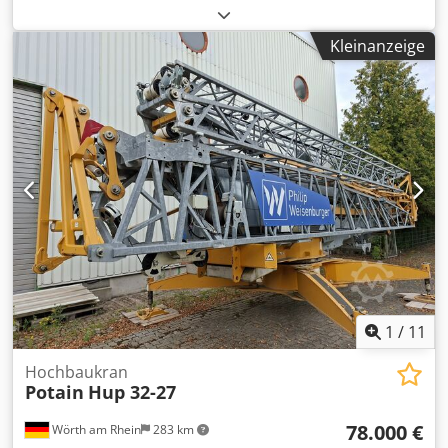
Kleinanzeige
1
/
11
Hochbaukran
Potain
Hup 32-27
78.000 €
Wörth am Rhein
283 km