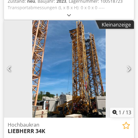
Zustand:
neu
, Baujahr:
2023
, Lagernummer: 100518723
Transportabmessungen (L x B x H): 0 x 0 x 0 ----
Ausstattung: Hakenhöhe 21m Ausladung 33m Farbe: gelb
und grau im neuen Liebherr Design Dcjdpfozkztqsx Am
Kleinanzeige
Rsk Inkl. Gegenballast 9 Platten a 1530kg Inkl. Dreh- und
Katzfahrbegrenzung Inkl. Hinterachsadapter Inkl. Trafo
1,5kVA Verlängerungskabel Standort: Passau
1
/
13
Hochbaukran
LIEBHERR
34K