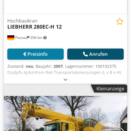
Hochbaukran
LIEBHERR
280EC-H 12
Passau
356 km
Preisinfo
Anrufen
Zustand:
neu
, Baujahr:
2007
, Lagernummer: 100102375
Dcjdpfx Ajzkznhsm Rek Transportabmessungen (L x B x H):
0 x 0 x m Ausladung inkl. Gegenballast Hubwerk 65kW
Stromzuführungsleitung 60m Lichttrafo 4,7kVA Funkanlage
Kleinanzeige
HBC Zentralschmieranlage Montagepodeste Unterwagen
6,0m Spur Turmstücke für 30m Hakenhöhe Standort:
Nürnberg