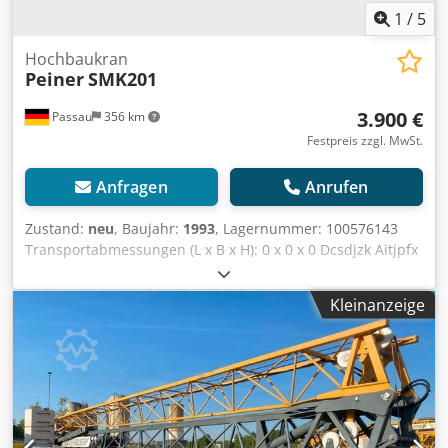
1
/
5
Hochbaukran
Peiner
SMK201
3.900 €
Passau
356 km
Festpreis zzgl. MwSt.
Anfragen
Anrufen
Zustand:
neu
, Baujahr:
1993
, Lagernummer: 100576143
Transportabmessungen (L x B x H): 0 x 0 x 0 Dcsdjzk Aitjpfx
Am Rjk ---- Peiner Kran SMK201, Ausladung 22m,
Hakenhöhe 17m, max. Last 2000kg, Funkfernsteuerung,
Kleinanzeige
einsatzbereit, guter Zustand, TÜV gültig bis November
2023