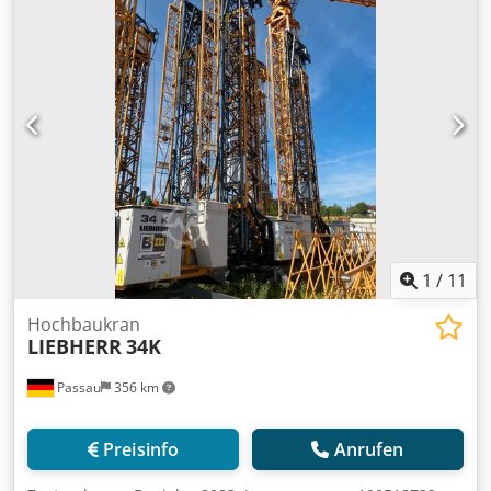
MICROMOVE 9) Gussballast mit 4x Betonballast a 910kg
Standort: Regensburg
1
/
11
Hochbaukran
LIEBHERR
34K
Passau
356 km
Preisinfo
Anrufen