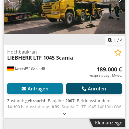
1
/
4
Hochbaukran
LIEBHERR
LTF 1045 Scania
189.000 €
Lehrte
135 km
Festpreis zzgl. MwSt.
Anfragen
Anrufen
Zustand:
gebraucht
, Baujahr:
2007
, Betriebsstunden:
14.100 h
, Ausstattung:
ABS
, Scania G LTF 1045 14010/h OW
122000 km / UW 35 Meter Mast sehr guter ROSTFREIER
Zustand 2te Hand kein Reparaturstau große Inspektion in
Kleinanzeige
12/2023 OW Prüfung 23.05.2024 alle Prüfungen können zur