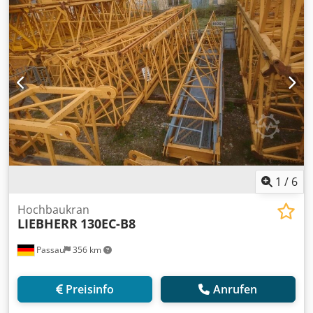
1
/
6
Hochbaukran
LIEBHERR
130EC-B8
Passau
356 km
Preisinfo
Anrufen