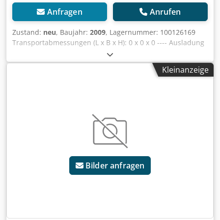
Anfragen
Anrufen
Zustand:
neu
, Baujahr:
2009
, Lagernummer: 100126169
Transportabmessungen (L x B x H): 0 x 0 x 0 ---- Ausladung
45m Inkl. Kabine Inkl. Trafo 4,7kVA Inkl. Funkanlage Inkl.
Drehbühnenverlängerung Inkl. Ballast für Drehkreisradius
Kleinanzeige
2,9m Standort: Dresden Dedpfx Ajztimwjm Rjck
Bilder anfragen