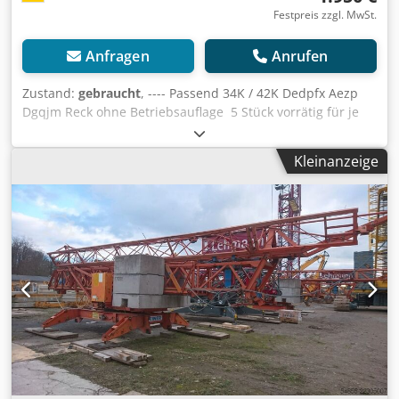
Festpreis zzgl. MwSt.
Anfragen
Anrufen
Zustand:
gebraucht
, ---- Passend 34K / 42K Dedpfx Aezp
Dgqjm Reck ohne Betriebsauflage 5 Stück vorrätig für je
1950,00¤ Standort: Langenzenn
Kleinanzeige