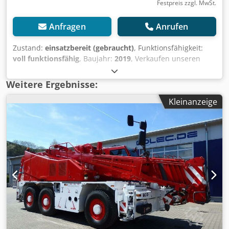
Festpreis zzgl. MwSt.
Anfragen
Anrufen
Zustand:
einsatzbereit (gebraucht)
, Funktionsfähigkeit:
voll funktionsfähig
, Baujahr:
2019
, Verkaufen unseren
Baukran wegen Firmenverkleinerung Es handelt sich um
einen POTAIN HUP 32-27 aus dem Jahr 2019 Der Kran ist
Weitere Ergebnisse:
Top mit den üblichen Gebrauchsspuren. Keine Defekte
Kleinanzeige
bekannt. Der Kran war nicht in Vermietung Technische
Details: - Maximale Ausladung: 32 Meter - Maximale
Hakenhöhe: 27 Meter - Maximale Traglast: 4.000 kg (bis zu
einer Ausladung von ca. 12 Metern) - Traglast an der
Spitze: 1.000 kg (bei vollen 32 Metern Ausladung) -
Stützmaß: 4 m x 4 m - Drehradius: 2,25 Meter oder 2,75
Meter Außerdem: - Der Kran verfügt über das TopSite
System - Der Kran verfügt über eine Zentralschmieranlage
(automatisiert) - Die Kabelführungskette im Mast
(Rückrufaktion Potain) wurde bereits getauscht Djdpfxjzlb
Eps Am Rock - Incl. fest verbautes Anschlusskabel ca. 15m,
mit 63A CEE-Stecker - Die Funksteuerung ist in sehr gutem