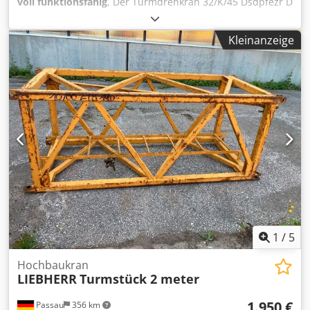
voll funktionsfähig
, Der Turmdrehkran 32/K/45 Dsdpfezr D
Ugsx Am Reck Kran mit Max Ausleger 30 m Tragkraft von
1000-4700 kg Gegengewicht Beton 16.000 kg Am Kran
Kleinanzeige
wurden der Drehmotor, Hydraulikpumpe,
Zylinderdichtungen, Schläuche, Seile und Schütze
erneuert. Ersatzteilliste und Betriebsanleitung vorhanden.
mit Fernbedienung.
1
/
5
Hochbaukran
LIEBHERR
Turmstück 2 meter
1.950 €
Passau
356 km