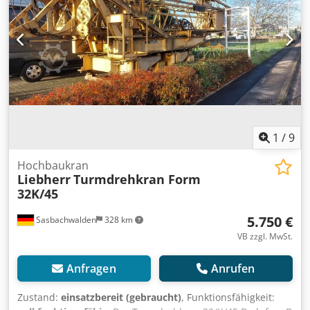
1
/
9
Hochbaukran
Liebherr
Turmdrehkran Form
32K/45
5.750 €
Sasbachwalden
328 km
VB zzgl. MwSt.
Anfragen
Anrufen
Zustand:
einsatzbereit (gebraucht)
, Funktionsfähigkeit: