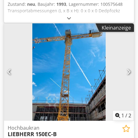
Zustand:
neu
, Baujahr:
1993
, Lagernummer: 100575648
Transportabmessungen (L x B x H): 0 x 0 x 0 Dedpfozkz
Emjx Am Reck ---- Turmdrehkran Peiner SMK201,
Ausladung 22m, Hakenhöhe 17m, max. Last 2000kg,
Kleinanzeige
Funkfernsteuerung, einsatzbereit, guter Zustand
1
/
2
Hochbaukran
LIEBHERR
150EC-B