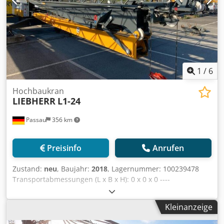
1
/
6
Hochbaukran
LIEBHERR
L1-24
Passau
356 km
Preisinfo
Anrufen
Zustand:
neu
, Baujahr:
2018
, Lagernummer: 100239478
Transportabmessungen (L x B x H): 0 x 0 x 0 ----
Ausstattung: Grundausstattung: 1b) Grundausführung mit
27,0 m Ausladung 2c) Funkfernsteuerung 2d)
Kleinanzeige
Kleinsteuerpult 3a) komplett mit Pyramiden 7)
Stromabnehmer für endloses Drehen Dcodpfjzkz Inox Am