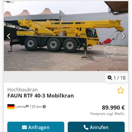
Übergabe neu gemacht werden Seil aus 2024 Dedper Icl
Dofx Am Rock alles trocken OW Klima UW Klima UW Bett
Reifen 85% Bremsen neu / Kupplung neu / bei uns im
Einsatz Bilder sind aus 2024 Irrtümer oder Druckfehler
nicht ausgeschlossen
1
/
18
Hochbaukran
FAUN
RTF 40-3 Mobilkran
89.990 €
Lehrte
135 km
Festpreis zzgl. MwSt.
Anfragen
Anrufen