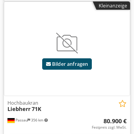
Max. Last 2000kg, Funkfernsteuerung, einsatzbereit
Kleinanzeige
Djdeztim Repfx Am Rock
Bilder anfragen
Hochbaukran
Liebherr
71K
80.900 €
Passau
356 km
Festpreis zzgl. MwSt.