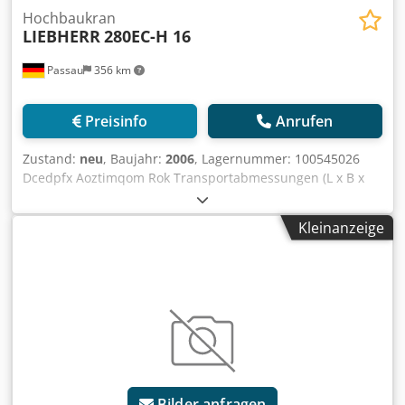
Hochbaukran
LIEBHERR
280EC-H 16
Passau
356 km
Preisinfo
Anrufen
Zustand:
neu
, Baujahr:
2006
, Lagernummer: 100545026
Dcedpfx Aoztimqom Rok Transportabmessungen (L x B x
H): 0 x 0 x 0 ---- Hubwerk 65kW 1 x Unterwagen 6,0m Spur
und erforderlichen Zentralballast Turmstücke für 30m
Kleinanzeige
Hakenhöhe Ausladung 50m inkl. Gegenballast Farbe Gelb
Inkl. Funkanlage HBC Standort: Regensburg
Bilder anfragen