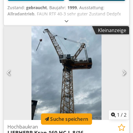
Zustand:
gebraucht
, Baujahr:
1999
, Ausstattung:
Allradantrieb
, FAUN RTF 40-3 sehr guter Zustand Dedpfx
Aowpn Saem Reck in 2021 neu Lackiert und ist bei uns im
Einsatz Inzahlungnahme unter Umständen denkbar / LFBK
Kleinanzeige
/ Brillen Fzg. / AWU APU / VSN / GDV Listungsfähig HU neu
UVV neu
1
/
2
Suche speichern
Hochbaukran
LIEBHERR
Kran 160 HC-L 8/16