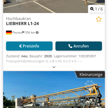
1
/
6
Hochbaukran
LIEBHERR
L1-24
Passau
356 km
Preisinfo
Anrufen
Zustand:
neu
, Baujahr:
2020
, Lagernummer: 100285907
Transportabmessungen (L x B x H): 0 x 0 x 0 ----
Ausstattung: Grundausstattung: 1b) Grundausführung mit
27,0 m Ausladung 2c) Funkfernsteuerung 2d)
Kleinanzeige
Kleinsteuerpult Dsdpfx Amjzkz Rvs Rock 3a) komplett mit
Pyramiden 7) Stromabnehmer für endloses Drehen 8)
Positioniermodus MICROMOVE 9) Gussballast mit 4x
Betonballast a 910kg Standort: Regensburg