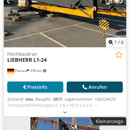
1
/
6
Hochbaukran
LIEBHERR
L1-24
Passau
356 km
Preisinfo
Anrufen
Zustand:
neu
, Baujahr:
2017
, Lagernummer: 100224623
Transportabmessungen (L x B x H): 0 x 0 x 0 ----
Grundausstattung: 1b) Grundausführung mit 27,0 m
Ausladung 2c) Funkfernsteuerung Dcjdpozkz Hwsfx Am Rjk
Kleinanzeige
2d) Kleinsteuerpult 3a) komplett mit Pyramiden 7)
Stromabnehmer für endloses Drehen 8) Positioniermodus