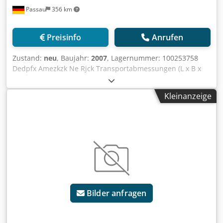
Passau
356 km
Preisinfo
Anrufen
Zustand:
neu
, Baujahr:
2007
, Lagernummer: 100253758
Dedpfx Amezkzk Ne Rjck Transportabmessungen (L x B x
H): 0 x 0 x 0 ---- Unterwagen mit 6m Spur inkl.
Zentralballast Turm für 30m Hakenhöhe Ausladung 60m
Kleinanzeige
inkl. Gegenballast Turmsystem 200HC/256HC Kabine Funk
ABB Zentralschmieranlage 45KW Hubwerk Standort:
Nürnberg
Bilder anfragen