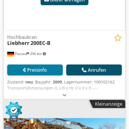
Hochbaukran
Liebherr
200EC-B
Passau
356 km
Preisinfo
Anrufen
Zustand:
neu
, Baujahr:
2009
, Lagernummer: 100102162
Transportabmessungen (L x B x H): 0 x 0 x 0 ----
Unterwagen mit 6m Spur inkl. Zentralballast Turm für 30m
Hakenhöhe Ausladung 65m inkl. Gegenballast Turmsystem
Kleinanzeige
256HC Kabine Funk Dodpfx Asztim Dom Reck ABB
Zentralschmieranlage 45KW Hubwerk Preis ab Standort
Nürnberg