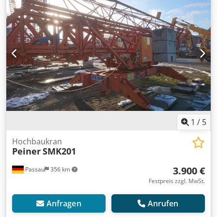
Rsk 8) Positioniermodus MICROMOVE 9) Gussballast mit 4x
Betonballast a 910kg Standort: Regensburg
1
/
5
Hochbaukran
Peiner
SMK201
3.900 €
Passau
356 km
Festpreis zzgl. MwSt.
Anfragen
Anrufen