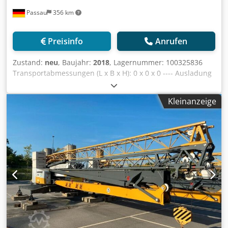
Passau
356 km
Preisinfo
Anrufen
Zustand:
neu
, Baujahr:
2018
, Lagernummer: 100325836
Transportabmessungen (L x B x H): 0 x 0 x 0 ---- Ausladung
62,5m Inkl. Gegenballast Hubwerk 45kW 120HC KUD
Vollsichtkabine Inkl. Funkfernsteuerung mit Rückmeldung
Kleinanzeige
Inkl. Unterwagen mit 4,6m Spur inkl. Spindeln
Abstützplatten 2x 12,5m Turm Inkl. Zentralballast
Standort: Nürnberg Dedpjzkz Nljfx Am Reck