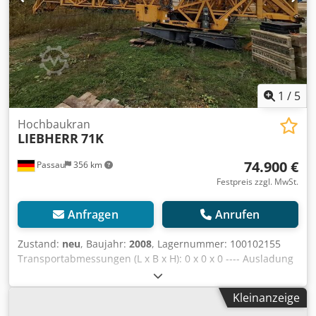
1
/
5
Hochbaukran
LIEBHERR
71K
74.900 €
Passau
356 km
Festpreis zzgl. MwSt.
Anfragen
Anrufen
Zustand:
neu
, Baujahr:
2008
, Lagernummer: 100102155
Transportabmessungen (L x B x H): 0 x 0 x 0 ---- Ausladung
45m Inkl. Kabine Dcodpszkzlgjfx Am Rjk Inkl. Trafo 4,7kVA
Inkl. ABB Inkl. Funkanlage Inkl. Drehbühnenverlängerung
Kleinanzeige
Inkl. Ballast für Drehkreisradius 2,9m Standort: Dresden