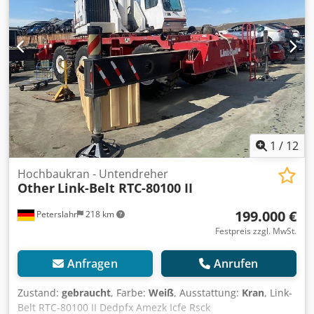
1
/
12
Hochbaukran - Untendreher
Other
Link-Belt RTC-80100 II
199.000 €
Peterslahr
218 km
Festpreis zzgl. MwSt.
Anfragen
Anrufen
Zustand:
gebraucht
, Farbe:
Weiß
, Ausstattung:
Kran
, Link-
Belt RTC-80100 II Dedpfx Amezk Icfe Rsck