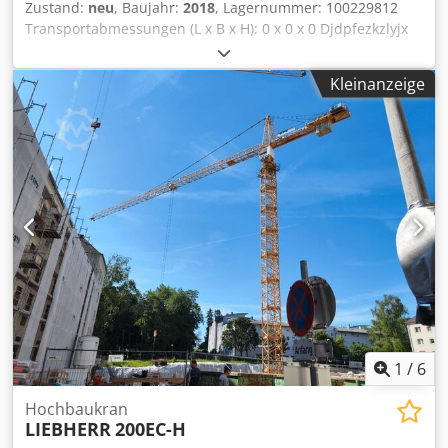
Zustand:
neu
, Baujahr:
2018
, Lagernummer: 100229812
Transportabmessungen (L x B x H): 0 x 0 x 0 Djdpfezkzlyjx
Am Reck ---- KUD 120HC Hubwerk 37kW EMS-Display Inkl.
ABB Ausladung 60m inkl. Gegenballast Kabine
Kleinanzeige
Schleifringkörper Zentralschmieranlage Funk Lichttrafo
4,7kVA Windmesser Kreuz mit 4,6m Spur inkl. Pyramiden
inkl. Zentralballast 2x Turmstück 12,5m Standort:
Nürnberg
1
/
6
Hochbaukran
LIEBHERR
200EC-H