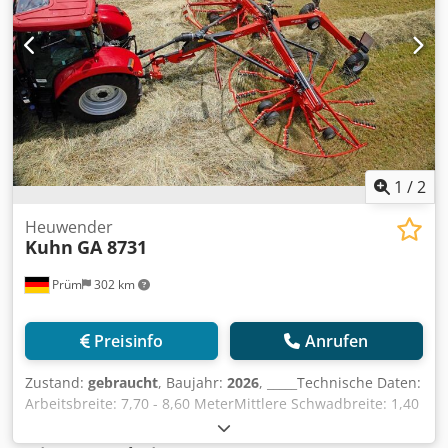
540Gelenkwelle Überlastsicherung
(Sternratsche)Gelenkwellenprofil 1 3/8" 6-teiligWarntafeln
SonderzubehörBeleuchtung SonderzubehörGewicht ca. kg
520Sonderausstattung- Satz Warntafeln mit LED
Beleuchtung- 1 Satz Tandemachsen mit Rädern 16/6.50-
8Interne Nummer 14393Nettopreis: 6.900,00
EURBruttopreis: 8.211,00 EUR,Lagerort:null Dodpjzgqq Rofx
Aixsck
1
/
2
Heuwender
Kuhn
GA 8731
Prüm
302 km
Preisinfo
Anrufen
Zustand:
gebraucht
, Baujahr:
2026
, _____Technische Daten:
Arbeitsbreite: 7,70 - 8,60 MeterMittlere Schwadbreite: 1,40
- 2,30 MeterTransportbreite: 2,99 MeterTransportlänge:
6,57 MeterTransporthöhe: 3,99 Meter bei montierten