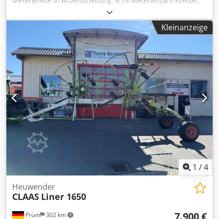
MeterBreite in Arbeitsstellung: 6,75 MeterAnzahl Kreisel:
6Anzahl Zinkenarme pro Kreisel 6Transportbreitee: 2,95
MeterTransporthöhe: 3,30 MeterZetten am Feldrand:
Kleinanzeige
durch manuelle Schrägstellung der RäderGrasabweiser
über den ZinkenwindungenStreuwinkeleinstellung
starrKreiselantrieb über DIGIDRIVE-Fingerkupplung aus
geschmiedetem, einsatzgehärtetem
StahlZapfwellendrehzahl 540Ballonreifen 15x6.00-
6Außenkreisel zum Transport hydraulisch
hochgeklapptDreipunktanbau Kat. 2 Schwenkkopf-
Nachlaufeinrichtungmechanischer Schwingungsdämpfer1
einfach wirkendes SteuergerätLeistungsbedarf an der
Zapfwelle: 22 kW/30 PSGewicht: ca. 850 kg,Lagerort:54595
Prüm Dcsdpfszdmt Nsx Aixek
1
/
4
Heuwender
CLAAS
Liner 1650
7.900 €
Prüm
302 km