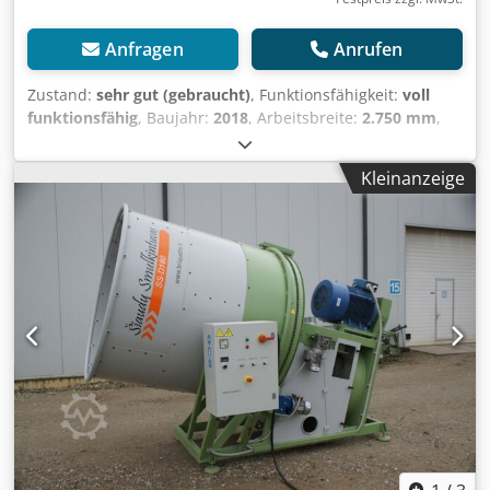
Djdpfxezdmtis Aixeck
Anfragen
Anrufen
Zustand:
sehr gut (gebraucht)
, Funktionsfähigkeit:
voll
funktionsfähig
, Baujahr:
2018
, Arbeitsbreite:
2.750 mm
,
Farbe:
Rot
, Gesamtgewicht:
398 kg
, Gesamthöhe:
1.000
mm
, Gesamtbreite:
3.000 mm
,
Kleinanzeige
Maschinen-/Fahrzeugnummer:
EFA00914
, Heu- und
Strohbearbeitungsgerät – in nahezu neuem Zustand – bis
Juli 2026 wenig benutzt, wird aufgrund der Anschaffung
eines Kombi-Mäh- und Bearbeitungsgeräts verkauft.
Djdpfxezq S Dto Aixock Immer trocken gelagert und
sorgfältig gereinigt und geschmiert. Verstellbares Rad zur
Einstellung der Arbeitstiefe der Zinken. Verstellbare
Bearbeitungsintensität in 4 Stufen. Sehr selten in
gebrauchtem Zustand zu finden, erst recht nicht in diesem
sehr guten Zustand. Alles in einwandfreiem Zustand:
Reifen, Zinken, bewegliche Teile, Rahmen usw.