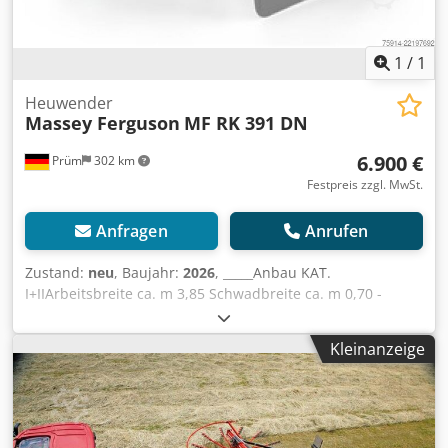
1
/
1
Heuwender
Massey Ferguson
MF RK 391 DN
6.900 €
Prüm
302 km
Festpreis zzgl. MwSt.
Anfragen
Anrufen
Zustand:
neu
, Baujahr:
2026
, _____Anbau KAT.
I+IIArbeitsbreite ca. m 3,85 Schwadbreite ca. m 0,70 -
1,55Transportbreite ca. m (abgenommene Zinkenträger)
1,68 Transportlänge ca. m 2,34 Kreiseldurchmesser 2,96
Kleinanzeige
Zinkenarme je Kreisel 10 Doppelzinken je Arm 4Bereifung
Kreiselfahrwerk 2x 16/6.50-8 Tandemachse
SonderzubehörLeistungsbedarf ca. kW/PS 20/27
Erforderliche Hydraulikanschlüsse -Höhenverstellung
Kreisel mechanischZapfwellendrehzahl U/min