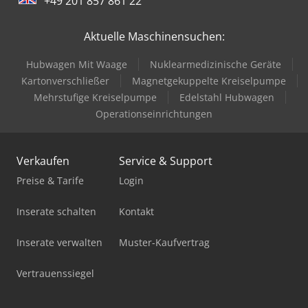
+49 201 857 861 22
Dcedjtnfuzopfx Aixjk Leistung: 500 - 1200 kg/h
Zerkleinerungsfraktion: 10 - 35 mm Feuchte des
Rohmaterials:
Aktuelle Maschinensuchen:
Hubwagen Mit Waage
Nuklearmedizinische Geräte
Kartonverschließer
Magnetgekuppelte Kreiselpumpe
Mehrstufige Kreiselpumpe
Edelstahl Hubwagen
Operationseinrichtungen
Verkaufen
Service & Support
Preise & Tarife
Login
Inserate schalten
Kontakt
Inserate verwalten
Muster-Kaufvertrag
Vertrauenssiegel