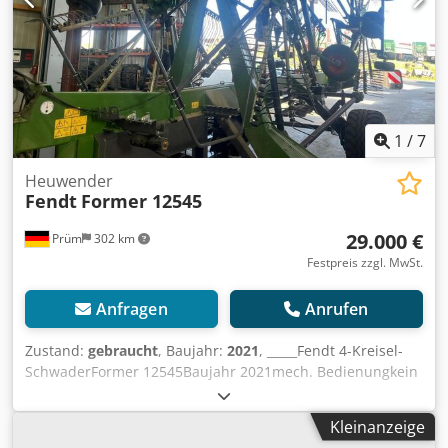
1
/
7
Heuwender
Fendt
Former 12545
29.000 €
Prüm
302 km
Festpreis zzgl. MwSt.
Anfragen
Anrufen
Zustand:
gebraucht
, Baujahr:
2021
, _____Fendt 4-Kreisel-
SchwaderFormer 12545Baujahr 2021mech. Bedienungkein
Isobuswenig gelaufensofort einsatzbereitPreis: 29.000,00
Euro (netto)34.510,00 Euro (inkl. 19% MwSt.),Lagerort:null
Kleinanzeige
Djdjzknxtjpfx Aixeck