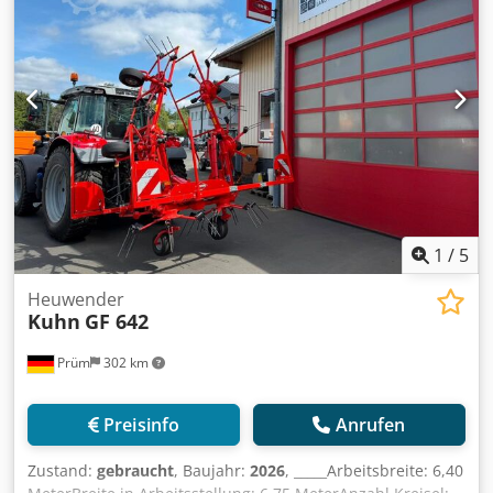
1
/
5
Heuwender
Kuhn
GF 642
Prüm
302 km
Preisinfo
Anrufen
Zustand:
gebraucht
, Baujahr:
2026
, _____Arbeitsbreite: 6,40