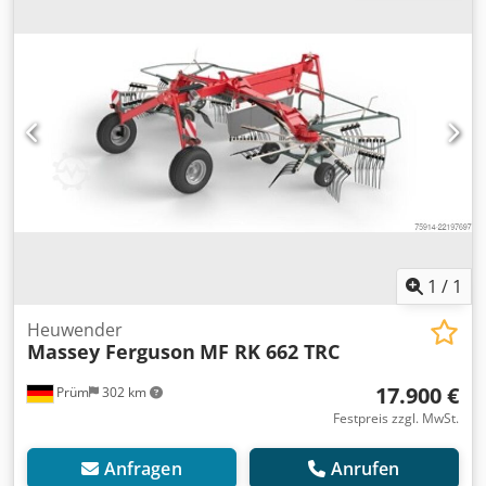
1
/
1
Heuwender
Massey Ferguson
MF RK 662 TRC
17.900 €
Prüm
302 km
Festpreis zzgl. MwSt.
Anfragen
Anrufen