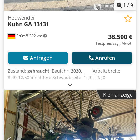
1
/
9
Heuwender
Kuhn
GA 13131
38.500 €
Prüm
302 km
Festpreis zzgl. MwSt.
Anfragen
Anrufen
Zustand:
gebraucht
, Baujahr:
2020
, _____Arbeitsbreite:
8,40-12,50 mmittlere Schwadbreite: 1,40 - 2,40
mTransportbreite: 3,00 mTransportlänge: 9,95
mTransporthöhe: 3,95 m1 MittelschwadAnzahl der Kreisel:
Kleinanzeige
4Kreiseldurchmesser: 3,20 m Anzahl der Zinkenarme pro
Kreisel: 11 am vorderen Kreisel, 12 am hinteren Kreisel / 4
Doppelzinken pro Zinkenarmgeschlossenes,
wartungsfreiees MASTERDRIVE GIII-Getriebe3D-
Pendelaufhängung4 Schwenkräder pro KreiselPreis:
38.500,00 Euro netto,Lagerort:Prüm Djdpfx Aiev H Rw
Usxeck