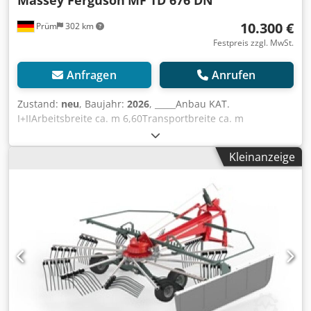
10.300 €
Prüm
302 km
Festpreis zzgl. MwSt.
Anfragen
Anrufen
Zustand:
neu
, Baujahr:
2026
, _____Anbau KAT.
I+IIArbeitsbreite ca. m 6,60Transportbreite ca. m
2,90Abstellhöhe ca. m 3,30Anzahl Kreisel 6Zinkenarme je
Kreisel 6Zinkenverlustsicherung SerieBereifung 16/6.50-
Kleinanzeige
8Leistungsbedarf ca. kW/PS 30/41Erforderliche
hydraulische Steuergeräte 1x EWZapfwellendrehzahl
U/min 540Gelenkwelle Überlastsicherung
(Sternratsche)Gelenkwellenprofil 1 3/8" 6-teiligWarntafeln
SerieBeleuchtung SonderzubehörGewicht ca. kg
822Sonderausstattung- Beleuchtung mit LEDInterne
Nummer 14392Nettopreis: 10.300,00 EURBruttopreis:
12.257,00 EUR,Lagerort:null Dcodjzgqq Depfx Aixsk