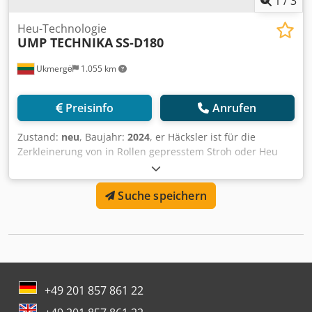
1
/
3
Heu-Technologie
UMP TECHNIKA
SS-D180
Ukmergė
1.055 km
Preisinfo
Anrufen
Zustand:
neu
, Baujahr:
2024
, er Häcksler ist für die
Zerkleinerung von in Rollen gepresstem Stroh oder Heu
ausgelegt. In bestimmten Fällen ist es möglich,
quadratische oder rechteckige gepresste Bündel zu
Suche speichern
zerkleinern, nachdem man die Genehmigung des
Herstellers eingeholt oder eine Prüfung durchgeführt hat.
Die gewünschte Fraktion des gehäckselten Produkts am
Ausgang kann durch die Auswahl eines Siebs mit einem
bestimmten Durchsatz aus der vom Hersteller
angebotenen Palette bestimmt werden. Wird eine kleinere
Produktfraktion benötigt, ist ein feineres Sieb einzusetzen
+49 201 857 861 22
und umgekehrt. Technische Daten des Shredders