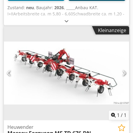
Zustand:
neu
, Baujahr:
2026
, _____Anbau KAT.
I+IIArbeitsbreite ca. m 5,80 - 6,60Schwadbreite ca. m 1,20 -
1,80Transportbreite ca. m 2,75Transporthöhe ca. m
(Zinkenarme montiert) 3,70Transporthöhe ca. m
Kleinanzeige
(Zinkenarme demontiert) 3,18Transportlänge ca. m
4,66Kreiseldurchmesser m 2,74Zinkenarme je Kreisel
10/10Doppelzinken je Arm 4Bereifung Kreiselfahrwerk 3x
16/6.50-8Bereifung Transportfahrwerk 10.0/75 -
15.3Leistungsbedarf ca. kW/PS 19/26Erforderliche
Hydraulikanschlüsse 1x EWHöhenverstellung Kreisel
mechanischZapfwellendrehzahl U/min 540Standard-
Gelenkwelle SerieGelenkwellenprofil 1 3/8" 6-teiligFreilauf
im Nebenantrieb SerieWarntafeln SerieBeleuchtung
SerieGewicht ca. kg 1350Sonderausstattung-
Einzelaushebung el. Vorwahlschaltung- Tandemachse mit
Rädern 16/6.50-8Interne Nummer 14394Nettopreis:
17.900,00 EURBruttopreis: 21.301,00 EUR,Lagerort:null
Dcodozgqrbopfx Aixjk
1
/
1
Heuwender
Massey Ferguson
MF TD 676 DN