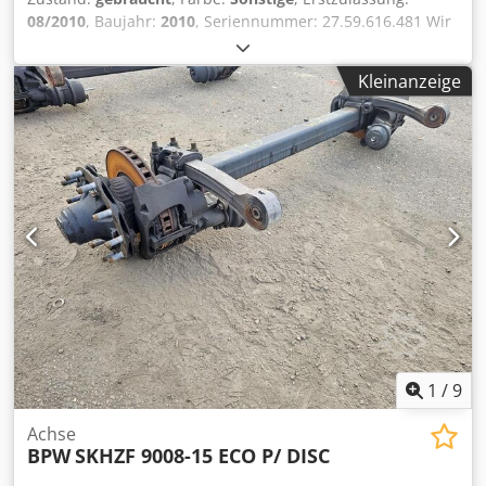
08/2010
, Baujahr:
2010
, Seriennummer: 27.59.616.481 Wir
haben über 100 Achsen auf Lager. Cedpfx Aszr Aybom
Rjha Bitte kontaktieren Sie uns, falls Sie nicht das finden,
Kleinanzeige
wonach Sie suchen.
1
/
9
Achse
BPW
SKHZF 9008-15 ECO P/ DISC