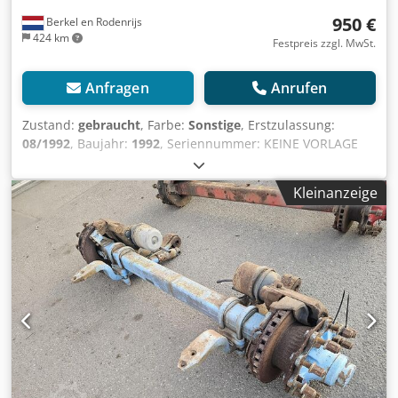
950 €
Berkel en Rodenrijs
424 km
Festpreis zzgl. MwSt.
Anfragen
Anrufen
Zustand:
gebraucht
, Farbe:
Sonstige
, Erstzulassung:
08/1992
, Baujahr:
1992
, Seriennummer: KEINE VORLAGE
ROBUSTE ACHSE FÜR ANHÄNGER. Chjdpfx Amjzrr S To Roa
Kleinanzeige