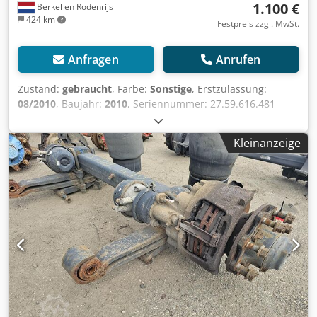
1.100 €
Berkel en Rodenrijs
424 km
Festpreis zzgl. MwSt.
Anfragen
Anrufen
Zustand:
gebraucht
, Farbe:
Sonstige
, Erstzulassung:
08/2010
, Baujahr:
2010
, Seriennummer: 27.59.616.481
Chsdpfezr Awyjx Am Rsa Wir haben über 100 Achsen auf
Lager. Bitte kontaktieren Sie uns, falls Sie nicht das finden,
Kleinanzeige
wonach Sie suchen.