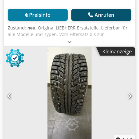
Preisinfo
Anrufen
Zustand:
neu
, Original LIEBHERR Ersatzteile. Lieferbar für
alle Modelle und Typen. Vom Filtersatz bis zur
Haupthydraulikpumpe. Vom Displays bis zum Kabelstrang.
Codpfsw U Admjx Am Reha Fragen Sie uns bitte. Bitte mit
Kleinanzeige
Seriennummer und falls möglich mit LIEBHERR
Ersatzteilnummer anfragen.