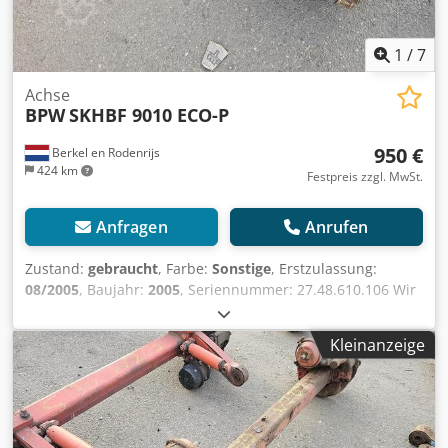
1
/
7
Achse
BPW
SKHBF 9010 ECO-P
950 €
Berkel en Rodenrijs
424 km
Festpreis zzgl. MwSt.
Anfragen
Anrufen
Zustand:
gebraucht
, Farbe:
Sonstige
, Erstzulassung:
08/2005
, Baujahr:
2005
, Seriennummer: 27.48.610.106 Wir
haben über 100 Achsen auf Lager. Bitte kontaktieren Sie
uns, falls Sie das Gesuchte nicht finden können. Chjdjzrr S
Kleinanzeige
Hopfx Am Roa