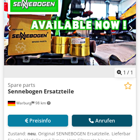
1
/
1
Spare parts
Sennebogen
Ersatzteile
Warburg
98 km
Preisinfo
Anrufen
Zustand:
neu
, Original SENNEBOGEN Ersatzteile. Lieferbar