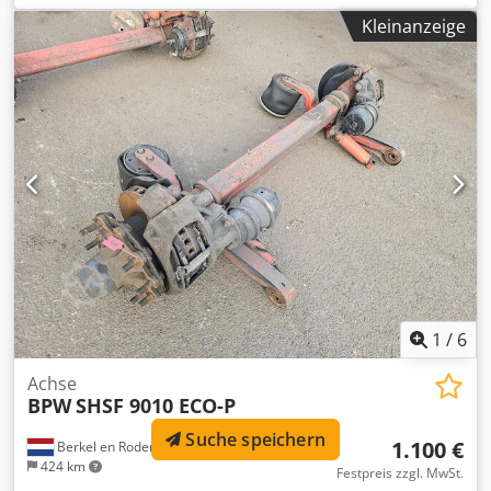
Bitte kontaktieren Sie uns, wenn Sie nicht finden, wonach
Kleinanzeige
Sie suchen.
1
/
6
Achse
BPW
SHSF 9010 ECO-P
Suche speichern
1.100 €
Berkel en Rodenrijs
424 km
Festpreis zzgl. MwSt.