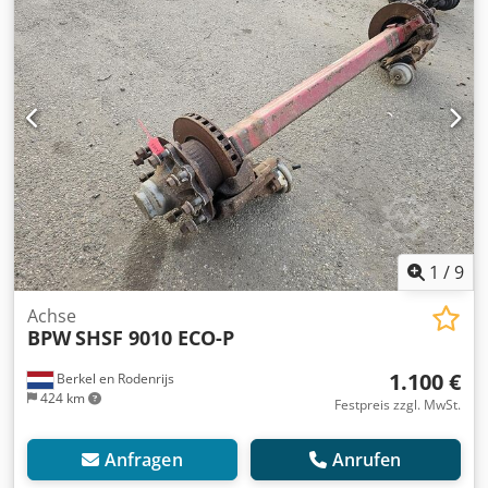
1
/
9
Achse
BPW
SHSF 9010 ECO-P
1.100 €
Berkel en Rodenrijs
424 km
Festpreis zzgl. MwSt.
Anfragen
Anrufen