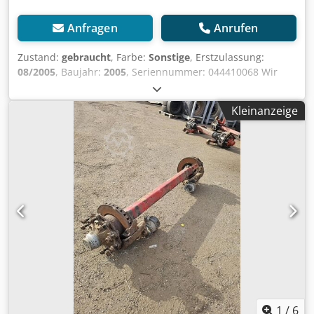
Anfragen
Anrufen
Zustand:
gebraucht
, Farbe:
Sonstige
, Erstzulassung:
08/2005
, Baujahr:
2005
, Seriennummer: 044410068 Wir
haben einen Lagerbestand von über 100 Achsen. Chsdpfx
Amozrugme Rsa Bitte kontaktieren Sie uns, falls Sie nicht
Kleinanzeige
finden, wonach Sie suchen.
1
/
6