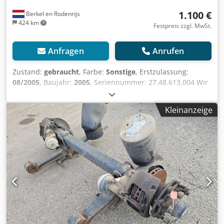
1.100 €
Berkel en Rodenrijs
424 km
Festpreis zzgl. MwSt.
Anfragen
Anrufen
Zustand:
gebraucht
, Farbe:
Sonstige
, Erstzulassung:
08/2005
, Baujahr:
2005
, Seriennummer: 27.48.613.004 Wir
haben über 100 Achsen auf Lager. Bitte kontaktieren Sie
uns, wenn Sie nicht finden, wonach Sie suchen.
Kleinanzeige
Codpfxezrtfuo Am Roha