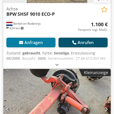
Achse
BPW
SHSF 9010 ECO-P
1.100 €
Berkel en Rodenrijs
424 km
Festpreis zzgl. MwSt.
Anfragen
Anrufen
Zustand:
gebraucht
, Farbe:
Sonstige
, Erstzulassung:
08/2005
, Baujahr:
2005
, Seriennummer: 27.48.613.003 Wir
haben mehr als 100 Achsen auf Lager. Bitte kontaktieren
Sie uns, falls Sie nicht finden, wonach Sie suchen. Chjdpfx
Kleinanzeige
Amjzrtw De Rea