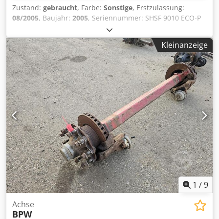
Zustand:
gebraucht
, Farbe:
Sonstige
, Erstzulassung:
08/2005
, Baujahr:
2005
, Seriennummer: SHSF 9010 ECO-P
Cjdpfx Aszrtg Eom Rsha Wir haben einen Lagerbestand
von über 100 Achsen. Bitte kontaktieren Sie uns, falls Sie
Kleinanzeige
nicht finden, wonach Sie suchen.
1
/
9
Achse
BPW