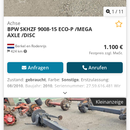
1
/
11
Achse
BPW
SKHZF 9008-15 ECO-P /MEGA
AXLE /DISC
1.100 €
Berkel en Rodenrijs
424 km
Festpreis zzgl. MwSt.
Anfragen
Anrufen
Zustand:
gebraucht
, Farbe:
Sonstige
, Erstzulassung:
08/2010
, Baujahr:
2010
, Seriennummer: 27.59.616.481 Wir
haben über 100 Achsen auf Lager. Cedpozr Atzofx Am
Roha Bitte kontaktieren Sie uns, falls Sie nicht das finden,
Kleinanzeige
wonach Sie suchen.