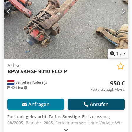
1
/
7
Achse
BPW
SKHSF 9010 ECO-P
950 €
Berkel en Rodenrijs
424 km
Festpreis zzgl. MwSt.
Anfragen
Anrufen
Zustand:
gebraucht
, Farbe:
Sonstige
, Erstzulassung:
08/2005
, Baujahr:
2005
, Seriennummer: keine Vorlage Wir
haben über 100 Achsen auf Lager. Chjdszrr Sgspfx Am Rsa