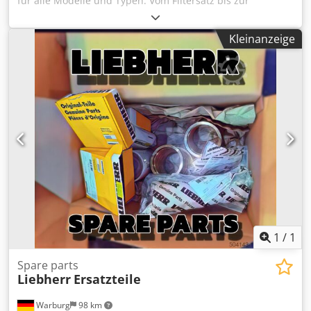
für alle Modelle und Typen. Vom Filtersatz bis zur
Haupthydraulikpumpe. Vom Displays bis zum Kabelstrang.
Codpfow Up D Hsx Am Rsha Fragen Sie uns bitte. Bitte mit
Kleinanzeige
Seriennummer und falls möglich mit Teilenummer
anfragen.
1
/
1
Spare parts
Liebherr
Ersatzteile
Warburg
98 km