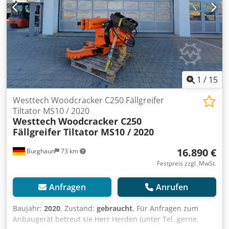
1
/
15
Westtech Woodcracker C250 Fällgreifer
Tiltator MS10 / 2020
Westtech
Woodcracker C250
Fällgreifer Tiltator MS10 / 2020
16.890 €
Burghaun
73 km
Festpreis zzgl. MwSt.
Anfragen
Anrufen
Baujahr:
2020
, Zustand:
gebraucht
, Für Anfragen zum
Anbaugerät betreut sie Herr Herden (unter Tel. gerne.