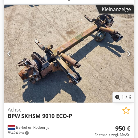
uns, falls Sie nicht das finden, wonach Sie suchen.
Kleinanzeige
Chodpszr Abxsfx Am Rea
1
/
6
Achse
BPW
SKHSM 9010 ECO-P
950 €
Berkel en Rodenrijs
424 km
Festpreis zzgl. MwSt.