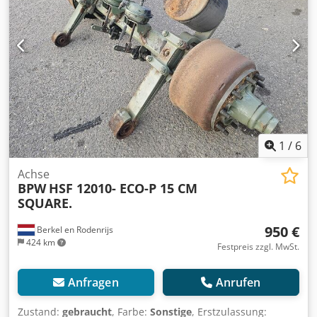
1
/
6
Achse
BPW
HSF 12010- ECO-P 15 CM
SQUARE.
950 €
Berkel en Rodenrijs
424 km
Festpreis zzgl. MwSt.
Anfragen
Anrufen
Zustand:
gebraucht
, Farbe:
Sonstige
, Erstzulassung: