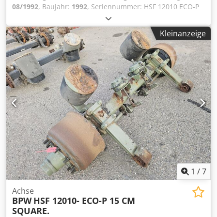
08/1992
, Baujahr:
1992
, Seriennummer: HSF 12010 ECO-P
Wir haben einen Lagerbestand von über 100 Achsen. Bitte
kontaktieren Sie uns, wenn Sie nicht finden, was Sie
Kleinanzeige
suchen. Codpfx Amjzrr T Do Rjha
1
/
7
Achse
BPW
HSF 12010- ECO-P 15 CM
SQUARE.