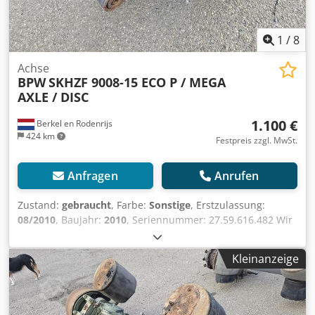
1
/
8
Achse
BPW
SKHZF 9008-15 ECO P / MEGA
AXLE / DISC
1.100 €
Berkel en Rodenrijs
424 km
Festpreis zzgl. MwSt.
Anfragen
Anrufen
Zustand:
gebraucht
, Farbe:
Sonstige
, Erstzulassung:
08/2010
, Baujahr:
2010
, Seriennummer: 27.59.616.482 Wir
haben einen Lagerbestand von über 100 Achsen. Bitte
kontaktieren Sie uns, wenn Sie nicht finden, was Sie
Kleinanzeige
suchen. Chedpfx Aezrr Uhsm Rea