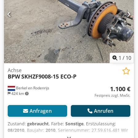
1
/
10
Achse
BPW
SKHZF9008-15 ECO-P
1.100 €
Berkel en Rodenrijs
424 km
Festpreis zzgl. MwSt.
Anfragen
Anrufen
Zustand:
gebraucht
, Farbe:
Sonstige
, Erstzulassung:
08/2010
, Baujahr:
2010
, Seriennummer: 27.59.616.481 Wir
haben über 100 Achsen auf Lager. Bitte kontaktieren Sie