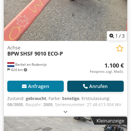
1
/
3
Achse
BPW
SHSF 9010 ECO-P
1.100 €
Berkel en Rodenrijs
424 km
Festpreis zzgl. MwSt.
Anfragen
Anrufen
Zustand:
gebraucht
, Farbe:
Sonstige
, Erstzulassung:
08/2005
, Baujahr:
2005
, Seriennummer: 27.48.613.004 Wir
haben über 100 Achsen auf Lager. Chsdozrtigspfx Am Rsa
Bitte kontaktieren Sie uns, wenn Sie nicht finden, wonach
Kleinanzeige
Sie suchen.