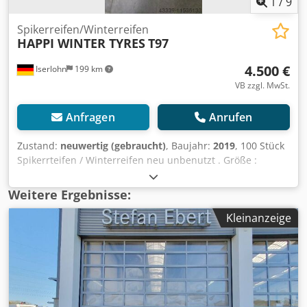
1
/
9
Spikerreifen/Winterreifen
HAPPI WINTER TYRES
T97
4.500 €
Iserlohn
199 km
VB zzgl. MwSt.
Anfragen
Anrufen
Zustand:
neuwertig (gebraucht)
, Baujahr:
2019
, 100 Stück
Spikerrteifen / Winterreifen neu unbenutzt . Größe :
245/40 R18 T97 Cjdpsnab Egefx Am Reha DOT 11/19 Nur
Komplett Verkauf im Paket .
Weitere Ergebnisse:
Kleinanzeige