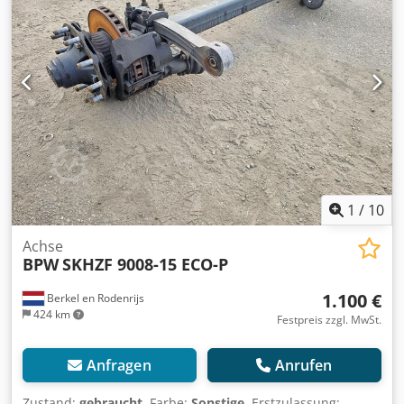
1
/
10
Achse
BPW
SKHZF 9008-15 ECO-P
1.100 €
Berkel en Rodenrijs
424 km
Festpreis zzgl. MwSt.
Anfragen
Anrufen
Zustand:
gebraucht
, Farbe:
Sonstige
, Erstzulassung: