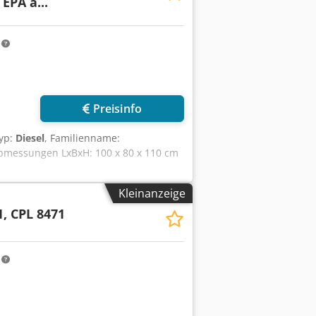
EPA a...
m
Preisinfo
typ:
Diesel
, Familienname:
Abmessungen LxBxH: 100 x 80 x 110 cm
Kleinanzeige
, CPL 8471
m