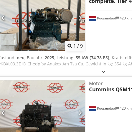
complete. Tier 4 
Roosendaal
420 k
1
/
9
Zustand:
neu
, Baujahr:
2025
, Leistung:
55 kW (74,78 PS)
, Kraftstoff
PKBXL03.3E1D Chedpfsy Anakox Am Tsa Ca. Gewicht in kg: 354 kg 
Motor
Cummins
QSM11
Roosendaal
420 k