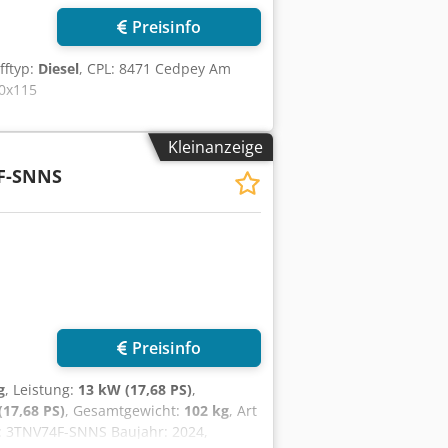
Preisinfo
offtyp:
Diesel
, CPL: 8471 Cedpey Am
90x115
Kleinanzeige
F-SNNS
Preisinfo
g
, Leistung:
13 kW (17,68 PS)
,
(17,68 PS)
, Gesamtgewicht:
102 kg
, Art
: 3TNV74F-SNNS Baujahr: 2024,