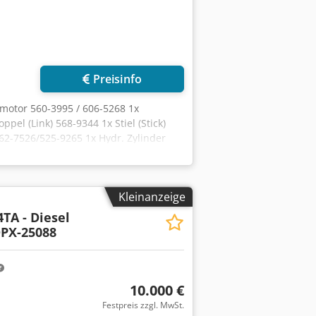
Preisinfo
hmotor 560-3995 / 606-5268 1x
el (Link) 568-9344 1x Stiel (Stick)
62-7526/525-9265 1x Hydr. Zylinder
Zylinder Stiel (Stick) 540-1327 2x
t) 540-1348 1x Fahrmotor 550-1473/625-
hlerblock 590-0288 1x Kühlerblock
Kleinanzeige
 1x Drehkranz 550-4954 1x Kardanwelle
35 1x Lenkachse 331-13-95 1x
TA - Diesel
56 1x Kontergewicht 573-3553
DPX-25088
10.000 €
Festpreis zzgl. MwSt.