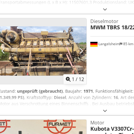
Transportabmessungen (L x B x H): 11507601,3 Produktionsland: U
weitere Informationen zu erhalten.
Dieselmotor
MWM
TBRS 18/2
Langelsheim
85 k
1
/
12
Zustand:
ungeprüft (gebraucht)
, Baujahr:
1971
, Funktionsfähigkeit
(1.349,99 PS)
, Kraftstofftyp:
Diesel
, Anzahl von Zylindern:
16
, Art d
Motor aus Verschrottung eines Binnenschiffs . Bei Ausbau betriebsber
Funktion nicht geprüft . Verladung möglich . Cedsw Aphcepfx Am 
und unter Ausschluß jeglicher Gewährleistung .
Motor
Kubota
V3307Cr