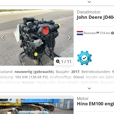
Unused Seriennummer: On request Kapazität (Kw) 13,7 max Treibs
LxBxH (mm) 530 x 460 x 560 Gewicht (Kg) ca 102 Stuckzahl auf Lage
Dieselmotor
Machinery type industrial engine, New, multiple in stock
John Deere
JD4
Boxmeer
318 km
1
/
11
Zustand:
neuwertig (gebraucht)
, Baujahr:
2017
, Betriebsstunden:
1
Leistung:
102 kW (138,68 PS)
, Kraftstofftyp:
Diesel
, Anzahl von Zyli
der Kühlung:
Wasser
, Marke John deere Model: JD4045PWL Baujah
CD4045U040324 Kapazität (Kw) 102 Motor modell Turbo Stage III Tr
(mm) 880 x 750 x 1070 Gewicht (Kg) ca 555 Codpfxeytf Rmj Am Tsha S
Motor
France Kommentare Engine for construction machinery, suitable fur 
Hino
EM100 eng
MLT840/1040