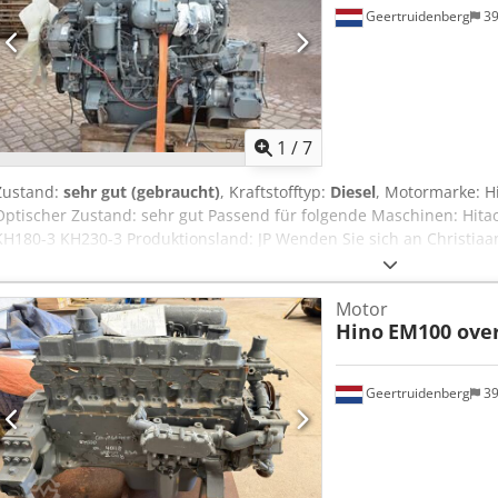
Geertruidenberg
39
1
/
7
Zustand:
sehr gut (gebraucht)
, Kraftstofftyp:
Diesel
, Motormarke: H
Optischer Zustand: sehr gut Passend für folgende Maschinen: Hita
KH180-3 KH230-3 Produktionsland: JP Wenden Sie sich an Christiaa
erhalten. Chodpfx Amotz Sr Eo Tea
Motor
Hino
EM100 ove
Geertruidenberg
39