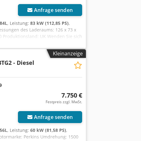
Anfrage senden
84L
, Leistung:
83 kW (112,85 PS)
,
essungen des Laderaums: 126 x 73 x
00 Produktionsland: UK Wenden Sie sich
rsx Am Teha
Kleinanzeige
TG2 - Diesel
7.750 €
Festpreis zzgl. MwSt.
Anfrage senden
56L
, Leistung:
60 kW (81,58 PS)
,
Motormarke: Perkins Umdrehung: 1500