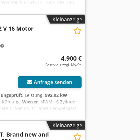
K Wenden Sie sich an Team DPX, um
Kleinanzeige
2 V 16 Motor
m
4.900 €
Festpreis zzgl. MwSt.
Anfrage senden
:
ungeprüft
, Leistung:
992,92 kW
er Kühlung:
Wasser
, MWM 16 Zylinder
eit . Seit ca. 11 Jahren eingelagert .
Tjha Verkauf nur an Gewerbetreibende
Kleinanzeige
-T. Brand new and