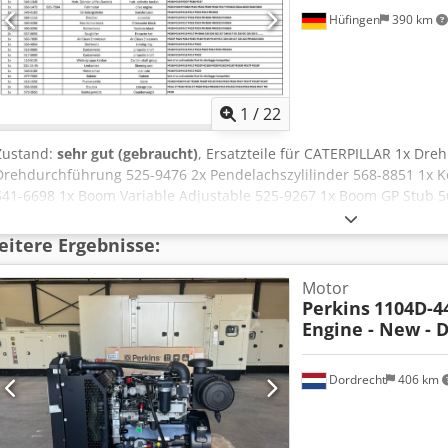
Hüfingen
390 km
1
/
22
Zustand:
sehr gut (gebraucht)
, Ersatzteile für CATERPILLAR 1x Dre
Drehdurchführung 525-9476 2x Pendelachszylilinder 568-8851 1x Kopp
541-6698 1x Boom Variable Adjustable 525-9267 1x Boom GP Stub 5
Verstell (Variable Boom) 540-1323 Cjdev E Dwxepfx Am Tsha 1x Hydr. 
Hydr. Zylinder Hub (Boom) 540-1342 1x Hydr. Zylinder Löffel (Bucke
itere Ergebnisse:
7594 1x Verteilergetriebe 549-0183 1x Ölkühler 589-1115 1x Nachkü
590-0290 2x Sauglüfter 637-6650 1x Air Clean Emmission 563-7899
Motor
516-9980 1x Kardanwelle 517-0000 1x Wellengruppe Kardan 110-61
Perkins
1104D-44
Hinterachse 549-0180 1x Planierschild 419-1550 2x Staubox 556-55
Engine - New - 
Dordrecht
406 km