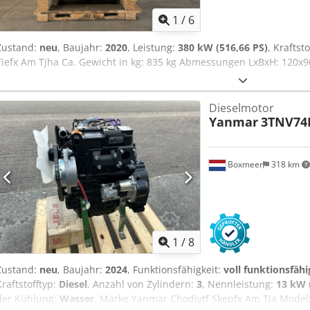
1
/
6
Zustand:
neu
, Baujahr:
2020
, Leistung:
380 kW (516,66 PS)
, Kraftst
Tiefx Am Tjha Ca. Gewicht in kg: 835 kg Abmessungen LxBxH: 120x
Dieselmotor
Yanmar
3TNV74
Boxmeer
318 km
1
/
8
Zustand:
neu
, Baujahr:
2024
, Funktionsfähigkeit:
voll funktionsfähi
Kraftstofftyp:
Diesel
, Anzahl von Zylindern:
3
, Nennleistung:
13 kW 
der Kühlung:
Wasser
, Marke Yanmar Chodjytf Skepfx Am Tja Model