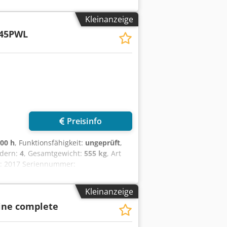
toff Diesel U/min 3000 Abmessungen
r 10 Hergestellt in Japan Kommentare
Kleinanzeige
045PWL
Preisinfo
00 h
, Funktionsfähigkeit:
ungeprüft
,
ndern:
4
, Gesamtgewicht:
555 kg
, Art
r: 2017 Seriennummer:
eibstoff Diesel Abmessungen LxBxH
tuckzahl auf Lager 1 Hergestellt in
Kleinanzeige
telescopiuc forklift Manitou
ine complete