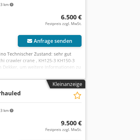
3 km
6.500 €
Festpreis zzgl. MwSt.
Anfrage senden
ino Technischer Zustand: sehr gut
chi crawler crane , KH125-3 KH150-3
n Dekker, um weitere Informationen zu
Kleinanzeige
rhauled
3 km
9.500 €
Festpreis zzgl. MwSt.