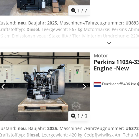
1
/
7
Zustand:
neu
, Baujahr:
2025
, Maschinen-/Fahrzeugnummer:
U3893
Kraftstofftyp:
Diesel
, Leergewicht: 567 kg Motormarke: Perkins Abm
96 cm Emissionsniveau: Stage IIIA / Tier IV interim Umdrehung: 22
an Team DPX, um weitere Informationen zu erhalten. Cedpfsv Tud
Motor
Perkins
1103A-33
Engine -New
Dordrecht
406 km
1
/
9
Zustand:
neu
, Baujahr:
2025
, Maschinen-/Fahrzeugnummer:
U6372
Kraftstofftyp:
Diesel
, Leergewicht: 420 kg Cedpfjwtwlksx Am Teha 