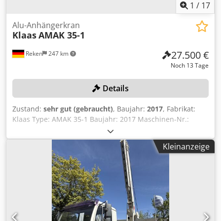
1
/
17
Alu-Anhängerkran
Klaas
AMAK 35-1
27.500 €
Reken
247 km
Noch 13 Tage
Details
Zustand:
sehr gut (gebraucht)
, Baujahr:
2017
, Fabrikat:
Klaas Type: AMAK 35-1 Baujahr: 2017 Maschinen-Nr.:
20174113 Betriebsst.: 1726 (per 24.07.2026) Tragkraft: 1500
kg Details: • Vollhydraulische Abstützung • Dieselmotor •
Kleinanzeige
alle Kranfunktionen unter Last steuerbar • vollhydraulische
Klappspitze • Arbeitsbühnenfunktion möglich Cedpfx
Aszpw Nxsmzsha