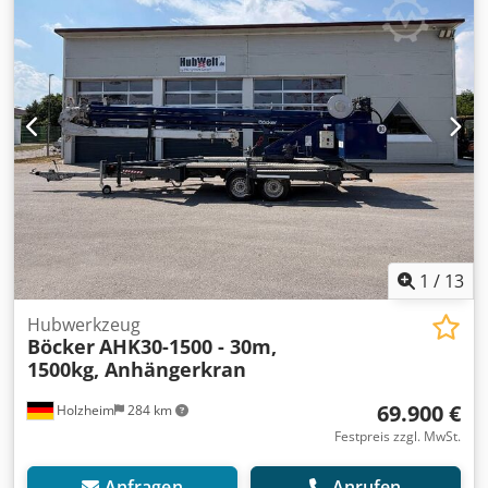
Anzahl der Sitzplätze:
2
, Gesamthöhe:
3.500 mm
, Baujahr:
2006
, Ausstattung:
ABS, Airbag, Anhängerkupplung, Kran,
LKW-Zulassung, USB-Anschluss, Zentralverriegelung,
elektrische Fensterheberregelung
, Mobilkran von Klaas
auf MAN Zugmaschine UVV 3/2027 Betriebsstunden: 2800
Tragkraft: 2000 kg Chjdpszg Hcpsfx Amzea Fahrzeug ist
einsatzbereit
1
/
13
Hubwerkzeug
Böcker
AHK30-1500 - 30m,
1500kg, Anhängerkran
69.900 €
Holzheim
284 km
Festpreis zzgl. MwSt.
Anfragen
Anrufen