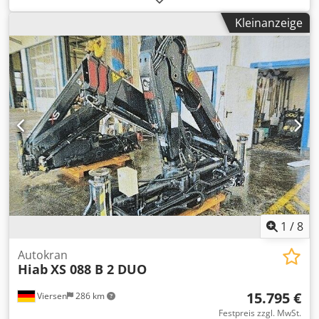
daher für uns unverbindlich. Einen Zwischenverkauf
Kleinanzeige
behalten wir uns vor; es gelten ausschließlich unsere
Geschäfts- und Verkaufsbedingungen. Über uns mehr als
400 eigene Maschinen im Lager über 15.000 m²
Lagerfläche, Krankapazität 70 t mehr als 10.000 Artikel
Zubehör für Ihre Werkstatt Sie wollen Maschinen
Produktionslinien oder Ihren Betrieb verkaufen, dann
sprechen Sie uns an. Weitere Angebote finden Sie auf
unserer Webseite. Besichtigungen sind nach Absprache
möglich. Wir freuen uns auf Ihren Besuch. Ihr Markus
Hirsch Team
1
/
8
Autokran
Hiab
XS 088 B 2 DUO
15.795 €
Viersen
286 km
Festpreis zzgl. MwSt.