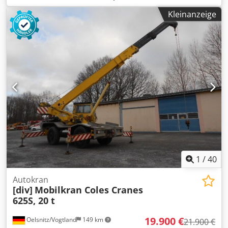
20.000 kg bei 3 m, 1.700 kg Traglast bei maximaler
Kleinanzeige
Ausladung von 18 m Gesamtgewicht des Krans: 22.400 kg
Transportmaße: 10,86 m x 2,50 m x 4,0 m Drehbereich:
360° Antriebsformel: 4x4 Hydraulische Federung Hubraum:
6.086 cm³ Leistung: 89 kW (121 PS) bei 2.500 U/min Motor:
6-Zylinder Deutz Dieselmotor, wassergekühlt Getriebe: 4-
Gang-Automatikgetriebe Bereifung: 385/95 R24, Profil
vorne 21 mm, hinten 18 mm ID 7033 Weitere technische
Daten und zusätzliche Bilder senden wir Ihnen gerne auf
Anfrage zu. Diese Beschreibung stellt kein verbindliches
Angebot dar; Irrtümer und Fehler vorbehalten, für die
Angaben wird keine Gewähr übernommen.
1
/
40
Autokran
[div]
Mobilkran Coles Cranes
625S, 20 t
19.900 €
Oelsnitz/Vogtland
149 km
21.900 €