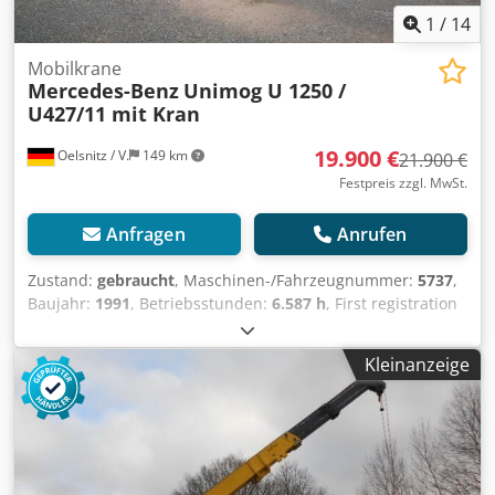
1
/
14
Mobilkrane
Mercedes-Benz
Unimog U 1250 /
U427/11 mit Kran
19.900 €
Oelsnitz / V.
149 km
21.900 €
Festpreis zzgl. MwSt.
Anfragen
Anrufen
Zustand:
gebraucht
, Maschinen-/Fahrzeugnummer:
5737
,
Baujahr:
1991
, Betriebsstunden:
6.587 h
, First registration
Gross vehicle weight: 7,490 kg Drive: Diesel 4x4 Powered by
a 6-cylinder Mercedes diesel engine with 92 kW / 125 hp,
Kleinanzeige
displacement 5,957 cm³ 16-speed manual transmission
Driver's cab with 3 seats Chsdszru Ecspfx Amzsa Tyre size
365/80 R 20, tread depth 14-16 mm, wheelbase 3,300 mm
Overall dimensions (L x W x H): 5,500 x 2,265 x 3,400 mm
Unladen weight: 6,960 kg Axle load front: 4,400 kg, Axle
load rear: 4,400 kg ABS, radio, differential lock, power