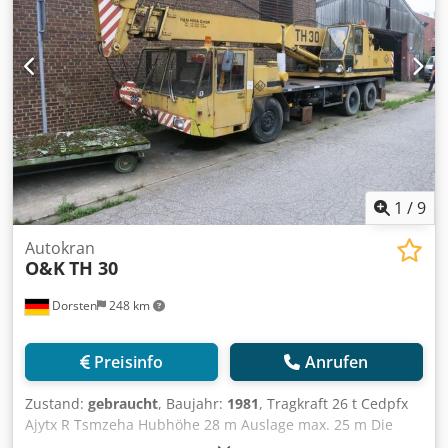
1
/
9
Autokran
O&K
TH 30
Dorsten
248 km
Preisinfo
Anrufen
Zustand:
gebraucht
, Baujahr:
1981
, Tragkraft 26 t Cedpfx
Ajytx R Tsmzeha Hubhöhe 28 m Auslage max. 25 m Die
techn. Daten sind Hersteller- bzw. Betreiberangaben und