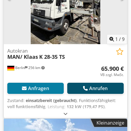
1
/
9
Autokran
MAN/ Klaas
K 28-35 TS
65.900 €
Berlin
256 km
VB zzgl. MwSt.
Anfragen
Anrufen
Zustand:
einsatzbereit (gebraucht)
, Funktionsfähigkeit:
voll funktionsfähig
, Leistung:
132 kW (179,47 PS)
,
Erstzulassung:
04/2006
, Kraftstofftyp:
Diesel
, nächste
Prüfung (TÜV):
03/2027
, Kraftstoff:
Diesel
, Farbe:
Weiß
,
Kleinanzeige
Fahrerkabine:
Fahrerhaus
, Getriebetyp:
mechanisch
,