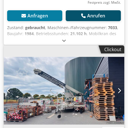
Festpreis zzgl. MwSt.
Anfragen
Anrufen
Zustand:
gebraucht
, Maschinen-/Fahrzeugnummer:
7033
,
Baujahr:
1984
, Betriebsstunden:
21.102 h
, Mobilkran des
Hersteller Coles Cranes Typ 625S Baujahr 1984, 21102
Stunden abgelesen laut Zähler, max. Traglast: 20000 kg bei
Clickout
3m, 1700 kg Traglast bei max. Ausladung 18m,
Abstützbasis 5,9 x 5,9, Csdszcbmiepfx Amzjha
Gesamtmasse des Kranes 22.400 kg,
Transportabmessungen 10,86 m x 2,5 m x 4,0 m,
Drehbereich 360°, Radformel 4x4, Hydraulische Federung,
Hubraum 6086 cm³, Leistung: 89 kW (121 PS) bei 2500/min,
Motor: 6-Zylinder Deutz Dieselmotor, wassergekühlt,
Getriebe: 4 Stufen Automatic - Getriebe, Bereifung:
385/95R 24, Profil vorn 21mm hinten 18mm, nähere Daten
und weiter Bilder gern auf Anfrage, diese Beschreibung
stellt kein verbindliches Angebot dar und kann Fehler
beinhalten, keine Gewähr auf alle Angaben