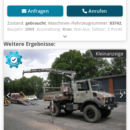
Anfragen
Anrufen
Zustand:
gebraucht
, Maschinen-/Fahrzeugnummer:
83742
,
Baujahr:
2009
, Ausstattung:
Kran
, Not-Aus, faltbar, 2-Punkt
Abstützung mechanisch, 2xhydr.Ausschübe. Cedpst R
Slwsfx Amzjha Der Kran war nur ca. 6 Monate aufgebaut
Weitere Ergebnisse:
und befindet sich in einem neuwertigen Zustand !
Kleinanzeige
Lastdiagramm: 2,9m-2700kg, 3,8m-2000kg, 5,4m-1380kg,
7,3m-1020kg ! Preis pro Stück! Zubehörangaben Ohne
Gewähr, Änderungen, Zwischenverkauf und Irrtümern
vorbehalten!