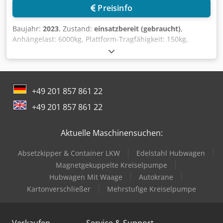
Preisinfo
Baujahr:
2023
, Zustand:
einsatzbereit (gebraucht)
,
Anhängelast: 6000kg, Plattform-Tragfähigkeit: 150kg,
Nennzugkraft: 1200N, max. Zugkraft: 6500N,
Fahrgeschwindigkeit mit/ohne Last: 20km/h/12km/h,
Achslast vorne/hinten: 550kg/860kg, Radstand: 1190mm,
Spurweite: 860mm, Wenderadius: 1650mm,
+49 201 857 861 22
Maschinendimensionen X/Y/Z: ca.
1850mm/1000mm/2100mm, Gewicht: ca. 1800kg. Inklusive
+49 201 857 861 22
4 Anhänger. Dokumentation vorhanden. Eine Besichtigung
vor Ort ist möglich. Cedpfx Aiexfvh Eoksrf
Aktuelle Maschinensuchen:
Absetzkipper & Container LKW
Edelstahl Hubwagen
Magnetgekuppelte Kreiselpumpe
Hubwagen Mit Waage
Autokrane
Kartonverschließer
Mehrstufige Kreiselpumpe