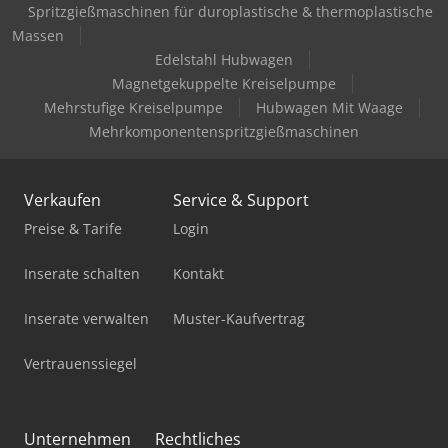
Spritzgießmaschinen für duroplastische & thermoplastische
Hubwagen Manuell
Massen
Edelstahl Hubwagen
Ladekran
Magnetgekuppelte Kreiselpumpe
Mehrstufige Kreiselpumpe
Hubwagen Mit Waage
Mercdes 1113
Mehrkomponentenspritzgießmaschinen
Mobiles Sägewerk
Pick-And-Place-Roboter
Verkaufen
Service & Support
Preise & Tarife
Login
Standbodenbeutel-Füll- Und Verschließmaschine
Inserate schalten
Kontakt
Stromerzeuger Diesel
Tec Freetec
Inserate verwalten
Muster-Kaufvertrag
Trafo 20 Kv
Vertrauenssiegel
Unfall
Unternehmen
Rechtliches
Werkstatt-Auflösung