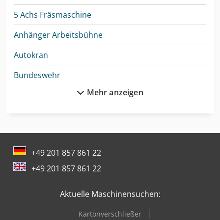
5 Achs Fräsmaschine
Anhänger Arbeitsbühne
Autokran
Bundeswehr
Mehr anzeigen
Cnc-Gravier- Und Fräsmaschine
Dmu 50
Drahtricht- Und Abschneidemaschine
+49 201 857 861 22
Feuerwehr
+49 201 857 861 22
Gabelstapler Diesel
Aktuelle Maschinensuchen:
Gabelstapler Elektro
Kartonverschließer
Gfk Tank