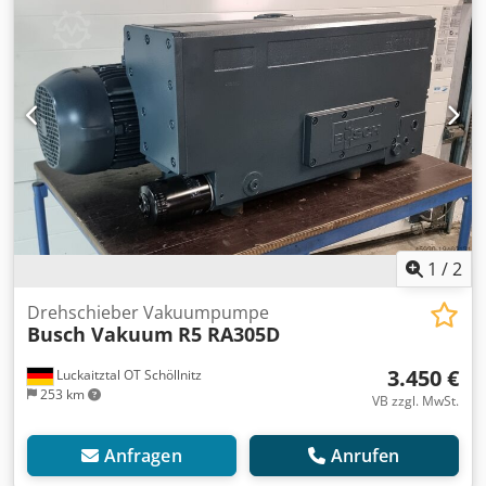
1
/
2
Drehschieber Vakuumpumpe
Busch Vakuum
R5 RA305D
3.450 €
Luckaitztal OT Schöllnitz
253 km
VB zzgl. MwSt.
Anfragen
Anrufen