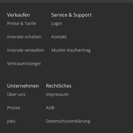
Ladekran
Verkaufen
Service & Support
Linde Gabelstapler
Preise & Tarife
Login
Mercdes 1113
Inserate schalten
Kontakt
Mobiles Sägewerk
Inserate verwalten
Muster-Kaufvertrag
Pick-And-Place-Roboter
Vertrauenssiegel
Standbodenbeutel-Füll- Und Verschließmaschine
Stromaggregat 200 Kva
Unternehmen
Rechtliches
Über uns
Impressum
Stromerzeuger Diesel
Werkstatt-Auflösung
Presse
AGB
Werkstattpresse 100 T
Jobs
Datenschutzerklärung
Werkzeug-Einstell- Und Messgerät