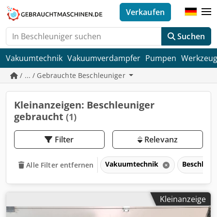
Verkaufen
Suchen
Vakuumtechnik
Vakuumverdampfer
Pumpen
Werkzeu
/ ... / Gebrauchte Beschleuniger
Kleinanzeigen: Beschleuniger
gebraucht
(1)
Filter
Relevanz
Vakuumtechnik
Beschleun
Alle Filter entfernen
Kleinanzeige