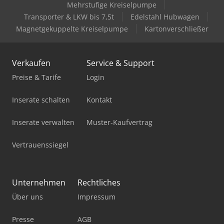
Schwertduese Kappen Bündigfräsen - schrägstellar bis 15
Mehrstufige Kreiselpumpe
Grad Dodpfx Agoy Dh D Ejvekr Radiusfräsen - schrägstellar
Transporter & LKW bis 7,5t
Edelstahl Hubwagen
bis 15 Grad Schwabbelaggregat Druckluftbedarf 6 bar
Magnetgekuppelte Kreiselpumpe
Kartonverschließer
Verkaufen
Service & Support
Preise & Tarife
Login
Inserate schalten
Kontakt
Inserate verwalten
Muster-Kaufvertrag
Vertrauenssiegel
Unternehmen
Rechtliches
Über uns
Impressum
Presse
AGB