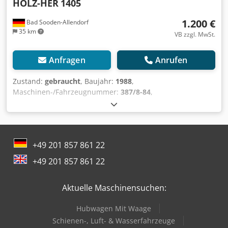
HOLZ-HER
1405
1.200 €
Bad Sooden-Allendorf
35 km
VB zzgl. MwSt.
Anfragen
Anrufen
Zustand:
gebraucht
, Baujahr:
1988
,
Maschinen-/Fahrzeugnummer:
387/8-84
,
Funktionsfähigkeit:
voll funktionsfähig
, Art des
Eingangsstroms:
Drehstrom
, Werkstückhöhe (max.):
45
mm
, Kantenstärke (max.):
51 mm
, Höheneinstelltyp:
mechanisch
, Vorschubgeschwindigkeit X-Achse:
11 m/min
,
+49 201 857 861 22
Betätigungsart:
elektrisch
, Gesamthöhe:
1.280 mm
,
Gesamtlänge:
3.750 mm
, Gesamtbreite:
850 mm
,
+49 201 857 861 22
Gesamtgewicht:
756 kg
, Ausstattung:
CE-Kennzeichnung,
Dokumentation/Handbuch
, Arbeitsweise heiss/
Aktuelle Maschinensuchen:
kaltverfahren einseitig links Umleimerdicke 0,4 - 8 mm
Umleimerhoehe max. 51 mm Werkstueckabmessungen:
Hubwagen Mit Waage
Breite min 50 mm Laenge min 180 mm Dicke min 6 mm
Vorschubgeschwindigkeit ca. 11 m/ min Leimauftrag ueber
Schienen-, Luft- & Wasserfahrzeuge