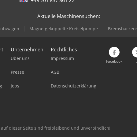
+49 201 857 861 22
Aktuelle Maschinensuchen:
 Hubwagen
Magnetgekuppelte Kreiselpumpe
Bremsbackens
rt
Unternehmen
Rechtliches
Über uns
Impressum
Facebook
Presse
AGB
g
Jobs
Datenschutzerklärung
auf dieser Seite sind freibleibend und unverbindlich!