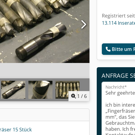
Registriert sei
13.114 Inserat
Bitte um 
ANFRAGE S
Nachricht*
1
/
6
räser 15 Stück