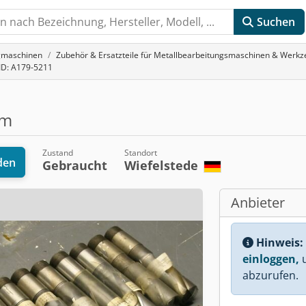
Suchen
gmaschinen
Zubehör & Ersatzteile für Metallbearbeitungsmaschinen & Werk
-ID: A179-5211
mm
Zustand
Standort
den
Gebraucht
Wiefelstede
Anbieter
Hinweis:
einloggen,
u
abzurufen.