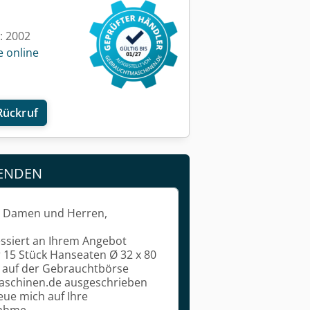
t: 2002
e online
Rückruf
ENDEN