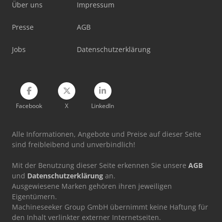
Über uns
Impressum
Man Tge 3
Manitou Mi 35 D
Presse
AGB
Vw Crafter 35
Jobs
Datenschutzerklärung
Vw T 3
Facebook
X
LinkedIn
Alle Informationen, Angebote und Preise auf dieser Seite
sind freibleibend und unverbindlich!
Mit der Benutzung dieser Seite erkennen Sie unsere
AGB
und
Datenschutzerklärung
an.
Ausgewiesene Marken gehören ihren jeweiligen
Eigentümern.
Machineseeker Group GmbH übernimmt keine Haftung für
den Inhalt verlinkter externer Internetseiten.