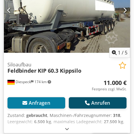
1
/
5
Siloaufbau
Feldbinder
KIP 60.3 Kippsilo
11.000 €
Diespeck
174 km
Festpreis zzgl. MwSt.
Anfragen
Anrufen
Zustand:
gebraucht
, Maschinen-/Fahrzeugnummer:
318
,
Leergewicht:
6.500 kg
, maximales Ladegewicht:
27.500 kg
,
Gesamtgewicht:
34.000 kg
, Achsen-Konfiguration:
3