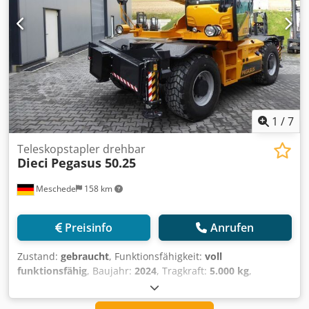
1
/
7
Teleskopstapler drehbar
Dieci
Pegasus 50.25
Meschede
158 km
Preisinfo
Anrufen
Zustand:
gebraucht
, Funktionsfähigkeit:
voll
funktionsfähig
, Baujahr:
2024
, Tragkraft:
5.000 kg
,
Hubhöhe:
25.000 mm
, Kraftstofftyp:
Diesel
, Masttyp:
Simplex
, Gabellänge:
1.200 mm
, Antriebsart:
Diesel
,