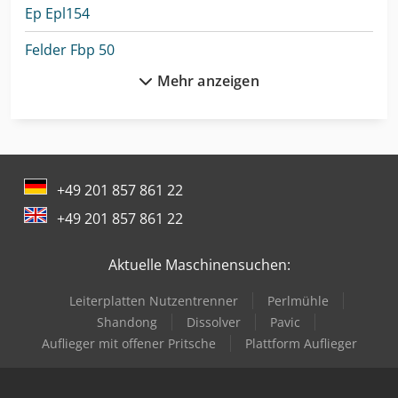
Ep Epl154
Felder Fbp 50
Mehr anzeigen
Genie Zx-135/70
Haas Vf-3Yt/50
Jcb 525-60E
+49 201 857 861 22
Jcb 535-95
+49 201 857 861 22
Kapema Bm 25
Aktuelle Maschinensuchen:
Linde H 50
Leiterplatten Nutzentrenner
Perlmühle
Linde H50/500D
Shandong
Dissolver
Pavic
Linde H50D
Auflieger mit offener Pritsche
Plattform Auflieger
Linde P50C