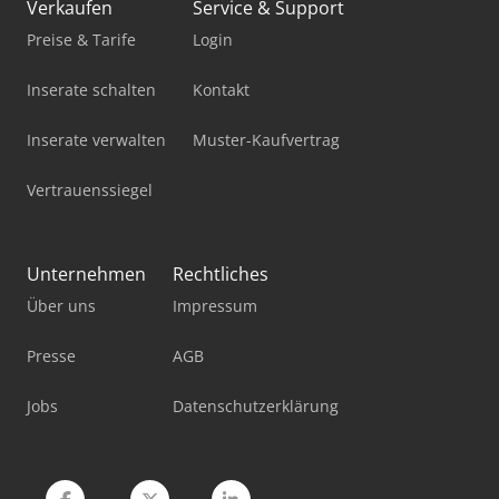
Verkaufen
Service & Support
Linde P60
Preise & Tarife
Login
Lvd Ppeb 110/30
Inserate schalten
Kontakt
Lvd Ppeb 170/30
Inserate verwalten
Muster-Kaufvertrag
Lvd Ppeb 170/40
Vertrauenssiegel
Lvd Ppeb 400/61
Lvd Ppeb 80/25
Unternehmen
Rechtliches
Manitou M 50-4
Über uns
Impressum
Manitou Mi 25 G
Presse
AGB
Merlo P 27.6 Plus
Jobs
Datenschutzerklärung
Merlo P 40.17
Rego P 50