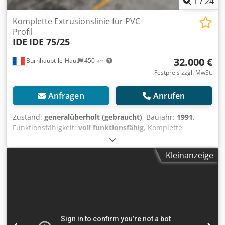
1
/
24
Komplette Extrusionslinie für PVC-
Profil
IDE
IDE 75/25
32.000 €
Burnhaupt-le-Haut
450 km
Festpreis zzgl. MwSt.
Anfragen
Anrufen
Zustand:
generalüberholt (gebraucht)
, Baujahr:
1991
,
Funktionsfähigkeit:
voll funktionsfähig
, Komplette
Extrusionslinie für PVC-Profile, vollständig überholt und
getestet EXTRUDER: • IDE 75/25 Typ ME7/3 • Einschnecken,
Kleinanzeige
PVC-Profilgeometrie und Mantel in gutem Zustand •
Steuerung über Bildschirm (vom Hersteller nachgerüstet) •
Baujahr: 1993 • Motor 35 kW, 4 bis 40 U/min COEXTRUDER:
• IDE MEB 30/25D • Einschnecke Ø30 mm 25LD • Schnecke
mit PVC-Profilgeometrie und Zylinder in gutem Zustand •
Baujahr: 1992 • Motor 3,8 kW, 6 bis 64 U/min
KALIBRIERTISCH: • IDE • Länge: 2 Meter • 2