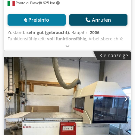
Ponte di Piave
625 km
Preisinfo
Anrufen
Zustand:
sehr gut (gebraucht)
, Baujahr:
2006
,
Funktionsfähigkeit:
voll funktionsfähig
, Arbeitsbereich X:
4600 mm Arbeitsbereich Y: 1570 mm Arbeitsbereich Z: ca.
250 mm 3-Achs-Elektrospindel Vertikale Bohrköpfe: ca. 22
Kleinanzeige
Horizontale Bohrköpfe in X: 6 Horizontale Bohrköpfe in Y: 4
Nutfrässäge in X-Richtung Fester Horizontalmotor für
Schlosskastenfräsung an Türen Kettenmagazin ca. 22
Plätze Arbeitstisch mit 8 Balken Vakuumpumpe 90 m³/h
Software: BiesseWorks Sicherheitsmatten Codpfx Asy Exz
Djbyorf Schutzgitter Gewicht ca. 6100 kg Inkl.
Vakuumsauger und 1 schwenkbares Bohr-Fräs-
Sägeaggregat