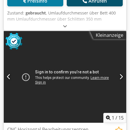
Preisinfo
Anrufen
Zustand:
gebraucht
, Umlaufdurchmesser über Bett 400
mm Umlaufdurchmesser über Schlitten 350 mm
Spitzenweite 610 mm Max. Längsweg 560 mm Max.
Querverfahrweg 40+120 mm Spindeldrehzahlen 40–4000
Kleinanzeige
U/min Crjdpfx Ajxg Nd Aebyof Spindelbohrung 52 mm
Revolver mit 12 Stationen Steuerung: Fanuc 6T
Ausstattung: Siehe Fotos
1
/
15
CNC Horizontal Bearbeitungszentren