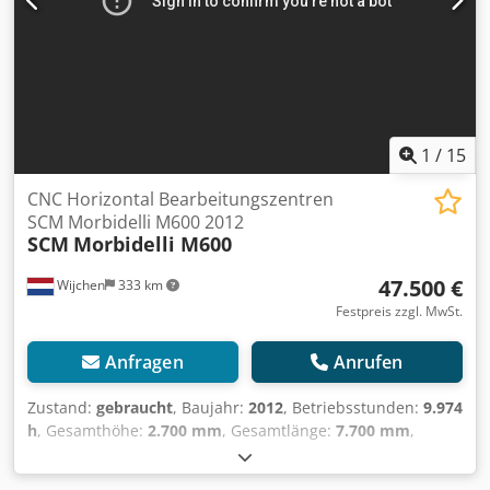
1
/
15
CNC Horizontal Bearbeitungszentren
SCM Morbidelli M600 2012
SCM
Morbidelli M600
47.500 €
Wijchen
333 km
Festpreis zzgl. MwSt.
Anfragen
Anrufen
Zustand:
gebraucht
, Baujahr:
2012
, Betriebsstunden:
9.974
h
, Gesamthöhe:
2.700 mm
, Gesamtlänge:
7.700 mm
,
Gesamtbreite:
2.420 mm
, Leergewicht: 7.390 kg CNC-
Bearbeitungszentrum SCM Morbidelli M-600 5-Achsen-