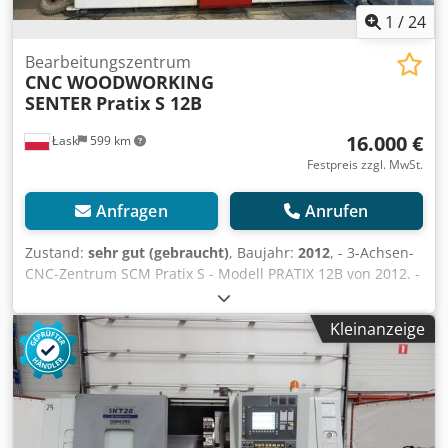
1
/
24
Bearbeitungszentrum
CNC WOODWORKING
SENTER
Pratix S 12B
16.000 €
Łask
599 km
Festpreis zzgl. MwSt.
Anfragen
Anrufen
Zustand:
sehr gut (gebraucht)
, Baujahr:
2012
, - 3-Achsen-
CNC-Zentrum SCM Pratix S - Modell PRATIX 12B von 2012. -
Bereich X, Y, Z-Achsen: 2500x1250x150+ mm - Anzahl der
Werkzeugplätze im Magazin: 8 - Maschinentisch: Raster
Kleinanzeige
Aluminiumtisch, 2 Sektionen. - Steuerung: PC-Steuerung -
Software: SCM NESTING, SCM XILOG MAESTRO - Serien-
Nr.: AH/115920 Anzahl der Fräsachsen: 1 Bohreinheit: 1 -
praktisch unbenutzt Maximale Spindeldrehzahl: 24.000
U/min Werkzeugaufnahme: HSK-F63 Hauptmotor: 6,6 kW
Portalbauweise: Maschine mit beweglichem Portal