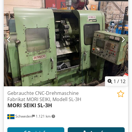
Drehdiameter: 590 mm über Bett / 375 mm über
Querschlitten Spindeldrehzahlen: 25 - 3.000 U/min.
Spindelbohrung: 78 mm Turret: 10 Pockets Steuerung:
Siemens 810D Shopmill Ausgestattet mit: - Doppelt
Fusspedal - Späneförderer - Betriebsanleitungen
Ursprungland: Z. Korea Motor Leistung 25 kW Csdpfx
Aoxmvzuobysrf Maschine Gewicht: 6.000 kg Maschine
LxBxH: 300 x 180 x 190 cm
1
/
12
Gebrauchte CNC-Drehmaschine
Fabrikat MORI SEIKI, Modell SL-3H
MORI SEIKI
SL-3H
Schweden
1.121 km