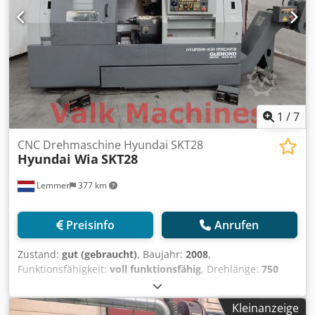
Vakuumpumpen: 2 Stk. BECKER aus 2012 - eine außen, die
andere in der Maschine installiert.
Vakuumpumpenleistung m³/h: 240/280 m³/h. Schnittstelle
zum Lesen von CAD-Format (.dxf). Sicherheit: Ablehnungen
Gewicht: ca. 2.500 kg Csdpfx Abouu Ntgeyerf Länge: 5.900
mm Breite: 2.790 mm Höhe: 2.190 mm Automatische
Werkzeuglängenmessung
1
/
7
CNC Drehmaschine Hyundai SKT28
Hyundai Wia
SKT28
Lemmer
377 km
Preisinfo
Anrufen
Zustand:
gut (gebraucht)
, Baujahr:
2008
,
Funktionsfähigkeit:
voll funktionsfähig
, Drehlänge:
750
mm
, Drehdurchmesser:
590 mm
, Spindelbohrung:
78
mm
, Spindeldrehzahl (max.):
3.000 U/min
, Ausstattung:
Kleinanzeige
Dokumentation/Handbuch
, Drehlange: 750 mm