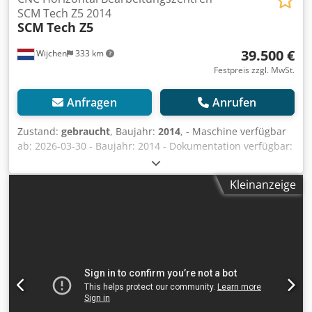
SCM Tech Z5 2014
SCM
Tech Z5
39.500 €
Wijchen
333 km
Festpreis zzgl. MwSt.
Anfragen
Anrufen
Zustand:
gebraucht
, Baujahr:
2014
, - Maschine verfügbar
ab: 2026-03-30 - Baujahr: 2014 - Dokumentation verfügbar:
Ja - CE-Zertifikat vorhanden: Ja - Seriennummer:
AA1/017825 - Anzahl Frässpindeln [Stk.]: 1 - └ Frässpindel
Kleinanzeige
1: - - Anzahl gesteuerter Achsen [Stück]: 5 Cedpox Hwhxjfx
Abyorf - Art der Frästisch: Balkentisch -
Werkzeugspannsystem: HSK-F63 - Bohrwerkzeug
vorhanden: Ja - Werkzeugwechsler-Positionen [Stk.]: 12 -
System/Software: SCM Maestro - Sicherheitsmerkmal:
Sicherheits-Lichtvorhang, Sicherheitszaun - Vakuumpumpe
vorhanden: Ja - └ Anzahl [Stk.]: 1 - └ Marke: Becker - └ Typ:
VTLF 2.250/0-791 - └ Baujahr: 2014 - └ Hauptmotorleistung
[kW]: 5.5 - └ Kapazität [m³/h]: 244 - └ Unterdruck [bar]: 200