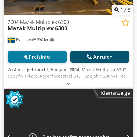
1
/
8
2004 Mazak Multiplex 6300
Mazak
Multiplex 6300
Eskilstuna
990 km
Preisinfo
Anrufen
Zustand:
gebraucht
, Baujahr:
2004
, Mazak Multiplex 6300
Cedpfjv Tvkaex Abyerf Mazatrol 640T Baujahr: 2004–11 ca.
20 Werkzeuge Mazak Flex-GL200F Weitere Informationen
folgen in Kürze.
Kleinanzeige